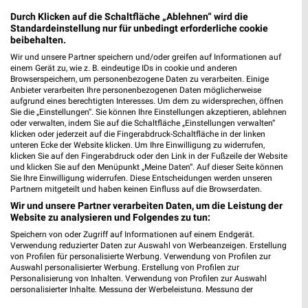
68723 Schwetzingen
❯
Durch Klicken auf die Schaltfläche „Ablehnen“ wird die
Heute 09:00 - 18:30 Uhr |
Geschlossen
Standardeinstellung nur für unbedingt erforderliche cookie
beibehalten.
485,58 km • Angebote: 5 Prospekte
Wir und unsere Partner speichern und/oder greifen auf Informationen auf
einem Gerät zu, wie z. B. eindeutige IDs in cookie und anderen
Browserspeichern, um personenbezogene Daten zu verarbeiten. Einige
Ernsting's family Schwetzingen
Anbieter verarbeiten Ihre personenbezogenen Daten möglicherweise
aufgrund eines berechtigten Interesses. Um dem zu widersprechen, öffnen
Carl-Theodor-Straße 7
Sie die „Einstellungen“. Sie können Ihre Einstellungen akzeptieren, ablehnen
68723 Schwetzingen
oder verwalten, indem Sie auf die Schaltfläche „Einstellungen verwalten“
❯
klicken oder jederzeit auf die Fingerabdruck-Schaltfläche in der linken
Heute 09:00 - 19:00 Uhr |
Schließt in 11 Min.
unteren Ecke der Website klicken. Um Ihre Einwilligung zu widerrufen,
klicken Sie auf den Fingerabdruck oder den Link in der Fußzeile der Website
485,64 km
und klicken Sie auf den Menüpunkt „Meine Daten“. Auf dieser Seite können
Sie Ihre Einwilligung widerrufen. Diese Entscheidungen werden unseren
Partnern mitgeteilt und haben keinen Einfluss auf die Browserdaten.
Ernsting's family Ladenburg
Wir und unsere Partner verarbeiten Daten, um die Leistung der
Website zu analysieren und Folgendes zu tun:
Wallstadter Straße 53
68526 Ladenburg
Speichern von oder Zugriff auf Informationen auf einem Endgerät.
❯
Verwendung reduzierter Daten zur Auswahl von Werbeanzeigen. Erstellung
Heute 09:00 - 19:00 Uhr |
von Profilen für personalisierte Werbung. Verwendung von Profilen zur
Schließt in 11 Min.
Auswahl personalisierter Werbung. Erstellung von Profilen zur
Personalisierung von Inhalten. Verwendung von Profilen zur Auswahl
476,65 km
personalisierter Inhalte. Messung der Werbeleistung. Messung der
Performance von Inhalten. Analyse von Zielgruppen durch Statistiken oder