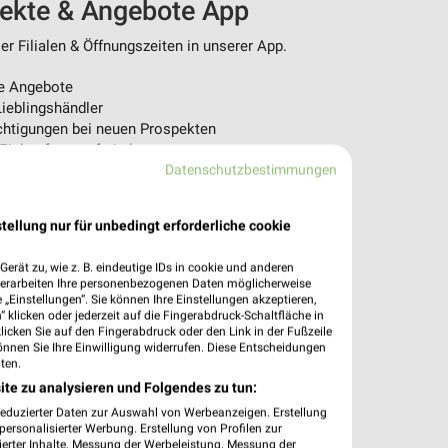
pekte & Angebote App
r Filialen & Öffnungszeiten in unserer App.
e Angebote
ieblingshändler
htigungen bei neuen Prospekten
 Einkauf stressfrei planen
Datenschutzbestimmungen
 App jetzt laden oder QR-Code scannen.
tellung nur für unbedingt erforderliche cookie
erät zu, wie z. B. eindeutige IDs in cookie und anderen
verarbeiten Ihre personenbezogenen Daten möglicherweise
„Einstellungen“. Sie können Ihre Einstellungen akzeptieren,
 klicken oder jederzeit auf die Fingerabdruck-Schaltfläche in
klicken Sie auf den Fingerabdruck oder den Link in der Fußzeile
önnen Sie Ihre Einwilligung widerrufen. Diese Entscheidungen
ten.
ite zu analysieren und Folgendes zu tun:
reduzierter Daten zur Auswahl von Werbeanzeigen. Erstellung
ersonalisierter Werbung. Erstellung von Profilen zur
ierter Inhalte. Messung der Werbeleistung. Messung der