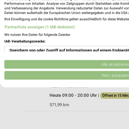
Performance von Inhalten. Analyse von Zielgruppen durch Statistiken oder Kom
und Verbesserung der Angebote. Verwendung reduzierter Daten zur Auswahl von
Daten können außerhalb der Europäischen Union weitergegeben und in die USA 
Ihre Einwilligung und die cookie Richtlinie gelten ausschließlich für diese Websit
Ernsting's family Calw
Partnerliste anzeigen (1 IAB-Anbieter)
Lederstraße 17
Wir nutzen Ihre Daten für folgende Zwecke:
75365 Calw
IAB-Verarbeitungszwecke:
Heute 09:00 - 19:00 Uhr |
Öffnet in 15 Min
Speichern von oder Zugriff auf Informationen auf einem Endgerät
535,80 km
Verwendung reduzierter Daten zur Auswahl von Werbeanzeigen
Alle akzeptiere
Ernsting's family Freudenstadt
Erstellung von Profilen für personalisierte Werbung
Nein, anpassen
Ludwig-Jahn-Str. 34
Verwendung von Profilen zur Auswahl personalisierter Werbung
72250 Freudenstadt
Heute 09:00 - 20:00 Uhr |
Öffnet in 15 Min
Erstellung von Profilen zur Personalisierung von Inhalten
571,99 km
Verwendung von Profilen zur Auswahl personalisierter Inhalte
Messung der Werbeleistung