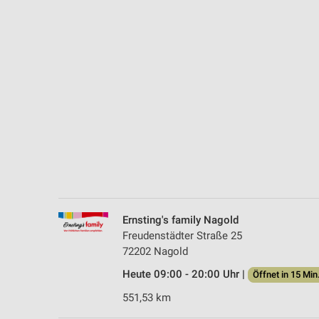
Messung der Performance von Inhalten
Analyse von Zielgruppen durch Statistiken oder Kombinationen 
Quellen
Entwicklung und Verbesserung der Angebote
Verwendung reduzierter Daten zur Auswahl von Inhalten
IAB-Besonderheiten:
Verwendung genauer Standortdaten
Geräte anhand von aktiv angeforderten Informationen identifizie
Nicht-IAB-Verarbeitungszwecke:
Ernsting's family Nagold
Notwendig
Freudenstädter Straße 25
72202 Nagold
Performance
Heute 09:00 - 20:00 Uhr |
Öffnet in 15 Min
Funktional
551,53 km
Werbung