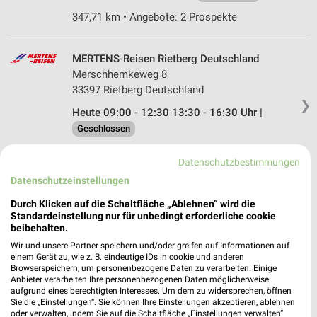
347,71 km • Angebote: 2 Prospekte
MERTENS-Reisen Rietberg Deutschland
Merschhemkeweg 8
33397 Rietberg Deutschland
❯
Heute 09:00 - 12:30 13:30 - 16:30 Uhr |
Geschlossen
348,36 km
Datenschutzbestimmungen
Datenschutzeinstellungen
Reisedienst Hermessen Soest
Durch Klicken auf die Schaltfläche „Ablehnen“ wird die
An Lentzen Kämpen 40
Standardeinstellung nur für unbedingt erforderliche cookie
59494 Soest
beibehalten.
❯
Wir und unsere Partner speichern und/oder greifen auf Informationen auf
Heute 08:00 - 17:00 Uhr |
Geschlossen
einem Gerät zu, wie z. B. eindeutige IDs in cookie und anderen
Browserspeichern, um personenbezogene Daten zu verarbeiten. Einige
378,44 km
Anbieter verarbeiten Ihre personenbezogenen Daten möglicherweise
aufgrund eines berechtigten Interesses. Um dem zu widersprechen, öffnen
Sie die „Einstellungen“. Sie können Ihre Einstellungen akzeptieren, ablehnen
Kaufland Lippstadt
oder verwalten, indem Sie auf die Schaltfläche „Einstellungen verwalten“