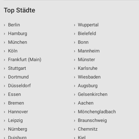
Top Städte
›
Berlin
›
Wuppertal
›
Hamburg
›
Bielefeld
›
München
›
Bonn
›
Köln
›
Mannheim
›
Frankfurt (Main)
›
Münster
›
Stuttgart
›
Karlsruhe
›
Dortmund
›
Wiesbaden
›
Düsseldorf
›
Augsburg
›
Essen
›
Gelsenkirchen
›
Bremen
›
Aachen
›
Hannover
›
Mönchengladbach
›
Leipzig
›
Braunschweig
›
Nürnberg
›
Chemnitz
›
Duisburg
›
Kiel