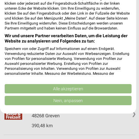
klicken oder jederzeit auf die Fingerabdruck-Schaltfläche in der linken
Bökenförder Straße 181-183
unteren Ecke der Website klicken. Um Ihre Einwilligung zu widerrufen,
59557 Lippstadt
klicken Sie auf den Fingerabdruck oder den Link in der Fußzeile der Website
❯
und klicken Sie auf den Menüpunkt „Meine Daten“. Auf dieser Seite können
Heute 07:00 - 22:00 Uhr |
Geschlossen
Sie Ihre Einwilligung widerrufen. Diese Entscheidungen werden unseren
Partnern mitgeteilt und haben keinen Einfluss auf die Browserdaten.
357,47 km • Angebote: 2 Prospekte
Wir und unsere Partner verarbeiten Daten, um die Leistung der
Website zu analysieren und Folgendes zu tun:
Speichern von oder Zugriff auf Informationen auf einem Endgerät.
Kaufland Lippstadt
Verwendung reduzierter Daten zur Auswahl von Werbeanzeigen. Erstellung
Planckstraße 1
von Profilen für personalisierte Werbung. Verwendung von Profilen zur
59557 Lippstadt
Auswahl personalisierter Werbung. Erstellung von Profilen zur
❯
Personalisierung von Inhalten. Verwendung von Profilen zur Auswahl
Heute 07:00 - 22:00 Uhr |
personalisierter Inhalte. Messung der Werbeleistung. Messung der
Geschlossen
Performance von Inhalten. Analyse von Zielgruppen durch Statistiken oder
358,65 km • Angebote: 2 Prospekte
Kombinationen von Daten aus verschiedenen Quellen. Entwicklung und
Verbesserung der Angebote. Verwendung reduzierter Daten zur Auswahl
Alle akzeptieren
von Inhalten.
Daten können außerhalb der Europäischen Union weitergegeben und in die
Nein, anpassen
Messe Reise & Freizeit Greven
USA gesendet werden.
Airportallee 1
Ihre Einwilligung und die cookie Richtlinie gelten ausschließlich für diese
❯
Website/App.
48268 Greven
Partnerliste anzeigen (1 IAB-Anbieter)
390,48 km
Wir nutzen Ihre Daten für folgende Zwecke:
IAB-Verarbeitungszwecke: