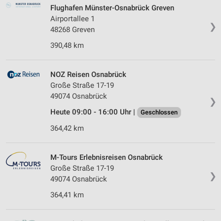
Flughafen Münster-Osnabrück Greven
Speichern von oder Zugriff auf Informationen
Airportallee 1
auf einem Endgerät
❯
48268 Greven
Verwendung reduzierter Daten zur Auswahl von
390,48 km
Werbeanzeigen
Erstellung von Profilen für personalisierte
NOZ Reisen Osnabrück
Werbung
Große Straße 17-19
49074 Osnabrück
❯
Verwendung von Profilen zur Auswahl
personalisierter Werbung
Heute 09:00 - 16:00 Uhr |
Geschlossen
364,42 km
Erstellung von Profilen zur Personalisierung
von Inhalten
M-Tours Erlebnisreisen Osnabrück
Verwendung von Profilen zur Auswahl
personalisierter Inhalte
Große Straße 17-19
❯
49074 Osnabrück
Messung der Werbeleistung
364,41 km
Messung der Performance von Inhalten