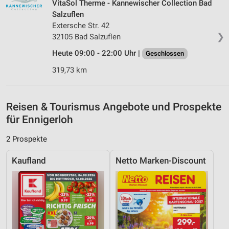
VitaSol Therme - Kannewischer Collection Bad
Analyse von Zielgruppen durch Statistiken oder
Salzuflen
Kombinationen von Daten aus verschiedenen
Quellen
Extersche Str. 42
❯
32105 Bad Salzuflen
Entwicklung und Verbesserung der Angebote
Heute 09:00 - 22:00 Uhr |
Geschlossen
Verwendung reduzierter Daten zur Auswahl von
319,73 km
Inhalten
IAB-Besonderheiten:
Reisen & Tourismus Angebote und Prospekte
Verwendung genauer Standortdaten
für Ennigerloh
Geräte anhand von aktiv angeforderten
Informationen identifizieren
2 Prospekte
Nicht-IAB-Verarbeitungszwecke:
Kaufland
Netto Marken-Discount
Notwendig
Performance
Funktional