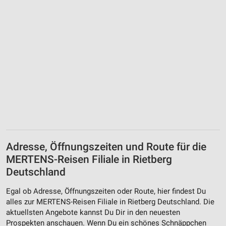
Erstellung von Profilen für personalisierte
Werbung
Verwendung von Profilen zur Auswahl
personalisierter Werbung
Erstellung von Profilen zur Personalisierung
von Inhalten
Verwendung von Profilen zur Auswahl
personalisierter Inhalte
Messung der Werbeleistung
Messung der Performance von Inhalten
Adresse, Öffnungszeiten und Route für die
MERTENS-Reisen Filiale in Rietberg
Analyse von Zielgruppen durch Statistiken oder
Deutschland
Kombinationen von Daten aus verschiedenen
Quellen
Egal ob Adresse, Öffnungszeiten oder Route, hier findest Du
Entwicklung und Verbesserung der Angebote
alles zur MERTENS-Reisen Filiale in Rietberg Deutschland. Die
aktuellsten Angebote kannst Du Dir in den neuesten
Verwendung reduzierter Daten zur Auswahl von
Prospekten anschauen. Wenn Du ein schönes Schnäppchen