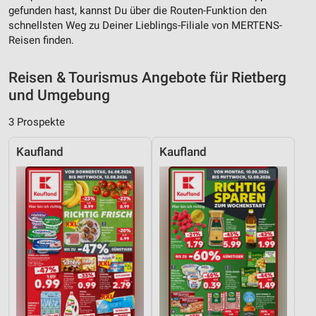
Inhalten
gefunden hast, kannst Du über die Routen-Funktion den
schnellsten Weg zu Deiner Lieblings-Filiale von MERTENS-
IAB-Besonderheiten:
Reisen finden.
Verwendung genauer Standortdaten
Reisen & Tourismus Angebote für Rietberg
Geräte anhand von aktiv angeforderten
Informationen identifizieren
und Umgebung
Nicht-IAB-Verarbeitungszwecke:
3 Prospekte
Notwendig
Kaufland
Kaufland
Performance
Funktional
Werbung