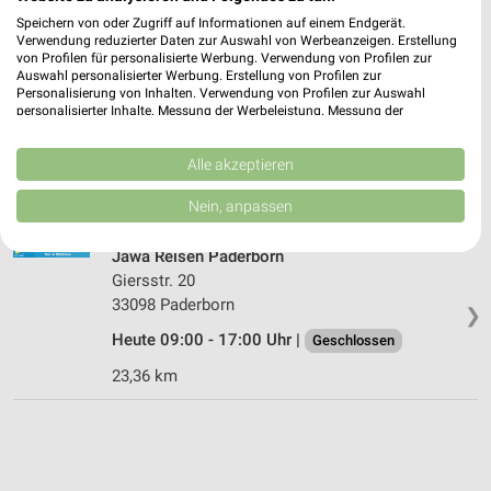
12,71 km • Angebote: 4 Prospekte
Speichern von oder Zugriff auf Informationen auf einem Endgerät.
Verwendung reduzierter Daten zur Auswahl von Werbeanzeigen. Erstellung
von Profilen für personalisierte Werbung. Verwendung von Profilen zur
Kaufland Gütersloh
Auswahl personalisierter Werbung. Erstellung von Profilen zur
Personalisierung von Inhalten. Verwendung von Profilen zur Auswahl
Am Anger 22
personalisierter Inhalte. Messung der Werbeleistung. Messung der
33332 Gütersloh
❯
Performance von Inhalten. Analyse von Zielgruppen durch Statistiken oder
Kombinationen von Daten aus verschiedenen Quellen. Entwicklung und
Heute 07:00 - 22:00 Uhr |
Geöffnet
Verbesserung der Angebote. Verwendung reduzierter Daten zur Auswahl
Alle akzeptieren
von Inhalten.
12,74 km • Angebote: 4 Prospekte
Daten können außerhalb der Europäischen Union weitergegeben und in die
Nein, anpassen
USA gesendet werden.
Ihre Einwilligung und die cookie Richtlinie gelten ausschließlich für diese
Jawa Reisen Paderborn
Website/App.
Giersstr. 20
Partnerliste anzeigen (1 IAB-Anbieter)
33098 Paderborn
❯
Wir nutzen Ihre Daten für folgende Zwecke:
Heute 09:00 - 17:00 Uhr |
Geschlossen
IAB-Verarbeitungszwecke:
Speichern von oder Zugriff auf Informationen
23,36 km
auf einem Endgerät
Verwendung reduzierter Daten zur Auswahl von
Werbeanzeigen