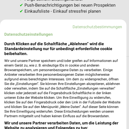
✔
Push-Benachrichtigungen bei neuen Prospekten
✔
Einkaufsliste - Einkauf stressfrei planen
JETZT LADEN UND SPAREN!
Datenschutzbestimmungen
Datenschutzeinstellungen
Durch Klicken auf die Schaltfläche „Ablehnen“ wird die
Standardeinstellung nur für unbedingt erforderliche cookie
beibehalten.
Wir und unsere Partner speichern und/oder greifen auf Informationen auf
Reisen & Tourismus Filialen in der
einem Gerät zu, wie z. B. eindeutige IDs in cookie und anderen
Browserspeichern, um personenbezogene Daten zu verarbeiten. Einige
Umgebung
Anbieter verarbeiten Ihre personenbezogenen Daten möglicherweise
aufgrund eines berechtigten Interesses. Um dem zu widersprechen, öffnen
Sie die „Einstellungen“. Sie können Ihre Einstellungen akzeptieren, ablehnen
3 Filialen
oder verwalten, indem Sie auf die Schaltfläche „Einstellungen verwalten“
klicken oder jederzeit auf die Fingerabdruck-Schaltfläche in der linken
unteren Ecke der Website klicken. Um Ihre Einwilligung zu widerrufen,
Kaufland Rheda-Wiedenbrück
klicken Sie auf den Fingerabdruck oder den Link in der Fußzeile der Website
Bahnhofstraße 36
und klicken Sie auf den Menüpunkt „Meine Daten“. Auf dieser Seite können
Sie Ihre Einwilligung widerrufen. Diese Entscheidungen werden unseren
33378 Rheda-Wiedenbrück
❯
Partnern mitgeteilt und haben keinen Einfluss auf die Browserdaten.
Heute 07:00 - 22:00 Uhr |
Geöffnet
Wir und unsere Partner verarbeiten Daten, um die Leistung der
Website zu analysieren und Folgendes zu tun: