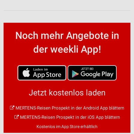
Noch mehr Angebote in
der weekli App!
Jetzt kostenlos laden
MERTENS-Reisen Prospekt in der Android App blättern
MERTENS-Reisen Prospekt in der iOS App blättern
Kostenlos im App Store erhältlich