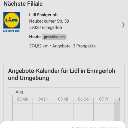
Nächste Filiale
Lidl Ennigerloh
Neubeckumer Str. 58
❯
59320 Ennigerloh
Heute
geschlossen
374,82 km • Angebote: 3 Prospekte
Angebote-Kalender für Lidl in Ennigerloh
und Umgebung
Aug.
03
Mo
04
Di
05
Mi
06
Do
07
Fr
08
S