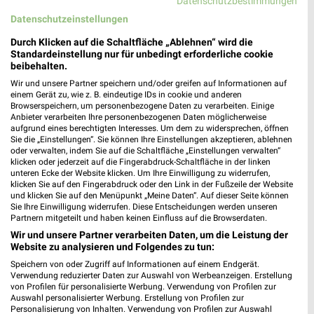
Datenschutzbestimmungen
Datenschutzeinstellungen
MEHR PROSPEKTE
Durch Klicken auf die Schaltfläche „Ablehnen“ wird die
Standardeinstellung nur für unbedingt erforderliche cookie
beibehalten.
Wir und unsere Partner speichern und/oder greifen auf Informationen auf
weekli Magazin
einem Gerät zu, wie z. B. eindeutige IDs in cookie und anderen
Browserspeichern, um personenbezogene Daten zu verarbeiten. Einige
Anbieter verarbeiten Ihre personenbezogenen Daten möglicherweise
aufgrund eines berechtigten Interesses. Um dem zu widersprechen, öffnen
Sie die „Einstellungen“. Sie können Ihre Einstellungen akzeptieren, ablehnen
oder verwalten, indem Sie auf die Schaltfläche „Einstellungen verwalten“
klicken oder jederzeit auf die Fingerabdruck-Schaltfläche in der linken
unteren Ecke der Website klicken. Um Ihre Einwilligung zu widerrufen,
klicken Sie auf den Fingerabdruck oder den Link in der Fußzeile der Website
und klicken Sie auf den Menüpunkt „Meine Daten“. Auf dieser Seite können
Sie Ihre Einwilligung widerrufen. Diese Entscheidungen werden unseren
Partnern mitgeteilt und haben keinen Einfluss auf die Browserdaten.
Erlebe mit Lidl und Andre Agassi die neuesten Silvercrest Küchengeräte
Mit Lidl Plus 3 für 2 - im laut DtGv besten Backshop
Wir und unsere Partner verarbeiten Daten, um die Leistung der
17.04.2026
10.04.2026
Website zu analysieren und Folgendes zu tun:
Speichern von oder Zugriff auf Informationen auf einem Endgerät.
Verwendung reduzierter Daten zur Auswahl von Werbeanzeigen. Erstellung
von Profilen für personalisierte Werbung. Verwendung von Profilen zur
Auswahl personalisierter Werbung. Erstellung von Profilen zur
Personalisierung von Inhalten. Verwendung von Profilen zur Auswahl