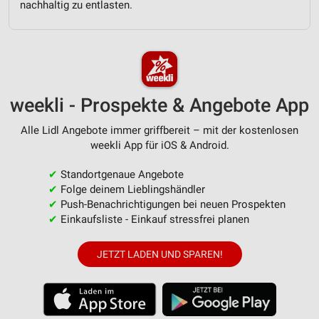
nachhaltig zu entlasten.
Erstellung von Profilen zur Personalisierung
von Inhalten
Verwendung von Profilen zur Auswahl
personalisierter Inhalte
weekli - Prospekte & Angebote App
Messung der Werbeleistung
Alle Lidl Angebote immer griffbereit – mit der kostenlosen
Messung der Performance von Inhalten
weekli App für iOS & Android.
Analyse von Zielgruppen durch Statistiken oder
✔
Standortgenaue Angebote
Kombinationen von Daten aus verschiedenen
✔
Folge deinem Lieblingshändler
Quellen
✔
Push-Benachrichtigungen bei neuen Prospekten
✔
Einkaufsliste - Einkauf stressfrei planen
Entwicklung und Verbesserung der Angebote
Verwendung reduzierter Daten zur Auswahl von
JETZT LADEN UND SPAREN!
Inhalten
IAB-Besonderheiten:
Verwendung genauer Standortdaten