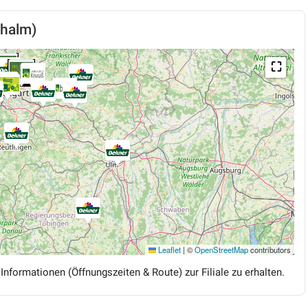
chalm)
⛶
Leaflet
|
©
OpenStreetMap
contributors
 Informationen (Öffnungszeiten & Route) zur Filiale zu erhalten.