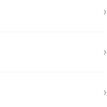
❯
❯
❯