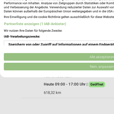
Performance von Inhalten. Analyse von Zielgruppen durch Statistiken oder Kom
und Verbesserung der Angebote. Verwendung reduzierter Daten zur Auswahl von
Daten können außerhalb der Europäischen Union weitergegeben und in die USA 
Ihre Einwilligung und die cookie Richtlinie gelten ausschließlich für diese Websit
Rofu Kinderland Tuttlingen
Partnerliste anzeigen (1 IAB-Anbieter)
Nendinger Allee 99
Wir nutzen Ihre Daten für folgende Zwecke:
78532 Tuttlingen
IAB-Verarbeitungszwecke:
Heute 09:30 - 19:00 Uhr |
Geöffnet
Speichern von oder Zugriff auf Informationen auf einem Endgerät
598,44 km • Angebote: 2 Prospekte
Verwendung reduzierter Daten zur Auswahl von Werbeanzeigen
Alle akzeptiere
Ernsting's family Radolfzell
Erstellung von Profilen für personalisierte Werbung
Nein, anpassen
Schützenstraße 10
Verwendung von Profilen zur Auswahl personalisierter Werbung
78315 Radolfzell
Heute 09:00 - 17:00 Uhr |
Geöffnet
Erstellung von Profilen zur Personalisierung von Inhalten
618,32 km
Verwendung von Profilen zur Auswahl personalisierter Inhalte
Messung der Werbeleistung