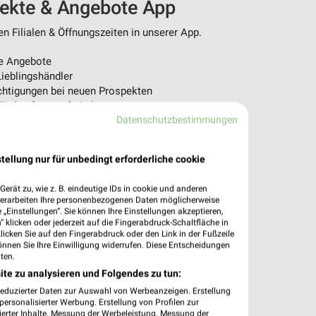
pekte & Angebote App
n Filialen & Öffnungszeiten in unserer App.
e Angebote
ieblingshändler
htigungen bei neuen Prospekten
 Einkauf stressfrei planen
Datenschutzbestimmungen
 App jetzt laden oder QR-Code scannen.
tellung nur für unbedingt erforderliche cookie
erät zu, wie z. B. eindeutige IDs in cookie und anderen
verarbeiten Ihre personenbezogenen Daten möglicherweise
„Einstellungen“. Sie können Ihre Einstellungen akzeptieren,
 klicken oder jederzeit auf die Fingerabdruck-Schaltfläche in
klicken Sie auf den Fingerabdruck oder den Link in der Fußzeile
önnen Sie Ihre Einwilligung widerrufen. Diese Entscheidungen
ten.
ite zu analysieren und Folgendes zu tun:
reduzierter Daten zur Auswahl von Werbeanzeigen. Erstellung
ersonalisierter Werbung. Erstellung von Profilen zur
ierter Inhalte. Messung der Werbeleistung. Messung der