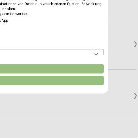
binationen von Daten aus verschiedenen Quellen. Entwicklung
 Inhalten.
gesendet werden.
e/App.
❯
n
❯