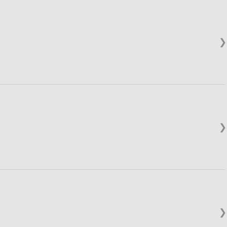
❯
❯
❯