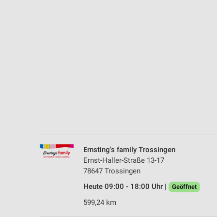
Messung der Performance von Inhalten
Analyse von Zielgruppen durch Statistiken oder Kombinationen 
Quellen
Entwicklung und Verbesserung der Angebote
Verwendung reduzierter Daten zur Auswahl von Inhalten
IAB-Besonderheiten:
Verwendung genauer Standortdaten
Geräte anhand von aktiv angeforderten Informationen identifizie
Nicht-IAB-Verarbeitungszwecke:
Ernsting's family Trossingen
Notwendig
Ernst-Haller-Straße 13-17
78647 Trossingen
Performance
Heute 09:00 - 18:00 Uhr |
Geöffnet
Funktional
599,24 km
Werbung