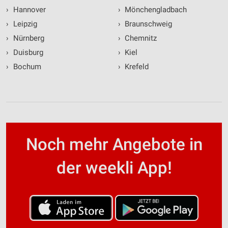
›
Hannover
›
Mönchengladbach
›
Leipzig
›
Braunschweig
›
Nürnberg
›
Chemnitz
›
Duisburg
›
Kiel
›
Bochum
›
Krefeld
Noch mehr Angebote in
der weekli App!