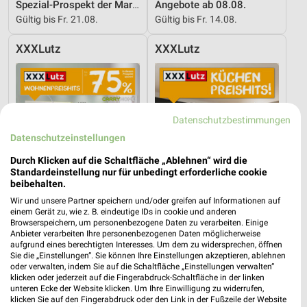
Spezial-Prospekt der Marken
Angebote ab 08.08.
Gültig bis Fr. 21.08.
Gültig bis Fr. 14.08.
XXXLutz
XXXLutz
Datenschutzbestimmungen
Datenschutzeinstellungen
Durch Klicken auf die Schaltfläche „Ablehnen“ wird die
Standardeinstellung nur für unbedingt erforderliche cookie
beibehalten.
Wir und unsere Partner speichern und/oder greifen auf Informationen auf
einem Gerät zu, wie z. B. eindeutige IDs in cookie und anderen
Browserspeichern, um personenbezogene Daten zu verarbeiten. Einige
Anbieter verarbeiten Ihre personenbezogenen Daten möglicherweise
aufgrund eines berechtigten Interesses. Um dem zu widersprechen, öffnen
40 km
40 km
Sie die „Einstellungen“. Sie können Ihre Einstellungen akzeptieren, ablehnen
Wohnenpreishits
Küchen Preishits!
oder verwalten, indem Sie auf die Schaltfläche „Einstellungen verwalten“
klicken oder jederzeit auf die Fingerabdruck-Schaltfläche in der linken
Gültig bis Fr. 14.08.
Gültig bis Fr. 21.08.
unteren Ecke der Website klicken. Um Ihre Einwilligung zu widerrufen,
klicken Sie auf den Fingerabdruck oder den Link in der Fußzeile der Website