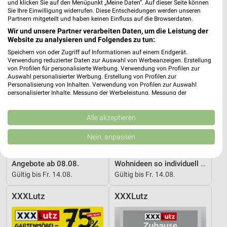
XXXLutz
XXXLutz
und klicken Sie auf den Menüpunkt „Meine Daten“. Auf dieser Seite können
Sie Ihre Einwilligung widerrufen. Diese Entscheidungen werden unseren
Partnern mitgeteilt und haben keinen Einfluss auf die Browserdaten.
Wir und unsere Partner verarbeiten Daten, um die Leistung der
Website zu analysieren und Folgendes zu tun:
Speichern von oder Zugriff auf Informationen auf einem Endgerät.
Verwendung reduzierter Daten zur Auswahl von Werbeanzeigen. Erstellung
von Profilen für personalisierte Werbung. Verwendung von Profilen zur
Auswahl personalisierter Werbung. Erstellung von Profilen zur
Personalisierung von Inhalten. Verwendung von Profilen zur Auswahl
personalisierter Inhalte. Messung der Werbeleistung. Messung der
Performance von Inhalten. Analyse von Zielgruppen durch Statistiken oder
Kombinationen von Daten aus verschiedenen Quellen. Entwicklung und
Verbesserung der Angebote. Verwendung reduzierter Daten zur Auswahl
Alle akzeptieren
von Inhalten.
Daten können außerhalb der Europäischen Union weitergegeben und in die
Nein, anpassen
USA gesendet werden.
Ihre Einwilligung und die cookie Richtlinie gelten ausschließlich für diese
40 km
40 km
Website/App.
Angebote ab 08.08.
Wohnideen so individuell wie du!
Partnerliste anzeigen (1 IAB-Anbieter)
Gültig bis Fr. 14.08.
Gültig bis Fr. 14.08.
Wir nutzen Ihre Daten für folgende Zwecke:
XXXLutz
XXXLutz
IAB-Verarbeitungszwecke:
Speichern von oder Zugriff auf Informationen
auf einem Endgerät