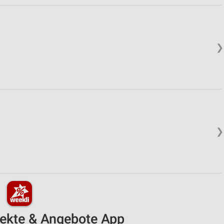
❯
❯
pekte & Angebote App