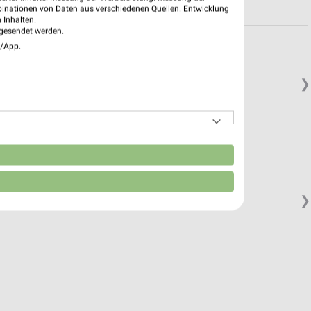
binationen von Daten aus verschiedenen Quellen. Entwicklung
 Inhalten.
gesendet werden.
e/App.
❯
n
❯