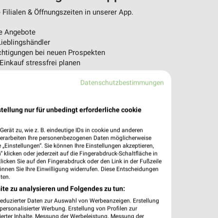
Filialen & Öffnungszeiten in unserer App.
e Angebote
ieblingshändler
htigungen bei neuen Prospekten
 Einkauf stressfrei planen
 App jetzt laden oder QR-Code scannen.
Datenschutzbestimmungen
tellung nur für unbedingt erforderliche cookie
erät zu, wie z. B. eindeutige IDs in cookie und anderen
verarbeiten Ihre personenbezogenen Daten möglicherweise
„Einstellungen“. Sie können Ihre Einstellungen akzeptieren,
 klicken oder jederzeit auf die Fingerabdruck-Schaltfläche in
klicken Sie auf den Fingerabdruck oder den Link in der Fußzeile
önnen Sie Ihre Einwilligung widerrufen. Diese Entscheidungen
ten.
ite zu analysieren und Folgendes zu tun:
reduzierter Daten zur Auswahl von Werbeanzeigen. Erstellung
ersonalisierter Werbung. Erstellung von Profilen zur
ierter Inhalte. Messung der Werbeleistung. Messung der