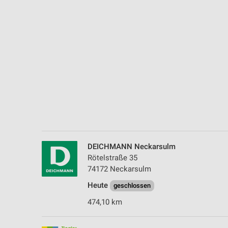
Messung der Performance von Inhalten
Analyse von Zielgruppen durch Statistiken oder Kombinationen 
Quellen
Entwicklung und Verbesserung der Angebote
Verwendung reduzierter Daten zur Auswahl von Inhalten
IAB-Besonderheiten:
Verwendung genauer Standortdaten
Geräte anhand von aktiv angeforderten Informationen identifizie
DEICHMANN Neckarsulm
Nicht-IAB-Verarbeitungszwecke:
Rötelstraße 35
Notwendig
74172 Neckarsulm
Heute
Performance
geschlossen
474,10 km
Funktional
Werbung