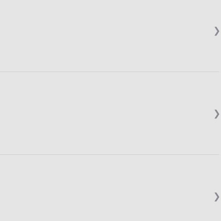
❯
❯
❯