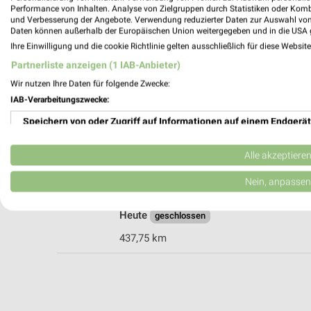
Performance von Inhalten. Analyse von Zielgruppen durch Statistiken oder Kom
und Verbesserung der Angebote. Verwendung reduzierter Daten zur Auswahl von
Daten können außerhalb der Europäischen Union weitergegeben und in die USA 
DEICHMANN Bad Rappenau
Ihre Einwilligung und die cookie Richtlinie gelten ausschließlich für diese Websit
Raiffeisenstraße 23
Partnerliste anzeigen (1 IAB-Anbieter)
74906 Bad Rappenau
Wir nutzen Ihre Daten für folgende Zwecke:
Heute
geschlossen
IAB-Verarbeitungszwecke:
473,78 km
Speichern von oder Zugriff auf Informationen auf einem Endgerät
Verwendung reduzierter Daten zur Auswahl von Werbeanzeigen
Alle akzeptiere
DEICHMANN Buchen
Daimlerstraße 1
Erstellung von Profilen für personalisierte Werbung
Nein, anpassen
74722 Buchen
Verwendung von Profilen zur Auswahl personalisierter Werbung
Heute
geschlossen
Erstellung von Profilen zur Personalisierung von Inhalten
437,75 km
Verwendung von Profilen zur Auswahl personalisierter Inhalte
Messung der Werbeleistung