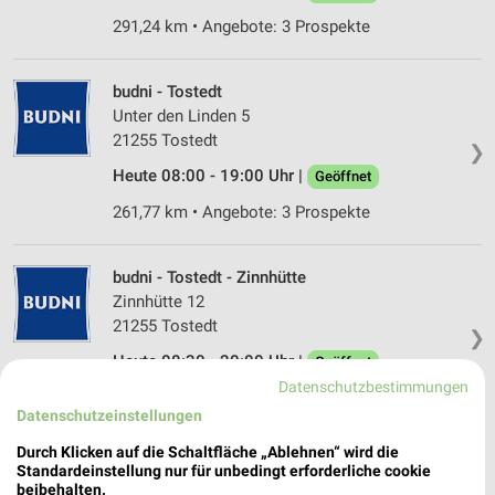
291,24 km • Angebote: 3 Prospekte
budni - Tostedt
Unter den Linden 5
21255 Tostedt
❯
Heute 08:00 - 19:00 Uhr |
Geöffnet
261,77 km • Angebote: 3 Prospekte
budni - Tostedt - Zinnhütte
Zinnhütte 12
21255 Tostedt
❯
Heute 08:30 - 20:00 Uhr |
Geöffnet
Datenschutzbestimmungen
260,19 km • Angebote: 3 Prospekte
Datenschutzeinstellungen
Durch Klicken auf die Schaltfläche „Ablehnen“ wird die
budni - Harsefeld
Standardeinstellung nur für unbedingt erforderliche cookie
Buxtehuder Str. 11
beibehalten.