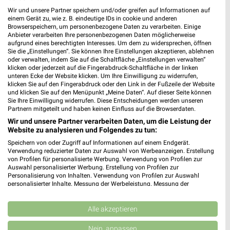
21698 Harsefeld
Wir und unsere Partner speichern und/oder greifen auf Informationen auf
❯
einem Gerät zu, wie z. B. eindeutige IDs in cookie und anderen
Heute 08:00 - 19:00 Uhr |
Geöffnet
Browserspeichern, um personenbezogene Daten zu verarbeiten. Einige
Anbieter verarbeiten Ihre personenbezogenen Daten möglicherweise
280,39 km • Angebote: 3 Prospekte
aufgrund eines berechtigten Interesses. Um dem zu widersprechen, öffnen
Sie die „Einstellungen“. Sie können Ihre Einstellungen akzeptieren, ablehnen
oder verwalten, indem Sie auf die Schaltfläche „Einstellungen verwalten“
klicken oder jederzeit auf die Fingerabdruck-Schaltfläche in der linken
budni - apensen
unteren Ecke der Website klicken. Um Ihre Einwilligung zu widerrufen,
Beckdorfer Straße 18
klicken Sie auf den Fingerabdruck oder den Link in der Fußzeile der Website
und klicken Sie auf den Menüpunkt „Meine Daten“. Auf dieser Seite können
21641 Apensen
❯
Sie Ihre Einwilligung widerrufen. Diese Entscheidungen werden unseren
Partnern mitgeteilt und haben keinen Einfluss auf die Browserdaten.
Heute 08:00 - 20:00 Uhr |
Geöffnet
Wir und unsere Partner verarbeiten Daten, um die Leistung der
273,25 km • Angebote: 3 Prospekte
Website zu analysieren und Folgendes zu tun:
Speichern von oder Zugriff auf Informationen auf einem Endgerät.
Verwendung reduzierter Daten zur Auswahl von Werbeanzeigen. Erstellung
Rossmann Gnarrenburg
von Profilen für personalisierte Werbung. Verwendung von Profilen zur
Auswahl personalisierter Werbung. Erstellung von Profilen zur
Hindenburgstr. 81 b
Personalisierung von Inhalten. Verwendung von Profilen zur Auswahl
27442 Gnarrenburg
personalisierter Inhalte. Messung der Werbeleistung. Messung der
❯
Performance von Inhalten. Analyse von Zielgruppen durch Statistiken oder
Heute 08:00 - 20:00 Uhr |
Geöffnet
Kombinationen von Daten aus verschiedenen Quellen. Entwicklung und
Verbesserung der Angebote. Verwendung reduzierter Daten zur Auswahl
Alle akzeptieren
310,22 km • Angebote: 3 Prospekte
von Inhalten.
Daten können außerhalb der Europäischen Union weitergegeben und in die
Nein, anpassen