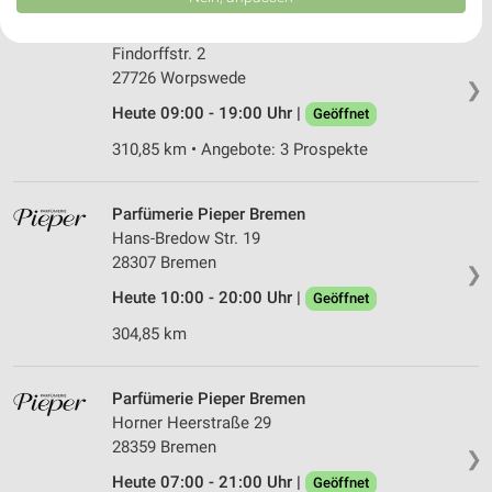
USA gesendet werden.
Rossmann Worpswede
Ihre Einwilligung und die cookie Richtlinie gelten ausschließlich für diese
Website/App.
Findorffstr. 2
Partnerliste anzeigen (1 IAB-Anbieter)
27726 Worpswede
❯
Wir nutzen Ihre Daten für folgende Zwecke:
Heute 09:00 - 19:00 Uhr |
Geöffnet
IAB-Verarbeitungszwecke:
310,85 km • Angebote: 3 Prospekte
Speichern von oder Zugriff auf Informationen
auf einem Endgerät
Parfümerie Pieper Bremen
Verwendung reduzierter Daten zur Auswahl von
Hans-Bredow Str. 19
Werbeanzeigen
28307 Bremen
❯
Erstellung von Profilen für personalisierte
Heute 10:00 - 20:00 Uhr |
Geöffnet
Werbung
304,85 km
Verwendung von Profilen zur Auswahl
personalisierter Werbung
Parfümerie Pieper Bremen
Erstellung von Profilen zur Personalisierung
Horner Heerstraße 29
von Inhalten
28359 Bremen
❯
Heute 07:00 - 21:00 Uhr |
Geöffnet
Verwendung von Profilen zur Auswahl