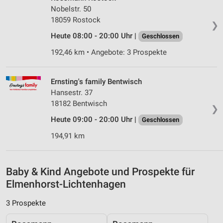
Nobelstr. 50
Messung der Performance von Inhalten
18059 Rostock
❯
Analyse von Zielgruppen durch Statistiken oder
Heute 08:00 - 20:00 Uhr |
Geschlossen
Kombinationen von Daten aus verschiedenen
Quellen
192,46 km • Angebote: 3 Prospekte
Entwicklung und Verbesserung der Angebote
Ernsting's family Bentwisch
Verwendung reduzierter Daten zur Auswahl von
Hansestr. 37
Inhalten
18182 Bentwisch
❯
IAB-Besonderheiten:
Heute 09:00 - 20:00 Uhr |
Geschlossen
Verwendung genauer Standortdaten
194,91 km
Geräte anhand von aktiv angeforderten
Informationen identifizieren
Baby & Kind Angebote und Prospekte für
Nicht-IAB-Verarbeitungszwecke:
Elmenhorst-Lichtenhagen
Notwendig
3 Prospekte
Performance