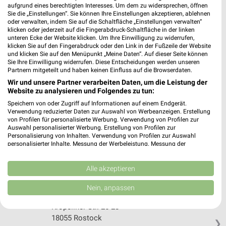
aufgrund eines berechtigten Interesses. Um dem zu widersprechen, öffnen
Sie die „Einstellungen“. Sie können Ihre Einstellungen akzeptieren, ablehnen
oder verwalten, indem Sie auf die Schaltfläche „Einstellungen verwalten“
Rossmann Rostock
klicken oder jederzeit auf die Fingerabdruck-Schaltfläche in der linken
Barnstorfer Weg 50
unteren Ecke der Website klicken. Um Ihre Einwilligung zu widerrufen,
klicken Sie auf den Fingerabdruck oder den Link in der Fußzeile der Website
18057 Rostock
❯
und klicken Sie auf den Menüpunkt „Meine Daten“. Auf dieser Seite können
Sie Ihre Einwilligung widerrufen. Diese Entscheidungen werden unseren
Heute 08:30 - 20:00 Uhr |
Geschlossen
Partnern mitgeteilt und haben keinen Einfluss auf die Browserdaten.
194,07 km • Angebote: 3 Prospekte
Wir und unsere Partner verarbeiten Daten, um die Leistung der
Website zu analysieren und Folgendes zu tun:
Speichern von oder Zugriff auf Informationen auf einem Endgerät.
Rossmann Rostock
Verwendung reduzierter Daten zur Auswahl von Werbeanzeigen. Erstellung
von Profilen für personalisierte Werbung. Verwendung von Profilen zur
Kröpeliner Str. 37
Auswahl personalisierter Werbung. Erstellung von Profilen zur
18055 Rostock
Personalisierung von Inhalten. Verwendung von Profilen zur Auswahl
❯
personalisierter Inhalte. Messung der Werbeleistung. Messung der
Heute 08:30 - 20:00 Uhr |
Geschlossen
Performance von Inhalten. Analyse von Zielgruppen durch Statistiken oder
Kombinationen von Daten aus verschiedenen Quellen. Entwicklung und
193,82 km • Angebote: 3 Prospekte
Verbesserung der Angebote. Verwendung reduzierter Daten zur Auswahl
Alle akzeptieren
von Inhalten.
Daten können außerhalb der Europäischen Union weitergegeben und in die
Nein, anpassen
USA gesendet werden.
Rossmann Rostock
Ihre Einwilligung und die cookie Richtlinie gelten ausschließlich für diese
Kröpeliner Str. 26-28
Website/App.
18055 Rostock
❯
Partnerliste anzeigen (1 IAB-Anbieter)