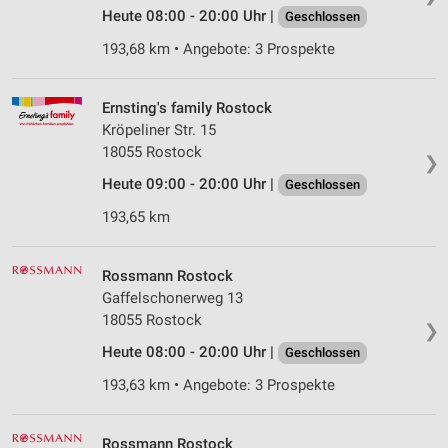
Heute 08:00 - 20:00 Uhr |
Geschlossen
Wir nutzen Ihre Daten für folgende Zwecke:
IAB-Verarbeitungszwecke:
193,68 km • Angebote: 3 Prospekte
Speichern von oder Zugriff auf Informationen
auf einem Endgerät
Ernsting's family Rostock
Kröpeliner Str. 15
Verwendung reduzierter Daten zur Auswahl von
18055 Rostock
Werbeanzeigen
❯
Heute 09:00 - 20:00 Uhr |
Geschlossen
Erstellung von Profilen für personalisierte
Werbung
193,65 km
Verwendung von Profilen zur Auswahl
personalisierter Werbung
Rossmann Rostock
Gaffelschonerweg 13
Erstellung von Profilen zur Personalisierung
18055 Rostock
von Inhalten
❯
Heute 08:00 - 20:00 Uhr |
Geschlossen
Verwendung von Profilen zur Auswahl
193,63 km • Angebote: 3 Prospekte
personalisierter Inhalte
Messung der Werbeleistung
Rossmann Rostock