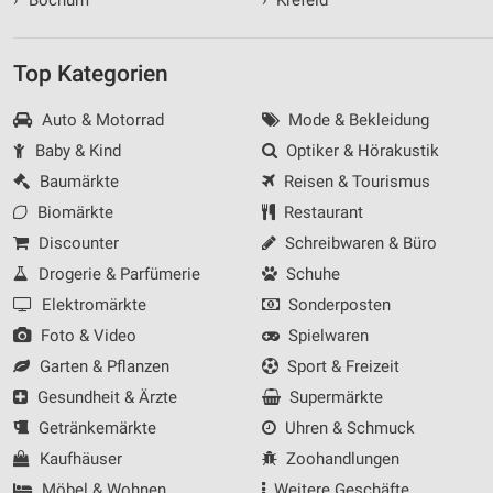
›
Bochum
›
Krefeld
Top Kategorien
Auto & Motorrad
Mode & Bekleidung
Baby & Kind
Optiker & Hörakustik
Baumärkte
Reisen & Tourismus
Biomärkte
Restaurant
Discounter
Schreibwaren & Büro
Drogerie & Parfümerie
Schuhe
Elektromärkte
Sonderposten
Foto & Video
Spielwaren
Garten & Pflanzen
Sport & Freizeit
Gesundheit & Ärzte
Supermärkte
Getränkemärkte
Uhren & Schmuck
Kaufhäuser
Zoohandlungen
Möbel & Wohnen
Weitere Geschäfte