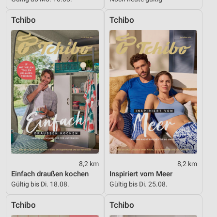
Geräte anhand von aktiv angeforderten
Informationen identifizieren
Tchibo
Tchibo
Nicht-IAB-Verarbeitungszwecke:
Notwendig
Performance
Funktional
Werbung
8,2 km
8,2 km
Einfach draußen kochen
Inspiriert vom Meer
Gültig bis Di. 18.08.
Gültig bis Di. 25.08.
Tchibo
Tchibo