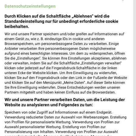
Datenschutzeinstellungen
Woolworth Elmshorn
Durch Klicken auf die Schaltfläche „Ablehnen“ wird die
Alter Markt 3
Standardeinstellung nur für unbedingt erforderliche cookie
beibehalten.
25335 Elmshorn
❯
Wir und unsere Partner speichern und/oder greifen auf Informationen auf
Heute
geschlossen
einem Gerät zu, wie z. B. eindeutige IDs in cookie und anderen
Browserspeichern, um personenbezogene Daten zu verarbeiten. Einige
285,27 km
Anbieter verarbeiten Ihre personenbezogenen Daten möglicherweise
aufgrund eines berechtigten Interesses. Um dem zu widersprechen, öffnen
Sie die „Einstellungen“. Sie können Ihre Einstellungen akzeptieren, ablehnen
oder verwalten, indem Sie auf die Schaltfläche „Einstellungen verwalten“
Ernsting's family Quickborn
klicken oder jederzeit auf die Fingerabdruck-Schaltfläche in der linken
Bahnhofstraße 11
unteren Ecke der Website klicken. Um Ihre Einwilligung zu widerrufen,
25451 Quickborn
klicken Sie auf den Fingerabdruck oder den Link in der Fußzeile der Website
❯
und klicken Sie auf den Menüpunkt „Meine Daten“. Auf dieser Seite können
Heute
Sie Ihre Einwilligung widerrufen. Diese Entscheidungen werden unseren
geschlossen
Partnern mitgeteilt und haben keinen Einfluss auf die Browserdaten.
269,85 km
Wir und unsere Partner verarbeiten Daten, um die Leistung der
Website zu analysieren und Folgendes zu tun:
Speichern von oder Zugriff auf Informationen auf einem Endgerät.
H&M Elmshorn
Verwendung reduzierter Daten zur Auswahl von Werbeanzeigen. Erstellung
Alter Markt 6
von Profilen für personalisierte Werbung. Verwendung von Profilen zur
Auswahl personalisierter Werbung. Erstellung von Profilen zur
25335 Elmshorn
❯
Personalisierung von Inhalten. Verwendung von Profilen zur Auswahl