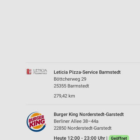
Messung der Performance von Inhalten
Analyse von Zielgruppen durch Statistiken oder Kombinationen 
Quellen
Entwicklung und Verbesserung der Angebote
Verwendung reduzierter Daten zur Auswahl von Inhalten
IAB-Besonderheiten:
Verwendung genauer Standortdaten
Leticia Pizza-Service Barmstedt
Böttcherweg 29
Geräte anhand von aktiv angeforderten Informationen identifizie
25355 Barmstedt
Nicht-IAB-Verarbeitungszwecke:
279,42 km
Notwendig
Performance
Burger King Norderstedt-Garstedt
Berliner Allee 38–44a
Funktional
22850 Norderstedt-Garstedt
Heute 12:00 - 23:00 Uhr |
Geöffnet
Werbung