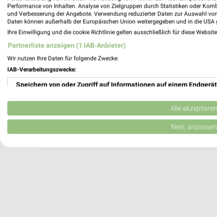
KFC Henstedt-Ulzburg
Performance von Inhalten. Analyse von Zielgruppen durch Statistiken oder Kom
und Verbesserung der Angebote. Verwendung reduzierter Daten zur Auswahl von
Am Bahnbogen 2
Daten können außerhalb der Europäischen Union weitergegeben und in die USA 
24558 Henstedt-Ulzburg
Ihre Einwilligung und die cookie Richtlinie gelten ausschließlich für diese Websit
Heute 11:00 - 22:00 Uhr |
Geöffnet
Partnerliste anzeigen (1 IAB-Anbieter)
268,86 km
Wir nutzen Ihre Daten für folgende Zwecke:
IAB-Verarbeitungszwecke:
Speichern von oder Zugriff auf Informationen auf einem Endgerät
McDonald's Henstedt-Ulzburg
Gutenbergstraße 5 B
Verwendung reduzierter Daten zur Auswahl von Werbeanzeigen
24558 Henstedt-Ulzburg
Alle akzeptiere
Heute 08:00 - 01:00 Uhr |
Geöffnet
Erstellung von Profilen für personalisierte Werbung
Nein, anpassen
268,97 km
Verwendung von Profilen zur Auswahl personalisierter Werbung
Erstellung von Profilen zur Personalisierung von Inhalten
Verwendung von Profilen zur Auswahl personalisierter Inhalte
Messung der Werbeleistung