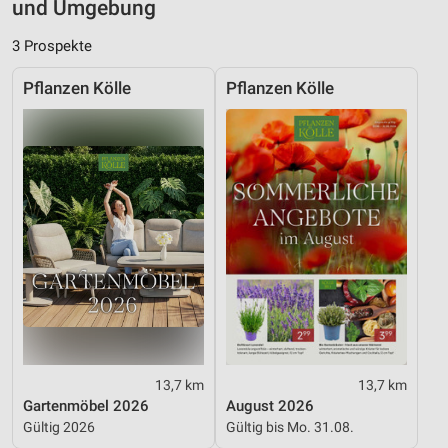
und Umgebung
Geräte anhand von aktiv angeforderten
Informationen identifizieren
3 Prospekte
Nicht-IAB-Verarbeitungszwecke:
Notwendig
Pflanzen Kölle
Pflanzen Kölle
Performance
Funktional
Werbung
13,7 km
13,7 km
Gartenmöbel 2026
August 2026
Gültig 2026
Gültig bis Mo. 31.08.