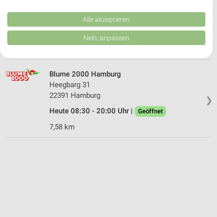
Hummelsbütteler Landstr.9
Performance von Inhalten. Analyse von Zielgruppen durch Statistiken oder
Kombinationen von Daten aus verschiedenen Quellen. Entwicklung und
22335 Hamburg
❯
Verbesserung der Angebote. Verwendung reduzierter Daten zur Auswahl
Alle akzeptieren
von Inhalten.
Heute 09:00 - 19:00 Uhr |
Geöffnet
Daten können außerhalb der Europäischen Union weitergegeben und in die
Nein, anpassen
USA gesendet werden.
7,48 km
Ihre Einwilligung und die cookie Richtlinie gelten ausschließlich für diese
Website/App.
Partnerliste anzeigen (1 IAB-Anbieter)
Blume 2000 Hamburg
Heegbarg 31
Wir nutzen Ihre Daten für folgende Zwecke:
22391 Hamburg
IAB-Verarbeitungszwecke:
❯
Heute 08:30 - 20:00 Uhr |
Geöffnet
Speichern von oder Zugriff auf Informationen
auf einem Endgerät
7,58 km
Verwendung reduzierter Daten zur Auswahl von
Werbeanzeigen
Erstellung von Profilen für personalisierte
Werbung
Verwendung von Profilen zur Auswahl
personalisierter Werbung