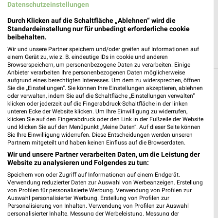
Datenschutzeinstellungen
JETZT LADEN UND SPAREN!
Durch Klicken auf die Schaltfläche „Ablehnen“ wird die
Standardeinstellung nur für unbedingt erforderliche cookie
beibehalten.
Wir und unsere Partner speichern und/oder greifen auf Informationen auf
einem Gerät zu, wie z. B. eindeutige IDs in cookie und anderen
Browserspeichern, um personenbezogene Daten zu verarbeiten. Einige
Anbieter verarbeiten Ihre personenbezogenen Daten möglicherweise
aufgrund eines berechtigten Interesses. Um dem zu widersprechen, öffnen
Filialen in der Umgebung
Sie die „Einstellungen“. Sie können Ihre Einstellungen akzeptieren, ablehnen
oder verwalten, indem Sie auf die Schaltfläche „Einstellungen verwalten“
klicken oder jederzeit auf die Fingerabdruck-Schaltfläche in der linken
3 Filialen
unteren Ecke der Website klicken. Um Ihre Einwilligung zu widerrufen,
klicken Sie auf den Fingerabdruck oder den Link in der Fußzeile der Website
und klicken Sie auf den Menüpunkt „Meine Daten“. Auf dieser Seite können
Blume 2000 Hamburg
Sie Ihre Einwilligung widerrufen. Diese Entscheidungen werden unseren
Krohnstieg 2
Partnern mitgeteilt und haben keinen Einfluss auf die Browserdaten.
22415 Hamburg
❯
Wir und unsere Partner verarbeiten Daten, um die Leistung der
Website zu analysieren und Folgendes zu tun:
Heute 09:00 - 19:00 Uhr |
Geöffnet
Speichern von oder Zugriff auf Informationen auf einem Endgerät.
4,90 km
Verwendung reduzierter Daten zur Auswahl von Werbeanzeigen. Erstellung
von Profilen für personalisierte Werbung. Verwendung von Profilen zur
Auswahl personalisierter Werbung. Erstellung von Profilen zur
Personalisierung von Inhalten. Verwendung von Profilen zur Auswahl
Blume 2000 Hamburg
personalisierter Inhalte. Messung der Werbeleistung. Messung der