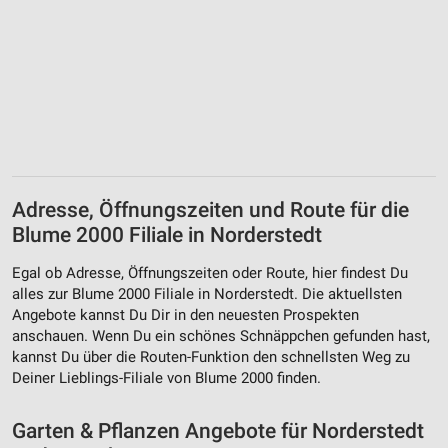
Erstellung von Profilen zur Personalisierung
von Inhalten
Verwendung von Profilen zur Auswahl
personalisierter Inhalte
Messung der Werbeleistung
Messung der Performance von Inhalten
Adresse, Öffnungszeiten und Route für die
Analyse von Zielgruppen durch Statistiken oder
Blume 2000 Filiale in Norderstedt
Kombinationen von Daten aus verschiedenen
Quellen
Egal ob Adresse, Öffnungszeiten oder Route, hier findest Du
Entwicklung und Verbesserung der Angebote
alles zur Blume 2000 Filiale in Norderstedt. Die aktuellsten
Angebote kannst Du Dir in den neuesten Prospekten
Verwendung reduzierter Daten zur Auswahl von
anschauen. Wenn Du ein schönes Schnäppchen gefunden hast,
Inhalten
kannst Du über die Routen-Funktion den schnellsten Weg zu
Deiner Lieblings-Filiale von Blume 2000 finden.
IAB-Besonderheiten:
Verwendung genauer Standortdaten
Garten & Pflanzen Angebote für Norderstedt