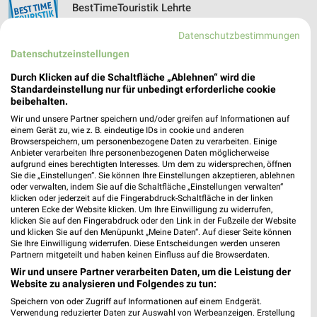
BestTimeTouristik Lehrte
Sternstr. 3
❯
Datenschutzbestimmungen
31275 Lehrte
Datenschutzeinstellungen
223,92 km
Durch Klicken auf die Schaltfläche „Ablehnen“ wird die
Standardeinstellung nur für unbedingt erforderliche cookie
beibehalten.
Zoo Hannover
Adenauerallee 1
Wir und unsere Partner speichern und/oder greifen auf Informationen auf
einem Gerät zu, wie z. B. eindeutige IDs in cookie und anderen
30175 Hannover
❯
Browserspeichern, um personenbezogene Daten zu verarbeiten. Einige
Anbieter verarbeiten Ihre personenbezogenen Daten möglicherweise
Heute 09:00 - 18:30 Uhr |
Geöffnet
aufgrund eines berechtigten Interesses. Um dem zu widersprechen, öffnen
Sie die „Einstellungen“. Sie können Ihre Einstellungen akzeptieren, ablehnen
246,95 km
oder verwalten, indem Sie auf die Schaltfläche „Einstellungen verwalten“
klicken oder jederzeit auf die Fingerabdruck-Schaltfläche in der linken
unteren Ecke der Website klicken. Um Ihre Einwilligung zu widerrufen,
klicken Sie auf den Fingerabdruck oder den Link in der Fußzeile der Website
ISE-TOUR Gifhorn
und klicken Sie auf den Menüpunkt „Meine Daten“. Auf dieser Seite können
Bromer Straße 4
Sie Ihre Einwilligung widerrufen. Diese Entscheidungen werden unseren
❯
38518 Gifhorn
Partnern mitgeteilt und haben keinen Einfluss auf die Browserdaten.
Wir und unsere Partner verarbeiten Daten, um die Leistung der
195,28 km
Website zu analysieren und Folgendes zu tun:
Speichern von oder Zugriff auf Informationen auf einem Endgerät.
Verwendung reduzierter Daten zur Auswahl von Werbeanzeigen. Erstellung