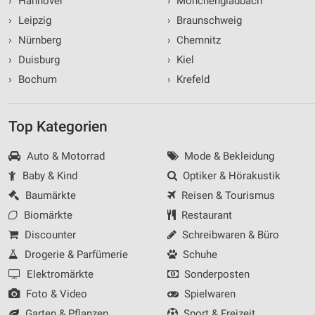
›
Hannover
›
Mönchengladbach
›
Leipzig
›
Braunschweig
›
Nürnberg
›
Chemnitz
›
Duisburg
›
Kiel
›
Bochum
›
Krefeld
Top Kategorien
Auto & Motorrad
Mode & Bekleidung
Baby & Kind
Optiker & Hörakustik
Baumärkte
Reisen & Tourismus
Biomärkte
Restaurant
Discounter
Schreibwaren & Büro
Drogerie & Parfümerie
Schuhe
Elektromärkte
Sonderposten
Foto & Video
Spielwaren
Garten & Pflanzen
Sport & Freizeit