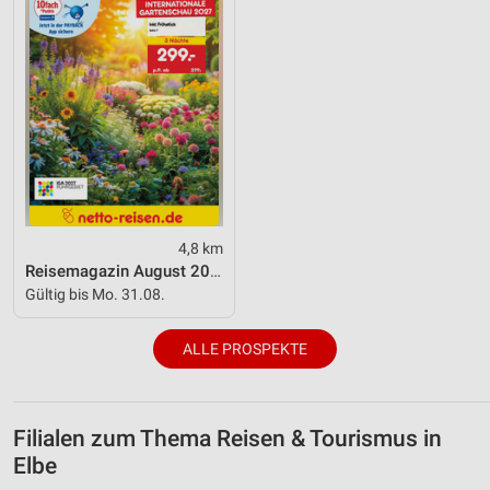
Verwendung genauer Standortdaten
Geräte anhand von aktiv angeforderten
Informationen identifizieren
Nicht-IAB-Verarbeitungszwecke:
Notwendig
Performance
4,8 km
Funktional
Reisemagazin August 2026
Gültig bis Mo. 31.08.
Werbung
ALLE PROSPEKTE
Filialen zum Thema Reisen & Tourismus in
Elbe