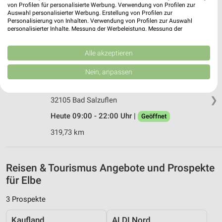
Reisedienst Fuhrmann Rennau
von Profilen für personalisierte Werbung. Verwendung von Profilen zur
Hof Trendel 5
Auswahl personalisierter Werbung. Erstellung von Profilen zur
❯
Personalisierung von Inhalten. Verwendung von Profilen zur Auswahl
38368 Rennau
personalisierter Inhalte. Messung der Werbeleistung. Messung der
Performance von Inhalten. Analyse von Zielgruppen durch Statistiken oder
172,44 km
Kombinationen von Daten aus verschiedenen Quellen. Entwicklung und
Verbesserung der Angebote. Verwendung reduzierter Daten zur Auswahl
Alle akzeptieren
von Inhalten.
VitaSol Therme - Kannewischer Collection Bad
Daten können außerhalb der Europäischen Union weitergegeben und in die
Nein, anpassen
USA gesendet werden.
Salzuflen
Ihre Einwilligung und die cookie Richtlinie gelten ausschließlich für diese
Extersche Str. 42
Website/App.
❯
32105 Bad Salzuflen
Partnerliste anzeigen (1 IAB-Anbieter)
Heute 09:00 - 22:00 Uhr |
Geöffnet
Wir nutzen Ihre Daten für folgende Zwecke:
319,73 km
IAB-Verarbeitungszwecke:
Speichern von oder Zugriff auf Informationen
auf einem Endgerät
Reisen & Tourismus Angebote und Prospekte
Verwendung reduzierter Daten zur Auswahl von
für Elbe
Werbeanzeigen
3 Prospekte
Erstellung von Profilen für personalisierte
Werbung
Kaufland
ALDI Nord