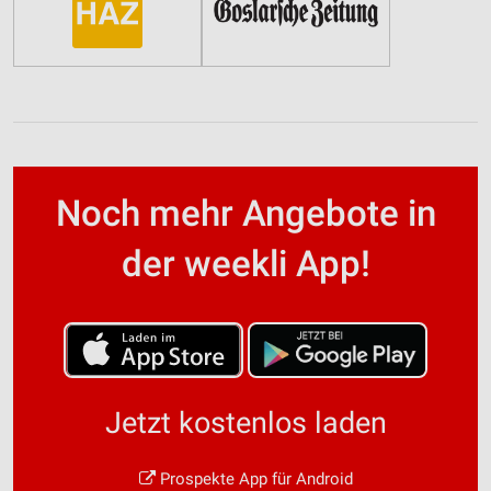
Noch mehr Angebote in
der weekli App!
Jetzt kostenlos laden
Prospekte App für Android