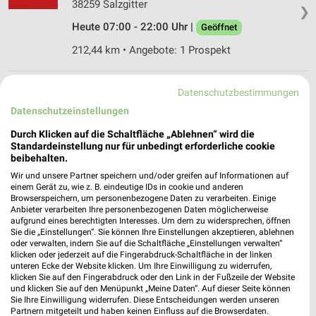
38259 Salzgitter
❯
Heute 07:00 - 22:00 Uhr |
Geöffnet
212,44 km • Angebote: 1 Prospekt
Netto Marken-Discount Salzgitter
Datenschutzbestimmungen
Neißestr. 121
Datenschutzeinstellungen
38226 Salzgitter
❯
Durch Klicken auf die Schaltfläche „Ablehnen“ wird die
Heute 07:00 - 22:00 Uhr |
Standardeinstellung nur für unbedingt erforderliche cookie
Geöffnet
beibehalten.
212,27 km • Angebote: 4 Prospekte
Wir und unsere Partner speichern und/oder greifen auf Informationen auf
einem Gerät zu, wie z. B. eindeutige IDs in cookie und anderen
Browserspeichern, um personenbezogene Daten zu verarbeiten. Einige
ALDI Nord Salzgitter
Anbieter verarbeiten Ihre personenbezogenen Daten möglicherweise
aufgrund eines berechtigten Interesses. Um dem zu widersprechen, öffnen
Hinter dem Salze 11
Sie die „Einstellungen“. Sie können Ihre Einstellungen akzeptieren, ablehnen
38259 Salzgitter
oder verwalten, indem Sie auf die Schaltfläche „Einstellungen verwalten“
❯
klicken oder jederzeit auf die Fingerabdruck-Schaltfläche in der linken
Heute 07:00 - 21:00 Uhr |
Schließt in 52 Min.
unteren Ecke der Website klicken. Um Ihre Einwilligung zu widerrufen,
klicken Sie auf den Fingerabdruck oder den Link in der Fußzeile der Website
212,71 km • Angebote: 4 Prospekte
und klicken Sie auf den Menüpunkt „Meine Daten“. Auf dieser Seite können
Sie Ihre Einwilligung widerrufen. Diese Entscheidungen werden unseren
Partnern mitgeteilt und haben keinen Einfluss auf die Browserdaten.