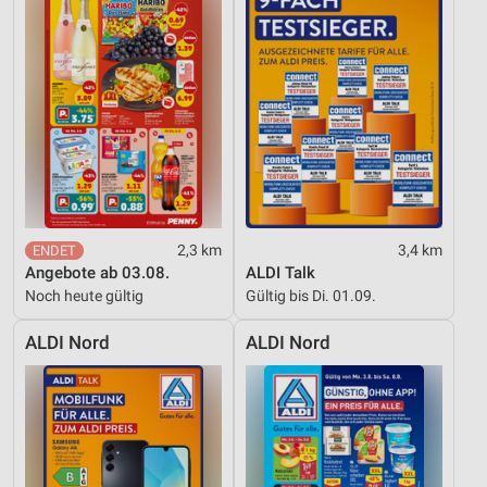
Verwendung reduzierter Daten zur Auswahl von
Inhalten
IAB-Besonderheiten:
Verwendung genauer Standortdaten
Geräte anhand von aktiv angeforderten
Informationen identifizieren
Nicht-IAB-Verarbeitungszwecke:
2,3 km
3,4 km
Notwendig
Angebote ab 03.08.
ALDI Talk
Noch heute gültig
Gültig bis Di. 01.09.
Performance
ALDI Nord
ALDI Nord
Funktional
Werbung