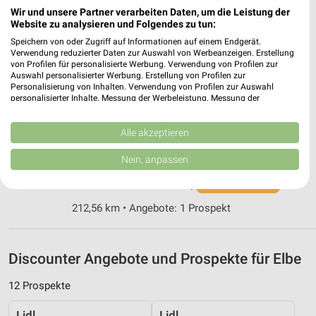
Wir und unsere Partner verarbeiten Daten, um die Leistung der
ALDI Nord Salzgitter
Website zu analysieren und Folgendes zu tun:
Schlosserstr. 1
Speichern von oder Zugriff auf Informationen auf einem Endgerät.
38229 Salzgitter
❯
Verwendung reduzierter Daten zur Auswahl von Werbeanzeigen. Erstellung
von Profilen für personalisierte Werbung. Verwendung von Profilen zur
Heute 07:00 - 20:00 Uhr |
Geschlossen
Auswahl personalisierter Werbung. Erstellung von Profilen zur
Personalisierung von Inhalten. Verwendung von Profilen zur Auswahl
211,46 km • Angebote: 4 Prospekte
personalisierter Inhalte. Messung der Werbeleistung. Messung der
Performance von Inhalten. Analyse von Zielgruppen durch Statistiken oder
Kombinationen von Daten aus verschiedenen Quellen. Entwicklung und
PENNY Salzgitter
Verbesserung der Angebote. Verwendung reduzierter Daten zur Auswahl
Alle akzeptieren
von Inhalten.
Reppnersche Str. 1B
Daten können außerhalb der Europäischen Union weitergegeben und in die
Nein, anpassen
38226 Salzgitter
USA gesendet werden.
❯
Ihre Einwilligung und die cookie Richtlinie gelten ausschließlich für diese
Heute 07:00 - 21:00 Uhr |
Schließt in 52 Min.
Website/App.
212,56 km • Angebote: 1 Prospekt
Partnerliste anzeigen (1 IAB-Anbieter)
Wir nutzen Ihre Daten für folgende Zwecke:
IAB-Verarbeitungszwecke:
Discounter Angebote und Prospekte für Elbe
Speichern von oder Zugriff auf Informationen
auf einem Endgerät
12 Prospekte
Verwendung reduzierter Daten zur Auswahl von
Lidl
Lidl