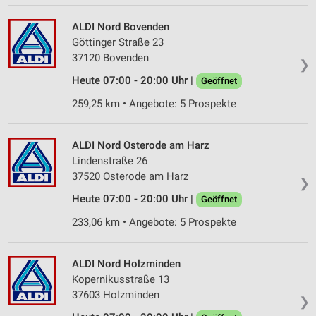
Werbeanzeigen
ALDI Nord Bovenden
Erstellung von Profilen für personalisierte
Göttinger Straße 23
Werbung
37120 Bovenden
❯
Verwendung von Profilen zur Auswahl
Heute 07:00 - 20:00 Uhr |
Geöffnet
personalisierter Werbung
259,25 km • Angebote: 5 Prospekte
Erstellung von Profilen zur Personalisierung
von Inhalten
ALDI Nord Osterode am Harz
Verwendung von Profilen zur Auswahl
Lindenstraße 26
personalisierter Inhalte
37520 Osterode am Harz
❯
Heute 07:00 - 20:00 Uhr |
Messung der Werbeleistung
Geöffnet
233,06 km • Angebote: 5 Prospekte
Messung der Performance von Inhalten
Analyse von Zielgruppen durch Statistiken oder
ALDI Nord Holzminden
Kombinationen von Daten aus verschiedenen
Kopernikusstraße 13
Quellen
37603 Holzminden
❯
Entwicklung und Verbesserung der Angebote