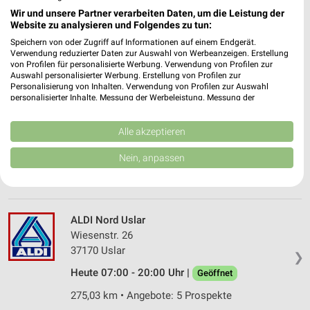
Teichhütter Straße 2a
Wir und unsere Partner verarbeiten Daten, um die Leistung der
37539 Bad Grund
❯
Website zu analysieren und Folgendes zu tun:
Heute 07:00 - 20:00 Uhr |
Geöffnet
Speichern von oder Zugriff auf Informationen auf einem Endgerät.
Verwendung reduzierter Daten zur Auswahl von Werbeanzeigen. Erstellung
233,73 km • Angebote: 5 Prospekte
von Profilen für personalisierte Werbung. Verwendung von Profilen zur
Auswahl personalisierter Werbung. Erstellung von Profilen zur
Personalisierung von Inhalten. Verwendung von Profilen zur Auswahl
personalisierter Inhalte. Messung der Werbeleistung. Messung der
ALDI Nord Seesen
Performance von Inhalten. Analyse von Zielgruppen durch Statistiken oder
Braunschweiger Straße 36
Kombinationen von Daten aus verschiedenen Quellen. Entwicklung und
Verbesserung der Angebote. Verwendung reduzierter Daten zur Auswahl
Alle akzeptieren
38723 Seesen
❯
von Inhalten.
Daten können außerhalb der Europäischen Union weitergegeben und in die
Heute 07:00 - 20:00 Uhr |
Geöffnet
Nein, anpassen
USA gesendet werden.
230,18 km • Angebote: 5 Prospekte
Ihre Einwilligung und die cookie Richtlinie gelten ausschließlich für diese
Website/App.
Partnerliste anzeigen (1 IAB-Anbieter)
ALDI Nord Uslar
Wir nutzen Ihre Daten für folgende Zwecke:
Wiesenstr. 26
IAB-Verarbeitungszwecke:
37170 Uslar
❯
Speichern von oder Zugriff auf Informationen
Heute 07:00 - 20:00 Uhr |
Geöffnet
auf einem Endgerät
275,03 km • Angebote: 5 Prospekte
Verwendung reduzierter Daten zur Auswahl von