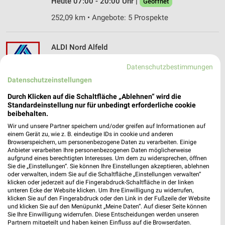
Heute 07:00 - 20:00 Uhr |
Geöffnet
252,09 km • Angebote: 5 Prospekte
ALDI Nord Alfeld
August-Wegener-Straße 13
Datenschutzbestimmungen
31061 Alfeld
❯
Datenschutzeinstellungen
Heute 07:00 - 20:00 Uhr |
Geöffnet
Durch Klicken auf die Schaltfläche „Ablehnen“ wird die
249,24 km • Angebote: 5 Prospekte
Standardeinstellung nur für unbedingt erforderliche cookie
beibehalten.
Wir und unsere Partner speichern und/oder greifen auf Informationen auf
ALDI Nord Katlenburg
einem Gerät zu, wie z. B. eindeutige IDs in cookie und anderen
Albrechtshäuser Weg 1
Browserspeichern, um personenbezogene Daten zu verarbeiten. Einige
Anbieter verarbeiten Ihre personenbezogenen Daten möglicherweise
37191 Katlenburg
❯
aufgrund eines berechtigten Interesses. Um dem zu widersprechen, öffnen
Sie die „Einstellungen“. Sie können Ihre Einstellungen akzeptieren, ablehnen
Heute 08:00 - 20:00 Uhr |
Geöffnet
oder verwalten, indem Sie auf die Schaltfläche „Einstellungen verwalten“
klicken oder jederzeit auf die Fingerabdruck-Schaltfläche in der linken
243,64 km • Angebote: 5 Prospekte
unteren Ecke der Website klicken. Um Ihre Einwilligung zu widerrufen,
klicken Sie auf den Fingerabdruck oder den Link in der Fußzeile der Website
und klicken Sie auf den Menüpunkt „Meine Daten“. Auf dieser Seite können
Sie Ihre Einwilligung widerrufen. Diese Entscheidungen werden unseren
ALDI Nord Bad Grund
Partnern mitgeteilt und haben keinen Einfluss auf die Browserdaten.