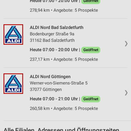
Heute 07:00 - 20:00 Uhr |
Geöffnet
Verwendung reduzierter Daten zur Auswahl von
278,94 km • Angebote: 5 Prospekte
Inhalten
IAB-Besonderheiten:
ALDI Nord Bad Salzdetfurth
Verwendung genauer Standortdaten
Bodenburger Straße 9a
31162 Bad Salzdetfurth
❯
Geräte anhand von aktiv angeforderten
Heute 07:00 - 20:00 Uhr |
Informationen identifizieren
Geöffnet
237,17 km • Angebote: 5 Prospekte
Nicht-IAB-Verarbeitungszwecke:
Notwendig
ALDI Nord Göttingen
Performance
Werner-von-Siemens-Straße 5
37077 Göttingen
❯
Funktional
Heute 07:00 - 21:00 Uhr |
Geöffnet
Werbung
260,58 km • Angebote: 5 Prospekte
Alle Filialen, Adressen und Öffnungszeiten