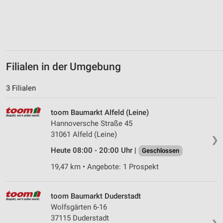
Verwendung von Profilen zur Auswahl
personalisierter Inhalte
Messung der Werbeleistung
Messung der Performance von Inhalten
Filialen in der Umgebung
Analyse von Zielgruppen durch Statistiken oder
3 Filialen
Kombinationen von Daten aus verschiedenen
Quellen
toom Baumarkt Alfeld (Leine)
Entwicklung und Verbesserung der Angebote
Hannoversche Straße 45
31061 Alfeld (Leine)
❯
Verwendung reduzierter Daten zur Auswahl von
Heute 08:00 - 20:00 Uhr |
Inhalten
Geschlossen
19,47 km • Angebote: 1 Prospekt
IAB-Besonderheiten:
Verwendung genauer Standortdaten
toom Baumarkt Duderstadt
Geräte anhand von aktiv angeforderten
Wolfsgärten 6-16
Informationen identifizieren
37115 Duderstadt