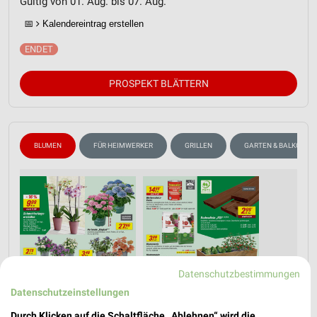
Gültig von 01. Aug. bis 07. Aug.
📅
Kalendereintrag erstellen
PROSPEKT BLÄTTERN
BLUMEN
FÜR HEIMWERKER
GRILLEN
GARTEN & BALKON
Datenschutzbestimmungen
Datenschutzeinstellungen
Durch Klicken auf die Schaltfläche „Ablehnen“ wird die