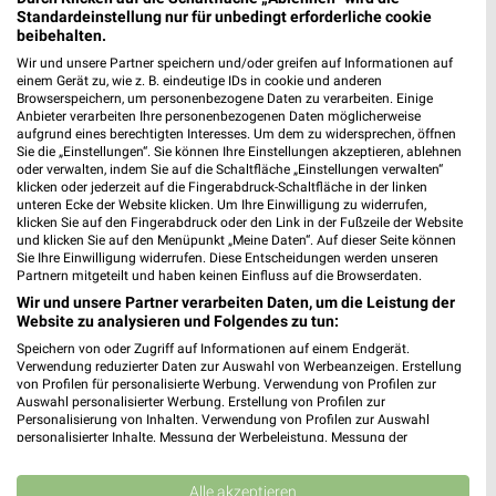
Standardeinstellung nur für unbedingt erforderliche cookie
beibehalten.
Wir und unsere Partner speichern und/oder greifen auf Informationen auf
einem Gerät zu, wie z. B. eindeutige IDs in cookie und anderen
Browserspeichern, um personenbezogene Daten zu verarbeiten. Einige
Anbieter verarbeiten Ihre personenbezogenen Daten möglicherweise
Jetzt alle "Blumen" Themen entdecken!
aufgrund eines berechtigten Interesses. Um dem zu widersprechen, öffnen
Sie die „Einstellungen“. Sie können Ihre Einstellungen akzeptieren, ablehnen
oder verwalten, indem Sie auf die Schaltfläche „Einstellungen verwalten“
klicken oder jederzeit auf die Fingerabdruck-Schaltfläche in der linken
unteren Ecke der Website klicken. Um Ihre Einwilligung zu widerrufen,
klicken Sie auf den Fingerabdruck oder den Link in der Fußzeile der Website
MEHR PROSPEKTE
und klicken Sie auf den Menüpunkt „Meine Daten“. Auf dieser Seite können
Sie Ihre Einwilligung widerrufen. Diese Entscheidungen werden unseren
Partnern mitgeteilt und haben keinen Einfluss auf die Browserdaten.
Wir und unsere Partner verarbeiten Daten, um die Leistung der
Website zu analysieren und Folgendes zu tun:
Speichern von oder Zugriff auf Informationen auf einem Endgerät.
Verwendung reduzierter Daten zur Auswahl von Werbeanzeigen. Erstellung
weekli - Prospekte & Angebote App
von Profilen für personalisierte Werbung. Verwendung von Profilen zur
Auswahl personalisierter Werbung. Erstellung von Profilen zur
Personalisierung von Inhalten. Verwendung von Profilen zur Auswahl
Alle toom Baumarkt Angebote immer griffbereit – mit der
personalisierter Inhalte. Messung der Werbeleistung. Messung der
kostenlosen weekli App für iOS & Android.
Performance von Inhalten. Analyse von Zielgruppen durch Statistiken oder
Kombinationen von Daten aus verschiedenen Quellen. Entwicklung und
✔
Standortgenaue Angebote
Verbesserung der Angebote. Verwendung reduzierter Daten zur Auswahl
Alle akzeptieren