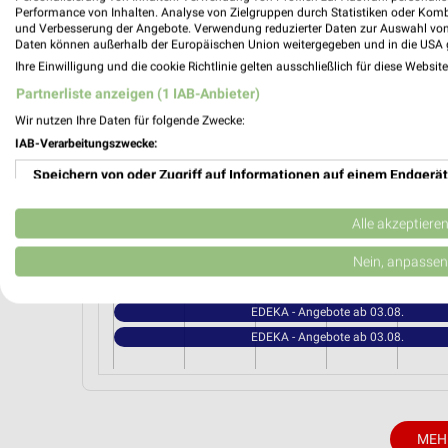
Schmutzler Ehrenfriedersdorf
Performance von Inhalten. Analyse von Zielgruppen durch Statistiken oder Kom
und Verbesserung der Angebote. Verwendung reduzierter Daten zur Auswahl von
Am Markt 3
Daten können außerhalb der Europäischen Union weitergegeben und in die USA 
09427 Ehrenfriedersdorf
Ihre Einwilligung und die cookie Richtlinie gelten ausschließlich für diese Websit
Heute 07:00 - 20:00 Uhr |
Schließt in 22 M
Partnerliste anzeigen (1 IAB-Anbieter)
Wir nutzen Ihre Daten für folgende Zwecke:
210,55 km • Angebote: 2 Prospekte
IAB-Verarbeitungszwecke:
Speichern von oder Zugriff auf Informationen auf einem Endgerät
Angebote-Kalender für EDEKA in Ehr
Verwendung reduzierter Daten zur Auswahl von Werbeanzeigen
Alle akzeptiere
Erstellung von Profilen für personalisierte Werbung
Aug.
Nein, anpassen
03
Mo
04
Di
05
Mi
06
Do
07
F
Verwendung von Profilen zur Auswahl personalisierter Werbung
EDEKA - Angebote ab 03.08.
EDEKA - Angebote ab 03.08.
Erstellung von Profilen zur Personalisierung von Inhalten
Verwendung von Profilen zur Auswahl personalisierter Inhalte
Messung der Werbeleistung
MEH