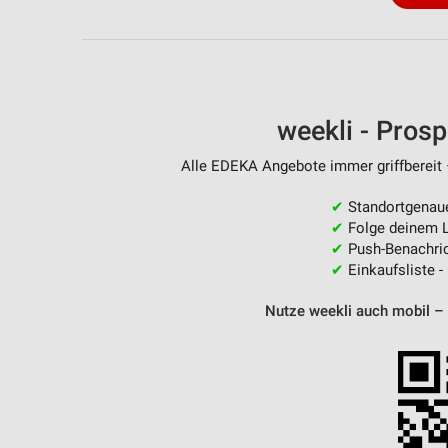
Messung der Performance von Inhalten
Analyse von Zielgruppen durch Statistiken oder Kombinationen 
Quellen
Entwicklung und Verbesserung der Angebote
weekli - Pros
Verwendung reduzierter Daten zur Auswahl von Inhalten
Alle EDEKA Angebote immer griffbereit 
IAB-Besonderheiten:
✔
Standortgenau
Verwendung genauer Standortdaten
✔
Folge deinem L
✔
Push-Benachric
Geräte anhand von aktiv angeforderten Informationen identifizie
✔
Einkaufsliste -
Nicht-IAB-Verarbeitungszwecke:
Nutze weekli auch mobil –
Notwendig
Performance
Funktional
Werbung