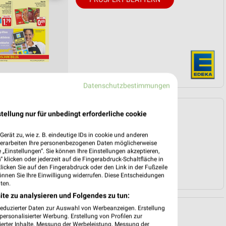
Datenschutzbestimmungen
Angebote Seite 3
tellung nur für unbedingt erforderliche cookie
erät zu, wie z. B. eindeutige IDs in cookie und anderen
verarbeiten Ihre personenbezogenen Daten möglicherweise
„Einstellungen“. Sie können Ihre Einstellungen akzeptieren,
 klicken oder jederzeit auf die Fingerabdruck-Schaltfläche in
klicken Sie auf den Fingerabdruck oder den Link in der Fußzeile
önnen Sie Ihre Einwilligung widerrufen. Diese Entscheidungen
ten.
ite zu analysieren und Folgendes zu tun:
reduzierter Daten zur Auswahl von Werbeanzeigen. Erstellung
ersonalisierter Werbung. Erstellung von Profilen zur
ierter Inhalte. Messung der Werbeleistung. Messung der