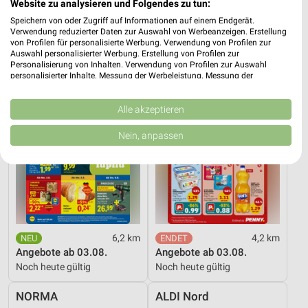
Website zu analysieren und Folgendes zu tun:
16 Prospekte
Speichern von oder Zugriff auf Informationen auf einem Endgerät.
Verwendung reduzierter Daten zur Auswahl von Werbeanzeigen. Erstellung
Lidl
PENNY
von Profilen für personalisierte Werbung. Verwendung von Profilen zur
Auswahl personalisierter Werbung. Erstellung von Profilen zur
Personalisierung von Inhalten. Verwendung von Profilen zur Auswahl
personalisierter Inhalte. Messung der Werbeleistung. Messung der
Performance von Inhalten. Analyse von Zielgruppen durch Statistiken oder
Kombinationen von Daten aus verschiedenen Quellen. Entwicklung und
Verbesserung der Angebote. Verwendung reduzierter Daten zur Auswahl
Alle akzeptieren
von Inhalten.
Daten können außerhalb der Europäischen Union weitergegeben und in die
Nein, anpassen
USA gesendet werden.
Ihre Einwilligung und die cookie Richtlinie gelten ausschließlich für diese
Website/App.
Partnerliste anzeigen (1 IAB-Anbieter)
Wir nutzen Ihre Daten für folgende Zwecke:
IAB-Verarbeitungszwecke:
6,2 km
4,2 km
Speichern von oder Zugriff auf Informationen
Angebote ab 03.08.
Angebote ab 03.08.
auf einem Endgerät
Noch heute gültig
Noch heute gültig
Verwendung reduzierter Daten zur Auswahl von
Werbeanzeigen
NORMA
ALDI Nord