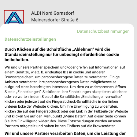
ALDI Nord Gornsdorf
Meinersdorfer Straße 6
09390 Gornsdorf
❯
Datenschutzbestimmungen
Heute 07:00 - 20:00 Uhr |
Geschlossen
Datenschutzeinstellungen
203,55 km • Angebote: 4 Prospekte
Durch Klicken auf die Schaltfläche „Ablehnen“ wird die
Standardeinstellung nur für unbedingt erforderliche cookie
beibehalten.
Thomas Philipps Elterlein
Wir und unsere Partner speichern und/oder greifen auf Informationen auf
Gewerbegebiet Jägersruh 2
einem Gerät zu, wie z. B. eindeutige IDs in cookie und anderen
Browserspeichern, um personenbezogene Daten zu verarbeiten. Einige
09481 Elterlein
❯
Anbieter verarbeiten Ihre personenbezogenen Daten möglicherweise
aufgrund eines berechtigten Interesses. Um dem zu widersprechen, öffnen
Heute 09:00 - 16:00 Uhr |
Geschlossen
Sie die „Einstellungen“. Sie können Ihre Einstellungen akzeptieren, ablehnen
oder verwalten, indem Sie auf die Schaltfläche „Einstellungen verwalten“
219,98 km • Angebote: 1 Prospekt
klicken oder jederzeit auf die Fingerabdruck-Schaltfläche in der linken
unteren Ecke der Website klicken. Um Ihre Einwilligung zu widerrufen,
klicken Sie auf den Fingerabdruck oder den Link in der Fußzeile der Website
und klicken Sie auf den Menüpunkt „Meine Daten“. Auf dieser Seite können
Discounter Angebote und Prospekte für
Sie Ihre Einwilligung widerrufen. Diese Entscheidungen werden unseren
Ehrenfriedersdorf
Partnern mitgeteilt und haben keinen Einfluss auf die Browserdaten.
Wir und unsere Partner verarbeiten Daten, um die Leistung der