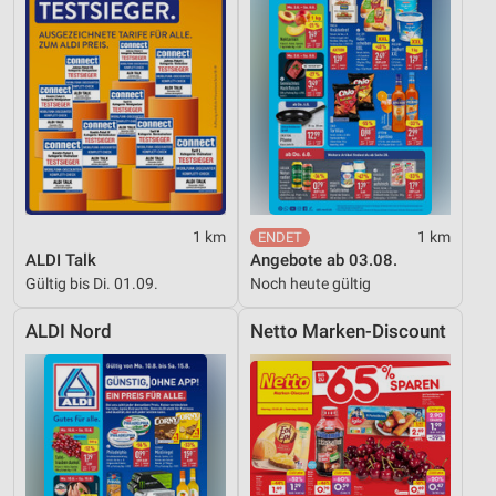
Verwendung reduzierter Daten zur Auswahl von
Inhalten
IAB-Besonderheiten:
Verwendung genauer Standortdaten
Geräte anhand von aktiv angeforderten
Informationen identifizieren
Nicht-IAB-Verarbeitungszwecke:
Notwendig
1 km
1 km
ALDI Talk
Angebote ab 03.08.
Performance
Gültig bis Di. 01.09.
Noch heute gültig
Funktional
ALDI Nord
Netto Marken-Discount
Werbung