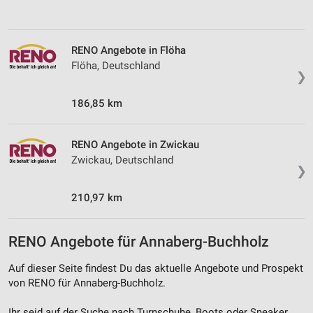
Verwendung reduzierter Daten zur Auswahl von
Werbeanzeigen
Erstellung von Profilen für personalisierte
RENO Angebote in Flöha
Werbung
Flöha, Deutschland
❯
Verwendung von Profilen zur Auswahl
personalisierter Werbung
186,85 km
Erstellung von Profilen zur Personalisierung
von Inhalten
RENO Angebote in Zwickau
Zwickau, Deutschland
Verwendung von Profilen zur Auswahl
❯
personalisierter Inhalte
210,97 km
Messung der Werbeleistung
Messung der Performance von Inhalten
RENO Angebote für Annaberg-Buchholz
Analyse von Zielgruppen durch Statistiken oder
Auf dieser Seite findest Du das aktuelle Angebote und Prospekt
Kombinationen von Daten aus verschiedenen
von RENO für Annaberg-Buchholz.
Quellen
Ihr seid auf der Suche nach Turnschuhe, Boots oder Sneaker,