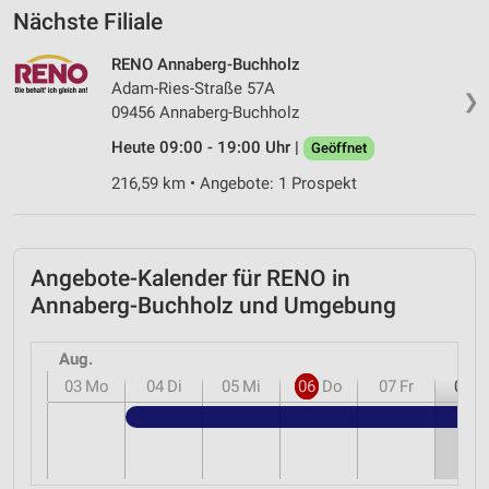
Nächste Filiale
RENO Annaberg-Buchholz
Adam-Ries-Straße 57A
❯
09456 Annaberg-Buchholz
Heute 09:00 - 19:00 Uhr |
Geöffnet
216,59 km • Angebote: 1 Prospekt
Angebote-Kalender für RENO in
Annaberg-Buchholz und Umgebung
Aug.
03
Mo
04
Di
05
Mi
06
Do
07
Fr
08
S