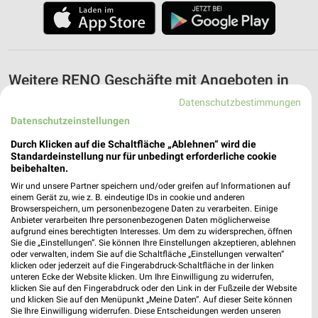
Weitere RENO Geschäfte mit Angeboten in
und um Annaberg-Buchholz
Datenschutzbestimmungen
Datenschutzeinstellungen
5 Geschäfte und Orte
Durch Klicken auf die Schaltfläche „Ablehnen“ wird die
Standardeinstellung nur für unbedingt erforderliche cookie
RENO Angebote in Olbernhau
beibehalten.
Olbernhau, Deutschland
Wir und unsere Partner speichern und/oder greifen auf Informationen auf
❯
einem Gerät zu, wie z. B. eindeutige IDs in cookie und anderen
Browserspeichern, um personenbezogene Daten zu verarbeiten. Einige
207,25 km
Anbieter verarbeiten Ihre personenbezogenen Daten möglicherweise
aufgrund eines berechtigten Interesses. Um dem zu widersprechen, öffnen
Sie die „Einstellungen“. Sie können Ihre Einstellungen akzeptieren, ablehnen
oder verwalten, indem Sie auf die Schaltfläche „Einstellungen verwalten“
RENO Angebote in Chemnitz
klicken oder jederzeit auf die Fingerabdruck-Schaltfläche in der linken
Chemnitz, Deutschland
unteren Ecke der Website klicken. Um Ihre Einwilligung zu widerrufen,
❯
klicken Sie auf den Fingerabdruck oder den Link in der Fußzeile der Website
und klicken Sie auf den Menüpunkt „Meine Daten“. Auf dieser Seite können
Sie Ihre Einwilligung widerrufen. Diese Entscheidungen werden unseren
194,52 km