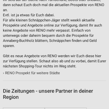
Entwicklung und Verbesserung der Angebote
dann schaut Euch doch mal die aktuellen Prospekte von RENO
an.
Verwendung reduzierter Daten zur Auswahl von
Inhalten
Evtl. ist ja etwas für Euch dabei.
Für alle kleinen Schnäppchen-Jäger stellt weekli aktuelle
IAB-Besonderheiten:
Prospekte und Angebote online zur Verfügung, damit Ihr auch
Verwendung genauer Standortdaten
keine Angebote von RENO mehr verpasst. Einfach von
unterwegs oder daheim bequem durch die Prospekte für
Geräte anhand von aktiv angeforderten
Annaberg-Buchholz blättern, Schnäppchen finden und Geld
Informationen identifizieren
sparen.
Nicht-IAB-Verarbeitungszwecke:
Gibt es neue Angebote von RENO werden wir Euch diese hier
Notwendig
zur Verfügung stellen. Schaut also ab und zu vorbei, damit Eurer
nächsten Shopping-Tour nichts im Weg steht.
Performance
›
RENO Prospekt für weitere Städte
Funktional
Werbung
Die Zeitungen - unsere Partner in deiner
Region