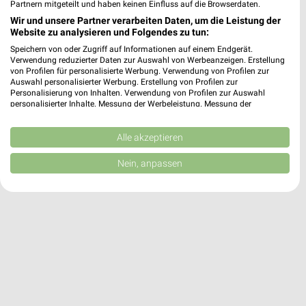
Partnern mitgeteilt und haben keinen Einfluss auf die Browserdaten.
Wir und unsere Partner verarbeiten Daten, um die Leistung der
Website zu analysieren und Folgendes zu tun:
RENO Angebote in Schneeberg
Speichern von oder Zugriff auf Informationen auf einem Endgerät.
Schneeberg, Deutschland
❯
Verwendung reduzierter Daten zur Auswahl von Werbeanzeigen. Erstellung
von Profilen für personalisierte Werbung. Verwendung von Profilen zur
Auswahl personalisierter Werbung. Erstellung von Profilen zur
220,16 km
Personalisierung von Inhalten. Verwendung von Profilen zur Auswahl
personalisierter Inhalte. Messung der Werbeleistung. Messung der
Performance von Inhalten. Analyse von Zielgruppen durch Statistiken oder
Kombinationen von Daten aus verschiedenen Quellen. Entwicklung und
Verbesserung der Angebote. Verwendung reduzierter Daten zur Auswahl
Alle akzeptieren
von Inhalten.
Daten können außerhalb der Europäischen Union weitergegeben und in die
Nein, anpassen
USA gesendet werden.
Ihre Einwilligung und die cookie Richtlinie gelten ausschließlich für diese
Website/App.
Partnerliste anzeigen (1 IAB-Anbieter)
Wir nutzen Ihre Daten für folgende Zwecke:
IAB-Verarbeitungszwecke:
Speichern von oder Zugriff auf Informationen
auf einem Endgerät