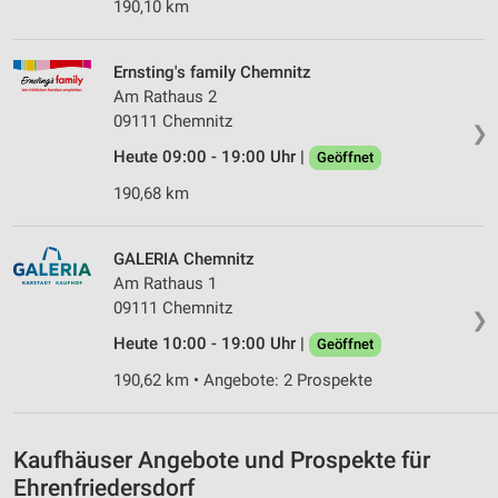
IAB-Verarbeitungszwecke:
190,10 km
Speichern von oder Zugriff auf Informationen
auf einem Endgerät
Ernsting's family Chemnitz
Am Rathaus 2
Verwendung reduzierter Daten zur Auswahl von
09111 Chemnitz
Werbeanzeigen
❯
Heute 09:00 - 19:00 Uhr |
Geöffnet
Erstellung von Profilen für personalisierte
Werbung
190,68 km
Verwendung von Profilen zur Auswahl
personalisierter Werbung
GALERIA Chemnitz
Am Rathaus 1
Erstellung von Profilen zur Personalisierung
09111 Chemnitz
von Inhalten
❯
Heute 10:00 - 19:00 Uhr |
Geöffnet
Verwendung von Profilen zur Auswahl
personalisierter Inhalte
190,62 km • Angebote: 2 Prospekte
Messung der Werbeleistung
Kaufhäuser Angebote und Prospekte für
Messung der Performance von Inhalten
Ehrenfriedersdorf