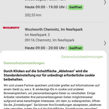
❯
Heute 09:00 - 19:00 Uhr |
Geöffnet
202,53 km
Woolworth Chemnitz, Im Neefepark
Im Neefepark 3
09116 Chemnitz, Im Neefepark
❯
Heute 09:00 - 20:00 Uhr |
Geöffnet
194,38 km
Datenschutzbestimmungen
Datenschutzeinstellungen
Ernsting's family Chemnitz
Durch Klicken auf die Schaltfläche „Ablehnen“ wird die
Standardeinstellung nur für unbedingt erforderliche cookie
Im Neefepark 3
beibehalten.
09116 Chemnitz
❯
Wir und unsere Partner speichern und/oder greifen auf Informationen auf
Heute 09:00 - 20:00 Uhr |
Geöffnet
einem Gerät zu, wie z. B. eindeutige IDs in cookie und anderen
Browserspeichern, um personenbezogene Daten zu verarbeiten. Einige
194,38 km
Anbieter verarbeiten Ihre personenbezogenen Daten möglicherweise
aufgrund eines berechtigten Interesses. Um dem zu widersprechen, öffnen
Sie die „Einstellungen“. Sie können Ihre Einstellungen akzeptieren, ablehnen
oder verwalten, indem Sie auf die Schaltfläche „Einstellungen verwalten“