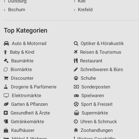
›
Duisburg
›
Kiel
›
Bochum
›
Krefeld
Top Kategorien
Auto & Motorrad
Optiker & Hörakustik
Baby & Kind
Reisen & Tourismus
Baumärkte
Restaurant
Biomärkte
Schreibwaren & Büro
Discounter
Schuhe
Drogerie & Parfümerie
Sonderposten
Elektromärkte
Spielwaren
Garten & Pflanzen
Sport & Freizeit
Gesundheit & Ärzte
Supermärkte
Getränkemärkte
Uhren & Schmuck
Kaufhäuser
Zoohandlungen
Möbel & Wohnen
Weitere Geschäfte