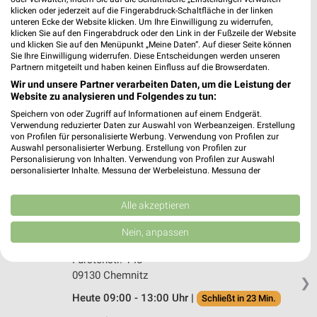
Ernsting's family Aue
klicken oder jederzeit auf die Fingerabdruck-Schaltfläche in der linken
Altmarkt 5
unteren Ecke der Website klicken. Um Ihre Einwilligung zu widerrufen,
klicken Sie auf den Fingerabdruck oder den Link in der Fußzeile der Website
08280 Aue
❯
und klicken Sie auf den Menüpunkt „Meine Daten“. Auf dieser Seite können
Sie Ihre Einwilligung widerrufen. Diese Entscheidungen werden unseren
Heute 09:00 - 13:00 Uhr |
Schließt in 23 Min.
Partnern mitgeteilt und haben keinen Einfluss auf die Browserdaten.
220,41 km
Wir und unsere Partner verarbeiten Daten, um die Leistung der
Website zu analysieren und Folgendes zu tun:
Speichern von oder Zugriff auf Informationen auf einem Endgerät.
Tchibo Partner Aue
Verwendung reduzierter Daten zur Auswahl von Werbeanzeigen. Erstellung
von Profilen für personalisierte Werbung. Verwendung von Profilen zur
Postplatz 2 A
Auswahl personalisierter Werbung. Erstellung von Profilen zur
08280 Aue
Personalisierung von Inhalten. Verwendung von Profilen zur Auswahl
❯
personalisierter Inhalte. Messung der Werbeleistung. Messung der
Heute 09:00 - 12:00 Uhr |
Geschlossen
Performance von Inhalten. Analyse von Zielgruppen durch Statistiken oder
Kombinationen von Daten aus verschiedenen Quellen. Entwicklung und
220,31 km • Angebote: 5 Prospekte
Verbesserung der Angebote. Verwendung reduzierter Daten zur Auswahl
Alle akzeptieren
von Inhalten.
Daten können außerhalb der Europäischen Union weitergegeben und in die
Nein, anpassen
USA gesendet werden.
Ernsting's family Chemnitz
Ihre Einwilligung und die cookie Richtlinie gelten ausschließlich für diese
Fürstenstr. 148
Website/App.
09130 Chemnitz
❯
Partnerliste anzeigen (1 IAB-Anbieter)
Heute 09:00 - 13:00 Uhr |
Schließt in 23 Min.
Wir nutzen Ihre Daten für folgende Zwecke: