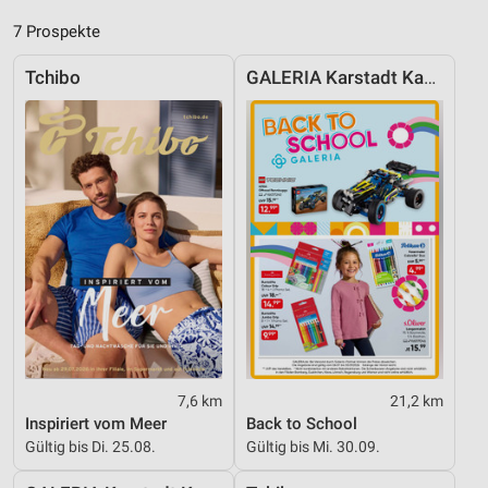
Analyse von Zielgruppen durch Statistiken oder
7 Prospekte
Kombinationen von Daten aus verschiedenen
Quellen
Tchibo
GALERIA Karstadt Kaufhof
Entwicklung und Verbesserung der Angebote
Verwendung reduzierter Daten zur Auswahl von
Inhalten
IAB-Besonderheiten:
Verwendung genauer Standortdaten
Geräte anhand von aktiv angeforderten
Informationen identifizieren
Nicht-IAB-Verarbeitungszwecke:
Notwendig
7,6 km
21,2 km
Performance
Inspiriert vom Meer
Back to School
Gültig bis Di. 25.08.
Gültig bis Mi. 30.09.
Funktional