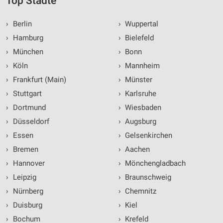
Top Städte
›
Berlin
›
Wuppertal
›
Hamburg
›
Bielefeld
›
München
›
Bonn
›
Köln
›
Mannheim
›
Frankfurt (Main)
›
Münster
›
Stuttgart
›
Karlsruhe
›
Dortmund
›
Wiesbaden
›
Düsseldorf
›
Augsburg
›
Essen
›
Gelsenkirchen
›
Bremen
›
Aachen
›
Hannover
›
Mönchengladbach
›
Leipzig
›
Braunschweig
›
Nürnberg
›
Chemnitz
›
Duisburg
›
Kiel
›
Bochum
›
Krefeld