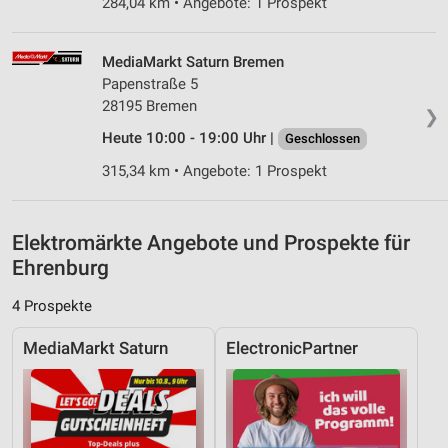
284,04 km • Angebote: 1 Prospekt
Messung der Performance von Inhalten
MediaMarkt Saturn Bremen
Analyse von Zielgruppen durch Statistiken oder
Papenstraße 5
Kombinationen von Daten aus verschiedenen
28195 Bremen
Quellen
❯
Heute 10:00 - 19:00 Uhr |
Geschlossen
Entwicklung und Verbesserung der Angebote
315,34 km • Angebote: 1 Prospekt
Verwendung reduzierter Daten zur Auswahl von
Inhalten
Elektromärkte Angebote und Prospekte für
IAB-Besonderheiten:
Ehrenburg
Verwendung genauer Standortdaten
4 Prospekte
Geräte anhand von aktiv angeforderten
Informationen identifizieren
MediaMarkt Saturn
ElectronicPartner
Nicht-IAB-Verarbeitungszwecke:
Notwendig
Performance