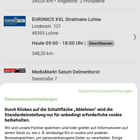
345,05 km • Angebote: 2 Prospekte
EURONICS XXL Stratmann Lohne
Lindenstr. 121
49393 Lohne
❯
Heute 09:00 - 18:00 Uhr |
Geschlossen
348,20 km
MediaMarkt Saturn Delmenhorst
Seestraße 7
27755 Delmenhorst
❯
Datenschutzbestimmungen
Heute 10:00 - 19:00 Uhr |
Geschlossen
Datenschutzeinstellungen
323,92 km • Angebote: 1 Prospekt
Durch Klicken auf die Schaltfläche „Ablehnen“ wird die
Standardeinstellung nur für unbedingt erforderliche cookie
beibehalten.
EP:Holzenkamp Lohne
Wir und unsere Partner speichern und/oder greifen auf Informationen auf
Keetstraße 40
einem Gerät zu, wie z. B. eindeutige IDs in cookie und anderen
49393 Lohne
Browserspeichern, um personenbezogene Daten zu verarbeiten. Einige