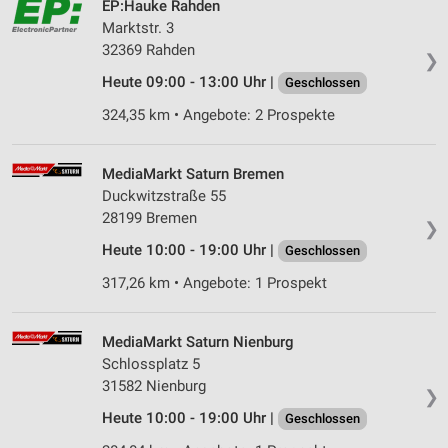
EP:Hauke Rahden
Partnerliste anzeigen (1 IAB-Anbieter)
Marktstr. 3
Wir nutzen Ihre Daten für folgende Zwecke:
32369 Rahden
❯
IAB-Verarbeitungszwecke:
Heute 09:00 - 13:00 Uhr |
Geschlossen
Speichern von oder Zugriff auf Informationen
auf einem Endgerät
324,35 km • Angebote: 2 Prospekte
Verwendung reduzierter Daten zur Auswahl von
Werbeanzeigen
MediaMarkt Saturn Bremen
Duckwitzstraße 55
Erstellung von Profilen für personalisierte
28199 Bremen
Werbung
❯
Heute 10:00 - 19:00 Uhr |
Geschlossen
Verwendung von Profilen zur Auswahl
317,26 km • Angebote: 1 Prospekt
personalisierter Werbung
Erstellung von Profilen zur Personalisierung
von Inhalten
MediaMarkt Saturn Nienburg
Schlossplatz 5
Verwendung von Profilen zur Auswahl
31582 Nienburg
❯
personalisierter Inhalte
Heute 10:00 - 19:00 Uhr |
Geschlossen
Messung der Werbeleistung