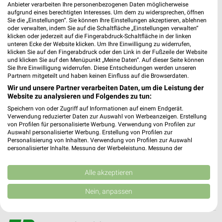
❯
Anbieter verarbeiten Ihre personenbezogenen Daten möglicherweise
Heute 09:00 - 13:00 Uhr |
aufgrund eines berechtigten Interesses. Um dem zu widersprechen, öffnen
Geschlossen
Sie die „Einstellungen“. Sie können Ihre Einstellungen akzeptieren, ablehnen
oder verwalten, indem Sie auf die Schaltfläche „Einstellungen verwalten“
349,79 km • Angebote: 2 Prospekte
klicken oder jederzeit auf die Fingerabdruck-Schaltfläche in der linken
unteren Ecke der Website klicken. Um Ihre Einwilligung zu widerrufen,
klicken Sie auf den Fingerabdruck oder den Link in der Fußzeile der Website
MediaMarkt Saturn Bremen-Habenhausen
und klicken Sie auf den Menüpunkt „Meine Daten“. Auf dieser Seite können
Sie Ihre Einwilligung widerrufen. Diese Entscheidungen werden unseren
Steinsetzerstraße 13
Partnern mitgeteilt und haben keinen Einfluss auf die Browserdaten.
28279 Bremen-Habenhausen
❯
Wir und unsere Partner verarbeiten Daten, um die Leistung der
Heute 10:00 - 19:00 Uhr |
Website zu analysieren und Folgendes zu tun:
Geschlossen
Speichern von oder Zugriff auf Informationen auf einem Endgerät.
311,94 km • Angebote: 1 Prospekt
Verwendung reduzierter Daten zur Auswahl von Werbeanzeigen. Erstellung
von Profilen für personalisierte Werbung. Verwendung von Profilen zur
Auswahl personalisierter Werbung. Erstellung von Profilen zur
Personalisierung von Inhalten. Verwendung von Profilen zur Auswahl
expert Nienburg
personalisierter Inhalte. Messung der Werbeleistung. Messung der
Oyler Str. 8
Performance von Inhalten. Analyse von Zielgruppen durch Statistiken oder
31582 Nienburg
Kombinationen von Daten aus verschiedenen Quellen. Entwicklung und
❯
Verbesserung der Angebote. Verwendung reduzierter Daten zur Auswahl
Alle akzeptieren
Heute 09:00 - 18:00 Uhr |
Geschlossen
von Inhalten.
Daten können außerhalb der Europäischen Union weitergegeben und in die
Nein, anpassen
284,39 km • Angebote: 1 Prospekt
USA gesendet werden.
Ihre Einwilligung und die cookie Richtlinie gelten ausschließlich für diese
Website/App.