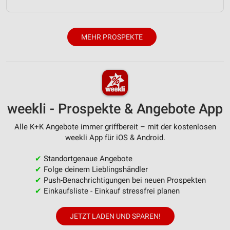
Erstellung von Profilen für personalisierte
Werbung
Verwendung von Profilen zur Auswahl
MEHR PROSPEKTE
personalisierter Werbung
Erstellung von Profilen zur Personalisierung
von Inhalten
Verwendung von Profilen zur Auswahl
personalisierter Inhalte
weekli - Prospekte & Angebote App
Messung der Werbeleistung
Alle K+K Angebote immer griffbereit – mit der kostenlosen
weekli App für iOS & Android.
Messung der Performance von Inhalten
✔
Standortgenaue Angebote
Analyse von Zielgruppen durch Statistiken oder
✔
Folge deinem Lieblingshändler
Kombinationen von Daten aus verschiedenen
✔
Push-Benachrichtigungen bei neuen Prospekten
Quellen
✔
Einkaufsliste - Einkauf stressfrei planen
Entwicklung und Verbesserung der Angebote
JETZT LADEN UND SPAREN!
Verwendung reduzierter Daten zur Auswahl von