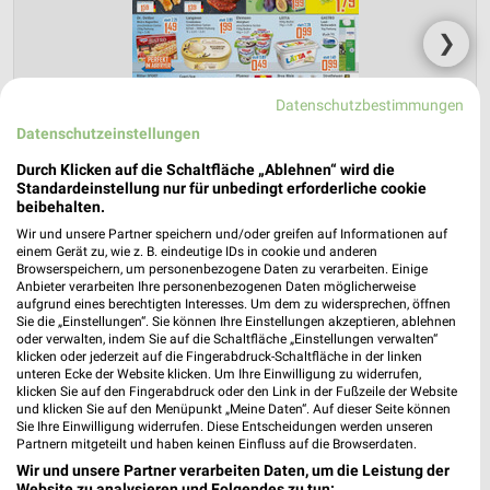
❯
Datenschutzbestimmungen
Datenschutzeinstellungen
Durch Klicken auf die Schaltfläche „Ablehnen“ wird die
Standardeinstellung nur für unbedingt erforderliche cookie
beibehalten.
Wir und unsere Partner speichern und/oder greifen auf Informationen auf
einem Gerät zu, wie z. B. eindeutige IDs in cookie und anderen
Browserspeichern, um personenbezogene Daten zu verarbeiten. Einige
K+K Prospekt für Twistringen ab Mo. den
Anbieter verarbeiten Ihre personenbezogenen Daten möglicherweise
10.08.
aufgrund eines berechtigten Interesses. Um dem zu widersprechen, öffnen
Sie die „Einstellungen“. Sie können Ihre Einstellungen akzeptieren, ablehnen
oder verwalten, indem Sie auf die Schaltfläche „Einstellungen verwalten“
Gültig von 10. Aug. bis 15. Aug.
klicken oder jederzeit auf die Fingerabdruck-Schaltfläche in der linken
unteren Ecke der Website klicken. Um Ihre Einwilligung zu widerrufen,
📅
Kalendereintrag erstellen
klicken Sie auf den Fingerabdruck oder den Link in der Fußzeile der Website
und klicken Sie auf den Menüpunkt „Meine Daten“. Auf dieser Seite können
Sie Ihre Einwilligung widerrufen. Diese Entscheidungen werden unseren
Partnern mitgeteilt und haben keinen Einfluss auf die Browserdaten.
Wir und unsere Partner verarbeiten Daten, um die Leistung der
PROSPEKT BLÄTTERN
Website zu analysieren und Folgendes zu tun: