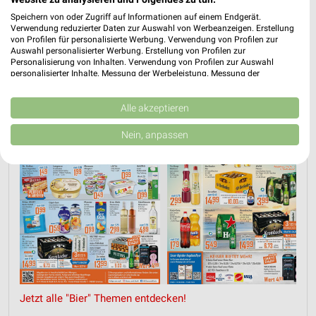
Speichern von oder Zugriff auf Informationen auf einem Endgerät.
Verwendung reduzierter Daten zur Auswahl von Werbeanzeigen. Erstellung
von Profilen für personalisierte Werbung. Verwendung von Profilen zur
Auswahl personalisierter Werbung. Erstellung von Profilen zur
N
BIER
AKTIONEN, RABATTE & GUTSCHEINE
OBST & GEMÜSE
Personalisierung von Inhalten. Verwendung von Profilen zur Auswahl
personalisierter Inhalte. Messung der Werbeleistung. Messung der
Performance von Inhalten. Analyse von Zielgruppen durch Statistiken oder
Kombinationen von Daten aus verschiedenen Quellen. Entwicklung und
Verbesserung der Angebote. Verwendung reduzierter Daten zur Auswahl
Alle akzeptieren
von Inhalten.
Daten können außerhalb der Europäischen Union weitergegeben und in die
Nein, anpassen
USA gesendet werden.
Ihre Einwilligung und die cookie Richtlinie gelten ausschließlich für diese
Website/App.
Partnerliste anzeigen (1 IAB-Anbieter)
Wir nutzen Ihre Daten für folgende Zwecke:
IAB-Verarbeitungszwecke:
Speichern von oder Zugriff auf Informationen
auf einem Endgerät
Verwendung reduzierter Daten zur Auswahl von
Werbeanzeigen
Jetzt alle "Bier" Themen entdecken!