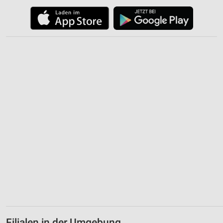
Inhalten
IAB-Besonderheiten:
Verwendung genauer Standortdaten
Geräte anhand von aktiv angeforderten
Informationen identifizieren
Nicht-IAB-Verarbeitungszwecke:
Notwendig
Performance
Funktional
Werbung
Filialen in der Umgebung