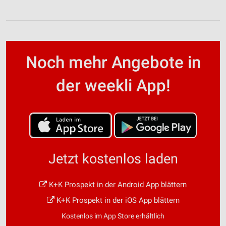
Noch mehr Angebote in
der weekli App!
Jetzt kostenlos laden
K+K Prospekt in der Android App blättern
K+K Prospekt in der iOS App blättern
Kostenlos im App Store erhältlich