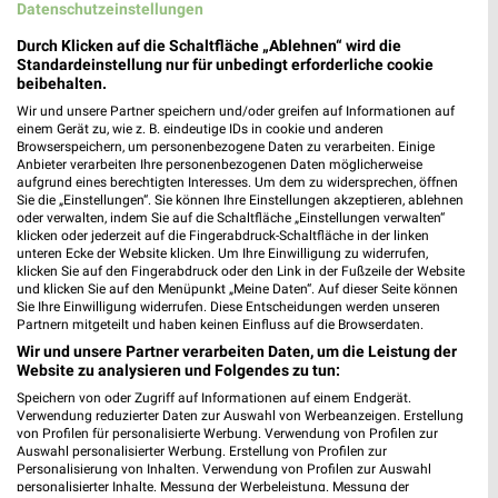
Datenschutzeinstellungen
Durch Klicken auf die Schaltfläche „Ablehnen“ wird die
KiK Holzkirchen
Standardeinstellung nur für unbedingt erforderliche cookie
beibehalten.
Rudolf-Diesel-Ring 13
83607 Holzkirchen
Wir und unsere Partner speichern und/oder greifen auf Informationen auf
❯
einem Gerät zu, wie z. B. eindeutige IDs in cookie und anderen
Heute 09:00 - 19:00 Uhr |
Geöffnet
Browserspeichern, um personenbezogene Daten zu verarbeiten. Einige
Anbieter verarbeiten Ihre personenbezogenen Daten möglicherweise
529,41 km • Angebote: 1 Prospekt
aufgrund eines berechtigten Interesses. Um dem zu widersprechen, öffnen
Sie die „Einstellungen“. Sie können Ihre Einstellungen akzeptieren, ablehnen
oder verwalten, indem Sie auf die Schaltfläche „Einstellungen verwalten“
klicken oder jederzeit auf die Fingerabdruck-Schaltfläche in der linken
Adler Unterhaching
unteren Ecke der Website klicken. Um Ihre Einwilligung zu widerrufen,
Grünwalder Weg 31
klicken Sie auf den Fingerabdruck oder den Link in der Fußzeile der Website
❯
und klicken Sie auf den Menüpunkt „Meine Daten“. Auf dieser Seite können
82008 Unterhaching
Sie Ihre Einwilligung widerrufen. Diese Entscheidungen werden unseren
Partnern mitgeteilt und haben keinen Einfluss auf die Browserdaten.
512,62 km
Wir und unsere Partner verarbeiten Daten, um die Leistung der
Website zu analysieren und Folgendes zu tun:
Takko Fashion Unterhaching
Speichern von oder Zugriff auf Informationen auf einem Endgerät.
Verwendung reduzierter Daten zur Auswahl von Werbeanzeigen. Erstellung
Karl-Herrmann-Weg 2
von Profilen für personalisierte Werbung. Verwendung von Profilen zur
82008 Unterhaching
Auswahl personalisierter Werbung. Erstellung von Profilen zur
❯
Personalisierung von Inhalten. Verwendung von Profilen zur Auswahl
Heute 09:00 - 20:00 Uhr |
Geöffnet
personalisierter Inhalte. Messung der Werbeleistung. Messung der