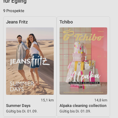
für Egling
Erstellung von Profilen zur Personalisierung
von Inhalten
9 Prospekte
Verwendung von Profilen zur Auswahl
Jeans Fritz
Tchibo
personalisierter Inhalte
Messung der Werbeleistung
Messung der Performance von Inhalten
Analyse von Zielgruppen durch Statistiken oder
Kombinationen von Daten aus verschiedenen
Quellen
Entwicklung und Verbesserung der Angebote
Verwendung reduzierter Daten zur Auswahl von
Inhalten
IAB-Besonderheiten:
15,1 km
14,8 km
Summer Days
Alpaka cleaning collection
Verwendung genauer Standortdaten
Gültig bis Di. 01.09.
Gültig bis Di. 01.09.