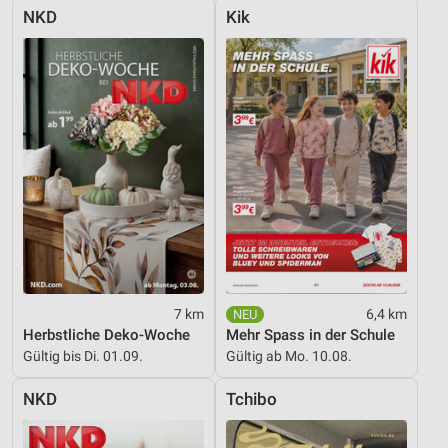
Geräte anhand von aktiv angeforderten
NKD
Kik
Informationen identifizieren
Nicht-IAB-Verarbeitungszwecke:
Notwendig
Performance
Funktional
Werbung
7 km
6,4 km
Herbstliche Deko-Woche
Mehr Spass in der Schule
Gültig bis Di. 01.09.
Gültig ab Mo. 10.08.
NKD
Tchibo