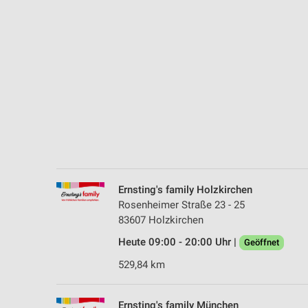
Messung der Performance von Inhalten
Analyse von Zielgruppen durch Statistiken oder Kombinationen 
Quellen
Entwicklung und Verbesserung der Angebote
Verwendung reduzierter Daten zur Auswahl von Inhalten
IAB-Besonderheiten:
Verwendung genauer Standortdaten
Geräte anhand von aktiv angeforderten Informationen identifizie
Ernsting's family Holzkirchen
Nicht-IAB-Verarbeitungszwecke:
Rosenheimer Straße 23 - 25
83607 Holzkirchen
Notwendig
Heute 09:00 - 20:00 Uhr |
Geöffnet
Performance
529,84 km
Funktional
Ernsting's family München
Werbung