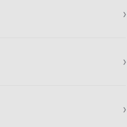
❯
❯
❯