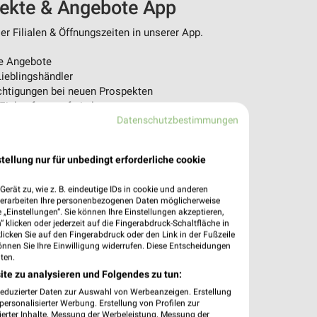
pekte & Angebote App
r Filialen & Öffnungszeiten in unserer App.
e Angebote
ieblingshändler
htigungen bei neuen Prospekten
 Einkauf stressfrei planen
Datenschutzbestimmungen
 App jetzt laden oder QR-Code scannen.
tellung nur für unbedingt erforderliche cookie
erät zu, wie z. B. eindeutige IDs in cookie und anderen
verarbeiten Ihre personenbezogenen Daten möglicherweise
„Einstellungen“. Sie können Ihre Einstellungen akzeptieren,
 klicken oder jederzeit auf die Fingerabdruck-Schaltfläche in
klicken Sie auf den Fingerabdruck oder den Link in der Fußzeile
önnen Sie Ihre Einwilligung widerrufen. Diese Entscheidungen
ten.
ite zu analysieren und Folgendes zu tun:
reduzierter Daten zur Auswahl von Werbeanzeigen. Erstellung
ersonalisierter Werbung. Erstellung von Profilen zur
ierter Inhalte. Messung der Werbeleistung. Messung der