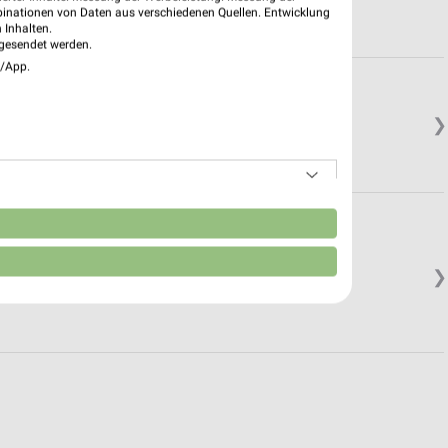
binationen von Daten aus verschiedenen Quellen. Entwicklung
 Inhalten.
gesendet werden.
e/App.
❯
n
❯