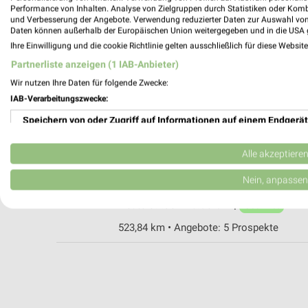
Performance von Inhalten. Analyse von Zielgruppen durch Statistiken oder Kom
und Verbesserung der Angebote. Verwendung reduzierter Daten zur Auswahl von
Daten können außerhalb der Europäischen Union weitergegeben und in die USA 
Ihre Einwilligung und die cookie Richtlinie gelten ausschließlich für diese Websit
Woolworth Geretsried
Partnerliste anzeigen (1 IAB-Anbieter)
Sudetenstraße 27
Wir nutzen Ihre Daten für folgende Zwecke:
82538 Geretsried
IAB-Verarbeitungszwecke:
536,08 km
Speichern von oder Zugriff auf Informationen auf einem Endgerät
Verwendung reduzierter Daten zur Auswahl von Werbeanzeigen
Tchibo Filiale mit Kaffee Bar Starnberg
Alle akzeptiere
Wittelsbacher Strasse 2
Erstellung von Profilen für personalisierte Werbung
Nein, anpassen
82319 Starnberg
Heute 09:00 - 18:30 Uhr |
Verwendung von Profilen zur Auswahl personalisierter Werbung
Geöffnet
523,84 km • Angebote: 5 Prospekte
Erstellung von Profilen zur Personalisierung von Inhalten
Verwendung von Profilen zur Auswahl personalisierter Inhalte
Messung der Werbeleistung