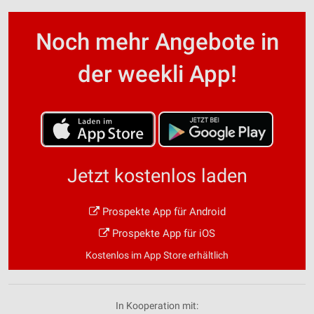
Noch mehr Angebote in
der weekli App!
Jetzt kostenlos laden
Prospekte App für Android
Prospekte App für iOS
Kostenlos im App Store erhältlich
In Kooperation mit: