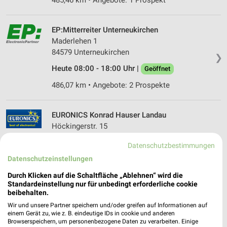
485,46 km • Angebote: 1 Prospekt
EP:Mitterreiter Unterneukirchen
Maderlehen 1
84579 Unterneukirchen
❯
Heute 08:00 - 18:00 Uhr |
Geöffnet
486,07 km • Angebote: 2 Prospekte
EURONICS Konrad Hauser Landau
Höckingerstr. 15
94405 Landau
Datenschutzbestimmungen
❯
Heute 09:00 - 12:00 14:00 - 18:00 Uhr |
Datenschutzeinstellungen
Geöffnet
Durch Klicken auf die Schaltfläche „Ablehnen“ wird die
430,80 km • Angebote: 1 Prospekt
Standardeinstellung nur für unbedingt erforderliche cookie
beibehalten.
Wir und unsere Partner speichern und/oder greifen auf Informationen auf
EURONICS Der Hammer! Vilsbiburg
einem Gerät zu, wie z. B. eindeutige IDs in cookie und anderen
Browserspeichern, um personenbezogene Daten zu verarbeiten. Einige
Stadtplatz 2