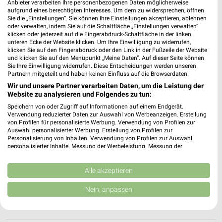
Anbieter verarbeiten Ihre personenbezogenen Daten möglicherweise
84137 Vilsbiburg
❯
aufgrund eines berechtigten Interesses. Um dem zu widersprechen, öffnen
Sie die „Einstellungen“. Sie können Ihre Einstellungen akzeptieren, ablehnen
Heute 09:00 - 18:00 Uhr |
Geöffnet
oder verwalten, indem Sie auf die Schaltfläche „Einstellungen verwalten“
klicken oder jederzeit auf die Fingerabdruck-Schaltfläche in der linken
458,64 km • Angebote: 1 Prospekt
unteren Ecke der Website klicken. Um Ihre Einwilligung zu widerrufen,
klicken Sie auf den Fingerabdruck oder den Link in der Fußzeile der Website
und klicken Sie auf den Menüpunkt „Meine Daten“. Auf dieser Seite können
Sie Ihre Einwilligung widerrufen. Diese Entscheidungen werden unseren
EURONICS Widbiller Dingolfing
Partnern mitgeteilt und haben keinen Einfluss auf die Browserdaten.
Bayernwerkstr. 11
Wir und unsere Partner verarbeiten Daten, um die Leistung der
84130 Dingolfing
❯
Website zu analysieren und Folgendes zu tun:
Heute 09:30 - 18:00 Uhr |
Geöffnet
Speichern von oder Zugriff auf Informationen auf einem Endgerät.
Verwendung reduzierter Daten zur Auswahl von Werbeanzeigen. Erstellung
436,46 km • Angebote: 1 Prospekt
von Profilen für personalisierte Werbung. Verwendung von Profilen zur
Auswahl personalisierter Werbung. Erstellung von Profilen zur
Personalisierung von Inhalten. Verwendung von Profilen zur Auswahl
personalisierter Inhalte. Messung der Werbeleistung. Messung der
EURONICS Ewender Dingolfing
Performance von Inhalten. Analyse von Zielgruppen durch Statistiken oder
Kreuzstr. 18
Kombinationen von Daten aus verschiedenen Quellen. Entwicklung und
Verbesserung der Angebote. Verwendung reduzierter Daten zur Auswahl
Alle akzeptieren
84130 Dingolfing
❯
von Inhalten.
Daten können außerhalb der Europäischen Union weitergegeben und in die
Heute
Nein, anpassen
geschlossen
USA gesendet werden.
435,85 km • Angebote: 1 Prospekt
Ihre Einwilligung und die cookie Richtlinie gelten ausschließlich für diese
Website/App.