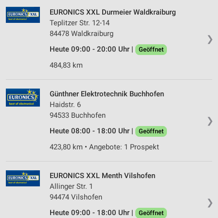
Partnerliste anzeigen (1 IAB-Anbieter)
EURONICS XXL Durmeier Waldkraiburg
Wir nutzen Ihre Daten für folgende Zwecke:
Teplitzer Str. 12-14
IAB-Verarbeitungszwecke:
84478 Waldkraiburg
❯
Speichern von oder Zugriff auf Informationen
Heute 09:00 - 20:00 Uhr |
Geöffnet
auf einem Endgerät
484,83 km
Verwendung reduzierter Daten zur Auswahl von
Werbeanzeigen
Günthner Elektrotechnik Buchhofen
Erstellung von Profilen für personalisierte
Haidstr. 6
Werbung
94533 Buchhofen
❯
Verwendung von Profilen zur Auswahl
Heute 08:00 - 18:00 Uhr |
Geöffnet
personalisierter Werbung
423,80 km • Angebote: 1 Prospekt
Erstellung von Profilen zur Personalisierung
von Inhalten
EURONICS XXL Menth Vilshofen
Verwendung von Profilen zur Auswahl
Allinger Str. 1
personalisierter Inhalte
94474 Vilshofen
❯
Messung der Werbeleistung
Heute 09:00 - 18:00 Uhr |
Geöffnet