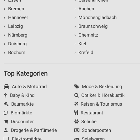
›
Bremen
›
Aachen
›
Hannover
›
Mönchengladbach
›
Leipzig
›
Braunschweig
›
Nürnberg
›
Chemnitz
›
Duisburg
›
Kiel
›
Bochum
›
Krefeld
Top Kategorien
Auto & Motorrad
Mode & Bekleidung
Baby & Kind
Optiker & Hörakustik
Baumärkte
Reisen & Tourismus
Biomärkte
Restaurant
Discounter
Schuhe
Drogerie & Parfümerie
Sonderposten
Elektromärkte
Spielwaren