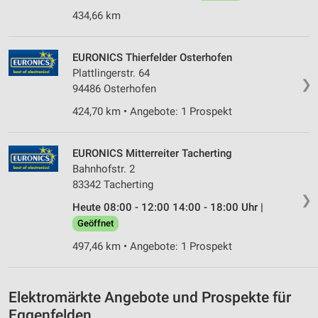
434,66 km
Messung der Performance von Inhalten
Analyse von Zielgruppen durch Statistiken oder
EURONICS Thierfelder Osterhofen
Kombinationen von Daten aus verschiedenen
Plattlingerstr. 64
Quellen
❯
94486 Osterhofen
Entwicklung und Verbesserung der Angebote
424,70 km • Angebote: 1 Prospekt
Verwendung reduzierter Daten zur Auswahl von
Inhalten
EURONICS Mitterreiter Tacherting
IAB-Besonderheiten:
Bahnhofstr. 2
83342 Tacherting
Verwendung genauer Standortdaten
❯
Heute 08:00 - 12:00 14:00 - 18:00 Uhr |
Geräte anhand von aktiv angeforderten
Geöffnet
Informationen identifizieren
497,46 km • Angebote: 1 Prospekt
Nicht-IAB-Verarbeitungszwecke:
Notwendig
Elektromärkte Angebote und Prospekte für
Performance
Eggenfelden