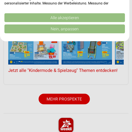
personalisierter Inhalte. Messung der Werbeleistung. Messung der
Performance von Inhalten. Analyse von Zielgruppen durch Statistiken oder
Kombinationen von Daten aus verschiedenen Quellen. Entwicklung und
Verbesserung der Angebote. Verwendung reduzierter Daten zur Auswahl
Alle akzeptieren
von Inhalten.
Daten können außerhalb der Europäischen Union weitergegeben und in die
Nein, anpassen
USA gesendet werden.
Ihre Einwilligung und die cookie Richtlinie gelten ausschließlich für diese
Website/App.
Partnerliste anzeigen (1 IAB-Anbieter)
Wir nutzen Ihre Daten für folgende Zwecke:
IAB-Verarbeitungszwecke:
Jetzt alle "Kindermode & Spielzeug" Themen entdecken!
Speichern von oder Zugriff auf Informationen
auf einem Endgerät
Verwendung reduzierter Daten zur Auswahl von
Werbeanzeigen
MEHR PROSPEKTE
Erstellung von Profilen für personalisierte
Werbung
Verwendung von Profilen zur Auswahl
personalisierter Werbung