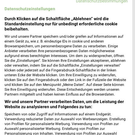
Datenschutzbestimmungen
Datenschutzeinstellungen
Durch Klicken auf die Schaltfläche „Ablehnen“ wird die
Lidl Prospekt für Eggenfelden ab Mo.
Standardeinstellung nur für unbedingt erforderliche cookie
den 17.08.
beibehalten.
Wir und unsere Partner speichern und/oder greifen auf Informationen auf
Gültig von 17. Aug. bis 22. Aug.
einem Gerät zu, wie z. B. eindeutige IDs in cookie und anderen
Browserspeichern, um personenbezogene Daten zu verarbeiten. Einige
📅
Kalendereintrag erstellen
Anbieter verarbeiten Ihre personenbezogenen Daten möglicherweise
aufgrund eines berechtigten Interesses. Um dem zu widersprechen, öffnen
Sie die „Einstellungen“. Sie können Ihre Einstellungen akzeptieren, ablehnen
oder verwalten, indem Sie auf die Schaltfläche „Einstellungen verwalten“
klicken oder jederzeit auf die Fingerabdruck-Schaltfläche in der linken
PROSPEKT BLÄTTERN
unteren Ecke der Website klicken. Um Ihre Einwilligung zu widerrufen,
klicken Sie auf den Fingerabdruck oder den Link in der Fußzeile der Website
und klicken Sie auf den Menüpunkt „Meine Daten“. Auf dieser Seite können
Sie Ihre Einwilligung widerrufen. Diese Entscheidungen werden unseren
Partnern mitgeteilt und haben keinen Einfluss auf die Browserdaten.
KINDERMODE & SPIELZEUG
WEIN
HANDY & SMARTPHONE
ANGEB
Wir und unsere Partner verarbeiten Daten, um die Leistung der
Website zu analysieren und Folgendes zu tun:
Speichern von oder Zugriff auf Informationen auf einem Endgerät.
Verwendung reduzierter Daten zur Auswahl von Werbeanzeigen. Erstellung
von Profilen für personalisierte Werbung. Verwendung von Profilen zur
Auswahl personalisierter Werbung. Erstellung von Profilen zur
Personalisierung von Inhalten. Verwendung von Profilen zur Auswahl