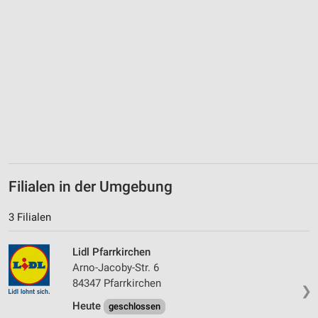
Geräte anhand von aktiv angeforderten
Informationen identifizieren
Nicht-IAB-Verarbeitungszwecke:
Notwendig
Performance
Funktional
Werbung
Filialen in der Umgebung
3 Filialen
Lidl Pfarrkirchen
Arno-Jacoby-Str. 6
84347 Pfarrkirchen
❯
Heute
geschlossen