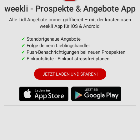
weekli - Prospekte & Angebote App
Erstellung von Profilen zur Personalisierung
von Inhalten
Alle Lidl Angebote immer griffbereit – mit der kostenlosen
weekli App für iOS & Android.
Verwendung von Profilen zur Auswahl
personalisierter Inhalte
✔
Standortgenaue Angebote
✔
Folge deinem Lieblingshändler
Messung der Werbeleistung
✔
Push-Benachrichtigungen bei neuen Prospekten
✔
Einkaufsliste - Einkauf stressfrei planen
Messung der Performance von Inhalten
Analyse von Zielgruppen durch Statistiken oder
JETZT LADEN UND SPAREN!
Kombinationen von Daten aus verschiedenen
Quellen
Entwicklung und Verbesserung der Angebote
Verwendung reduzierter Daten zur Auswahl von
Inhalten
IAB-Besonderheiten:
Verwendung genauer Standortdaten