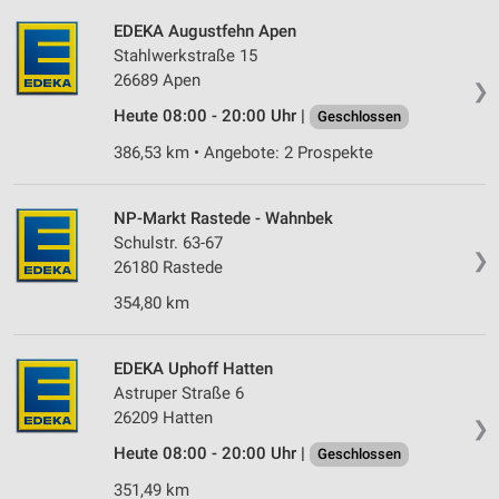
EDEKA Augustfehn Apen
Entwicklung und Verbesserung der Angebote
Stahlwerkstraße 15
26689 Apen
Verwendung reduzierter Daten zur Auswahl von
❯
Inhalten
Heute 08:00 - 20:00 Uhr |
Geschlossen
IAB-Besonderheiten:
386,53 km • Angebote: 2 Prospekte
Verwendung genauer Standortdaten
NP-Markt Rastede - Wahnbek
Geräte anhand von aktiv angeforderten
Informationen identifizieren
Schulstr. 63-67
❯
26180 Rastede
Nicht-IAB-Verarbeitungszwecke:
354,80 km
Notwendig
Performance
EDEKA Uphoff Hatten
Astruper Straße 6
Funktional
26209 Hatten
❯
Werbung
Heute 08:00 - 20:00 Uhr |
Geschlossen
351,49 km