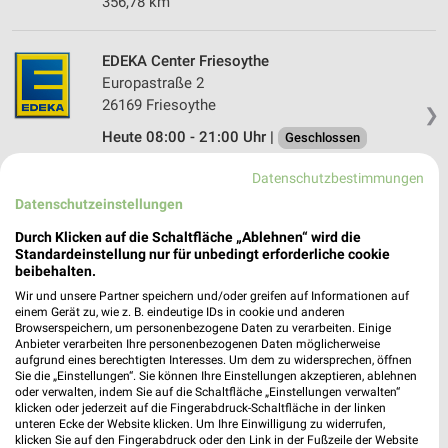
356,78 km
EDEKA Center Friesoythe
Europastraße 2
26169 Friesoythe
❯
Heute 08:00 - 21:00 Uhr |
Geschlossen
377,04 km
Datenschutzbestimmungen
Datenschutzeinstellungen
EDEKA Husmann Wiefelstede
Durch Klicken auf die Schaltfläche „Ablehnen“ wird die
Ofenerfelder Straße 1a
Standardeinstellung nur für unbedingt erforderliche cookie
beibehalten.
26215 Wiefelstede
❯
Wir und unsere Partner speichern und/oder greifen auf Informationen auf
Heute 08:00 - 21:00 Uhr |
Geschlossen
einem Gerät zu, wie z. B. eindeutige IDs in cookie und anderen
Browserspeichern, um personenbezogene Daten zu verarbeiten. Einige
358,69 km
Anbieter verarbeiten Ihre personenbezogenen Daten möglicherweise
aufgrund eines berechtigten Interesses. Um dem zu widersprechen, öffnen
Sie die „Einstellungen“. Sie können Ihre Einstellungen akzeptieren, ablehnen
oder verwalten, indem Sie auf die Schaltfläche „Einstellungen verwalten“
EDEKA Ziegelhof Oldenburg
klicken oder jederzeit auf die Fingerabdruck-Schaltfläche in der linken
Ziegelhofstraße 105
unteren Ecke der Website klicken. Um Ihre Einwilligung zu widerrufen,
26121 Oldenburg
klicken Sie auf den Fingerabdruck oder den Link in der Fußzeile der Website