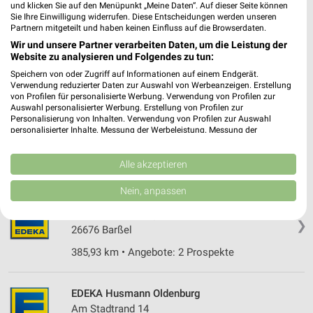
❯
und klicken Sie auf den Menüpunkt „Meine Daten“. Auf dieser Seite können
Heute 07:00 - 00:00 Uhr |
Sie Ihre Einwilligung widerrufen. Diese Entscheidungen werden unseren
Geschlossen
Partnern mitgeteilt und haben keinen Einfluss auf die Browserdaten.
356,38 km • Angebote: 2 Prospekte
Wir und unsere Partner verarbeiten Daten, um die Leistung der
Website zu analysieren und Folgendes zu tun:
Speichern von oder Zugriff auf Informationen auf einem Endgerät.
EDEKA Tiemann Westerstede
Verwendung reduzierter Daten zur Auswahl von Werbeanzeigen. Erstellung
Kuhlenstraße 51
von Profilen für personalisierte Werbung. Verwendung von Profilen zur
Auswahl personalisierter Werbung. Erstellung von Profilen zur
26655 Westerstede
❯
Personalisierung von Inhalten. Verwendung von Profilen zur Auswahl
personalisierter Inhalte. Messung der Werbeleistung. Messung der
Heute 07:30 - 20:00 Uhr |
Geschlossen
Performance von Inhalten. Analyse von Zielgruppen durch Statistiken oder
Kombinationen von Daten aus verschiedenen Quellen. Entwicklung und
377,03 km • Angebote: 2 Prospekte
Verbesserung der Angebote. Verwendung reduzierter Daten zur Auswahl
Alle akzeptieren
von Inhalten.
Daten können außerhalb der Europäischen Union weitergegeben und in die
Nein, anpassen
USA gesendet werden.
EDEKA Eilers Barßel
Ihre Einwilligung und die cookie Richtlinie gelten ausschließlich für diese
Am Krumme Kamp 9
Website/App.
❯
26676 Barßel
Partnerliste anzeigen (1 IAB-Anbieter)
385,93 km • Angebote: 2 Prospekte
Wir nutzen Ihre Daten für folgende Zwecke:
IAB-Verarbeitungszwecke:
EDEKA Husmann Oldenburg
Speichern von oder Zugriff auf Informationen
Am Stadtrand 14
auf einem Endgerät