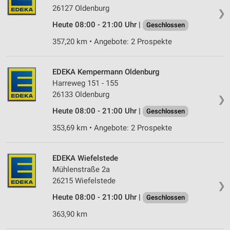
26127 Oldenburg
❯
Verwendung reduzierter Daten zur Auswahl von
Heute 08:00 - 21:00 Uhr |
Geschlossen
Werbeanzeigen
357,20 km • Angebote: 2 Prospekte
Erstellung von Profilen für personalisierte
Werbung
EDEKA Kempermann Oldenburg
Verwendung von Profilen zur Auswahl
Harreweg 151 - 155
personalisierter Werbung
26133 Oldenburg
❯
Erstellung von Profilen zur Personalisierung
Heute 08:00 - 21:00 Uhr |
Geschlossen
von Inhalten
353,69 km • Angebote: 2 Prospekte
Verwendung von Profilen zur Auswahl
personalisierter Inhalte
EDEKA Wiefelstede
Messung der Werbeleistung
Mühlenstraße 2a
26215 Wiefelstede
❯
Messung der Performance von Inhalten
Heute 08:00 - 21:00 Uhr |
Geschlossen
Analyse von Zielgruppen durch Statistiken oder
363,90 km
Kombinationen von Daten aus verschiedenen
Quellen