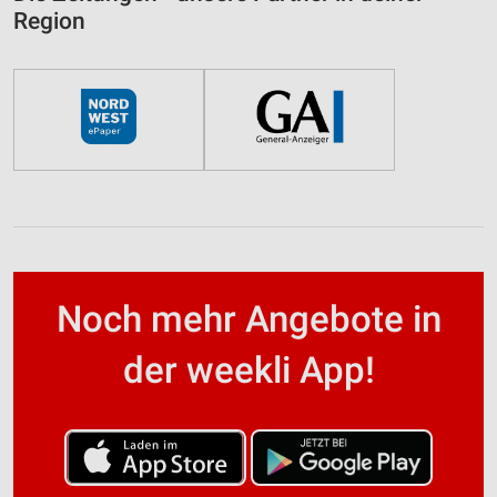
Region
Noch mehr Angebote in
der weekli App!