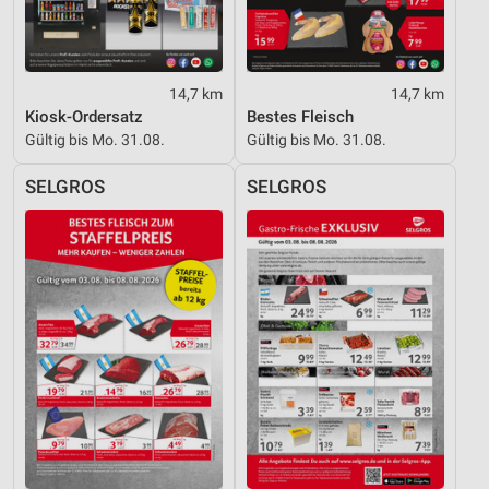
Nicht-IAB-Verarbeitungszwecke:
Notwendig
14,7 km
14,7 km
Performance
Kiosk-Ordersatz
Bestes Fleisch
Gültig bis Mo. 31.08.
Gültig bis Mo. 31.08.
Funktional
SELGROS
SELGROS
Werbung