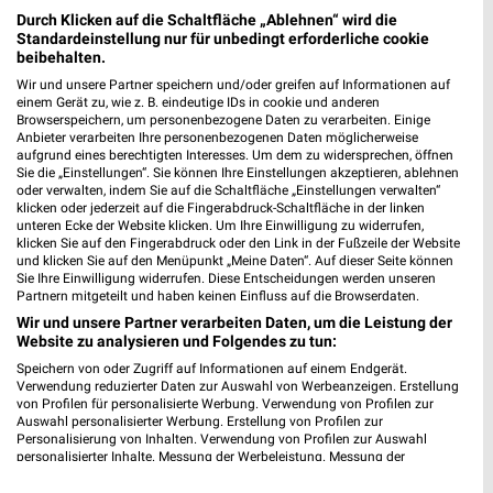
Durch Klicken auf die Schaltfläche „Ablehnen“ wird die
Standardeinstellung nur für unbedingt erforderliche cookie
Adresse, Öffnungszeiten und Entfernung für
beibehalten.
die EDEKA Warnken Filiale in Edewecht
Wir und unsere Partner speichern und/oder greifen auf Informationen auf
einem Gerät zu, wie z. B. eindeutige IDs in cookie und anderen
Adresse, Öffnungszeiten und Entfernung alles rund um die
Browserspeichern, um personenbezogene Daten zu verarbeiten. Einige
Anbieter verarbeiten Ihre personenbezogenen Daten möglicherweise
EDEKA Warnken Filiale in Edewecht. Den schnellsten Weg zu
aufgrund eines berechtigten Interesses. Um dem zu widersprechen, öffnen
Deiner Lieblingsfiliale kannst Du über die Routen-Funktion
Sie die „Einstellungen“. Sie können Ihre Einstellungen akzeptieren, ablehnen
finden. Wenn Du auf der Suche nach aktuellen Schnäppchen von
oder verwalten, indem Sie auf die Schaltfläche „Einstellungen verwalten“
EDEKA bist, dann schau doch mal in die aktuellen Prospekte
klicken oder jederzeit auf die Fingerabdruck-Schaltfläche in der linken
unteren Ecke der Website klicken. Um Ihre Einwilligung zu widerrufen,
und Angebote. Da ist sicher etwas passendes für Dich dabei.
klicken Sie auf den Fingerabdruck oder den Link in der Fußzeile der Website
und klicken Sie auf den Menüpunkt „Meine Daten“. Auf dieser Seite können
Sie Ihre Einwilligung widerrufen. Diese Entscheidungen werden unseren
Supermärkte Angebote für Edewecht und
Partnern mitgeteilt und haben keinen Einfluss auf die Browserdaten.
Umgebung
Wir und unsere Partner verarbeiten Daten, um die Leistung der
Website zu analysieren und Folgendes zu tun:
14 Prospekte
Speichern von oder Zugriff auf Informationen auf einem Endgerät.
Verwendung reduzierter Daten zur Auswahl von Werbeanzeigen. Erstellung
von Profilen für personalisierte Werbung. Verwendung von Profilen zur
REWE
SELGROS
Auswahl personalisierter Werbung. Erstellung von Profilen zur
Personalisierung von Inhalten. Verwendung von Profilen zur Auswahl
personalisierter Inhalte. Messung der Werbeleistung. Messung der
Performance von Inhalten. Analyse von Zielgruppen durch Statistiken oder
Kombinationen von Daten aus verschiedenen Quellen. Entwicklung und