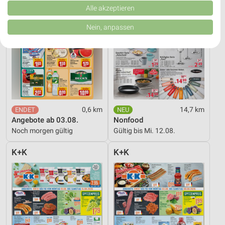
Verbesserung der Angebote. Verwendung reduzierter Daten zur Auswahl
Alle akzeptieren
von Inhalten.
Daten können außerhalb der Europäischen Union weitergegeben und in die
Nein, anpassen
USA gesendet werden.
Ihre Einwilligung und die cookie Richtlinie gelten ausschließlich für diese
Website/App.
Partnerliste anzeigen (1 IAB-Anbieter)
Wir nutzen Ihre Daten für folgende Zwecke:
IAB-Verarbeitungszwecke:
Speichern von oder Zugriff auf Informationen
0,6 km
14,7 km
auf einem Endgerät
Angebote ab 03.08.
Nonfood
Noch morgen gültig
Gültig bis Mi. 12.08.
Verwendung reduzierter Daten zur Auswahl von
Werbeanzeigen
K+K
K+K
Erstellung von Profilen für personalisierte
Werbung
Verwendung von Profilen zur Auswahl
personalisierter Werbung
Erstellung von Profilen zur Personalisierung