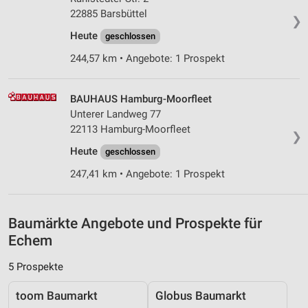
22885 Barsbüttel
❯
Erstellung von Profilen zur Personalisierung
Heute
geschlossen
von Inhalten
244,57 km • Angebote: 1 Prospekt
Verwendung von Profilen zur Auswahl
personalisierter Inhalte
BAUHAUS Hamburg-Moorfleet
Messung der Werbeleistung
Unterer Landweg 77
22113 Hamburg-Moorfleet
❯
Messung der Performance von Inhalten
Heute
geschlossen
Analyse von Zielgruppen durch Statistiken oder
247,41 km • Angebote: 1 Prospekt
Kombinationen von Daten aus verschiedenen
Quellen
Entwicklung und Verbesserung der Angebote
Baumärkte Angebote und Prospekte für
Echem
Verwendung reduzierter Daten zur Auswahl von
Inhalten
5 Prospekte
IAB-Besonderheiten:
toom Baumarkt
Globus Baumarkt
Verwendung genauer Standortdaten