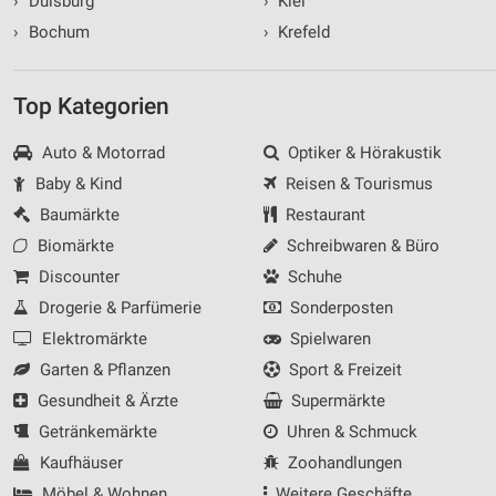
›
Duisburg
›
Kiel
›
Bochum
›
Krefeld
Top Kategorien
Auto & Motorrad
Optiker & Hörakustik
Baby & Kind
Reisen & Tourismus
Baumärkte
Restaurant
Biomärkte
Schreibwaren & Büro
Discounter
Schuhe
Drogerie & Parfümerie
Sonderposten
Elektromärkte
Spielwaren
Garten & Pflanzen
Sport & Freizeit
Gesundheit & Ärzte
Supermärkte
Getränkemärkte
Uhren & Schmuck
Kaufhäuser
Zoohandlungen
Möbel & Wohnen
Weitere Geschäfte