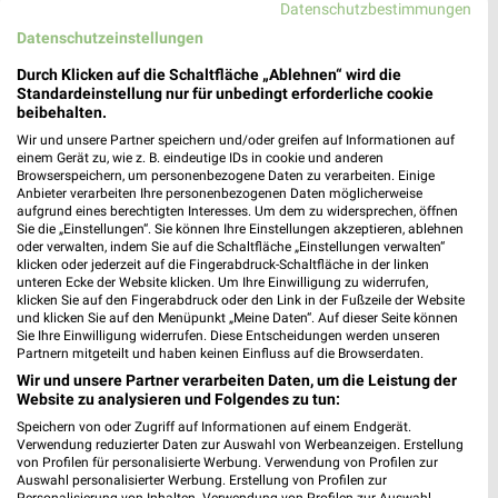
Datenschutzbestimmungen
OBI Hamburg-Bergedorf
Datenschutzeinstellungen
Kurt-A.-Körber-Chaussee 9
Durch Klicken auf die Schaltfläche „Ablehnen“ wird die
21033 Hamburg
Standardeinstellung nur für unbedingt erforderliche cookie
❯
beibehalten.
Heute
geschlossen
Wir und unsere Partner speichern und/oder greifen auf Informationen auf
239,85 km • Angebote: 1 Prospekt
einem Gerät zu, wie z. B. eindeutige IDs in cookie und anderen
Browserspeichern, um personenbezogene Daten zu verarbeiten. Einige
Anbieter verarbeiten Ihre personenbezogenen Daten möglicherweise
aufgrund eines berechtigten Interesses. Um dem zu widersprechen, öffnen
Haul Baumarkt Salzhausen
Sie die „Einstellungen“. Sie können Ihre Einstellungen akzeptieren, ablehnen
Feldring 10
oder verwalten, indem Sie auf die Schaltfläche „Einstellungen verwalten“
klicken oder jederzeit auf die Fingerabdruck-Schaltfläche in der linken
21376 Salzhausen
❯
unteren Ecke der Website klicken. Um Ihre Einwilligung zu widerrufen,
klicken Sie auf den Fingerabdruck oder den Link in der Fußzeile der Website
Heute
geschlossen
und klicken Sie auf den Menüpunkt „Meine Daten“. Auf dieser Seite können
Sie Ihre Einwilligung widerrufen. Diese Entscheidungen werden unseren
232,42 km
Partnern mitgeteilt und haben keinen Einfluss auf die Browserdaten.
Wir und unsere Partner verarbeiten Daten, um die Leistung der
Website zu analysieren und Folgendes zu tun:
hagebaumarkt Bad Bevensen
Speichern von oder Zugriff auf Informationen auf einem Endgerät.
Ludwig-Ehlers-Str. 14
Verwendung reduzierter Daten zur Auswahl von Werbeanzeigen. Erstellung
29549 Bad Bevensen
von Profilen für personalisierte Werbung. Verwendung von Profilen zur
❯
Auswahl personalisierter Werbung. Erstellung von Profilen zur
Heute
geschlossen
Personalisierung von Inhalten. Verwendung von Profilen zur Auswahl