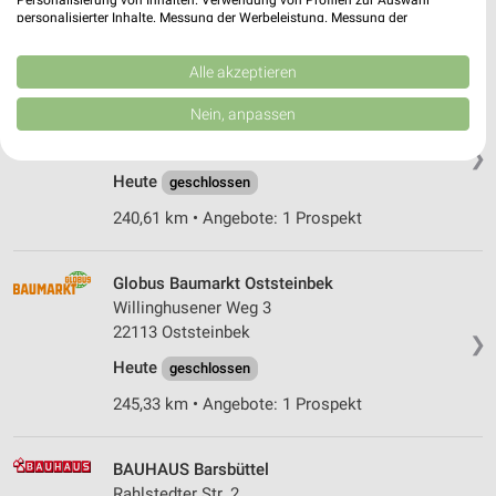
personalisierter Inhalte. Messung der Werbeleistung. Messung der
200,17 km
Performance von Inhalten. Analyse von Zielgruppen durch Statistiken oder
Kombinationen von Daten aus verschiedenen Quellen. Entwicklung und
Verbesserung der Angebote. Verwendung reduzierter Daten zur Auswahl
Alle akzeptieren
von Inhalten.
OBI Glinde
Daten können außerhalb der Europäischen Union weitergegeben und in die
Nein, anpassen
Wilhelm-Bergner-Strasse 2
USA gesendet werden.
21509 Glinde
Ihre Einwilligung und die cookie Richtlinie gelten ausschließlich für diese
❯
Website/App.
Heute
geschlossen
Partnerliste anzeigen (1 IAB-Anbieter)
240,61 km • Angebote: 1 Prospekt
Wir nutzen Ihre Daten für folgende Zwecke:
IAB-Verarbeitungszwecke:
Globus Baumarkt Oststeinbek
Speichern von oder Zugriff auf Informationen
auf einem Endgerät
Willinghusener Weg 3
22113 Oststeinbek
❯
Verwendung reduzierter Daten zur Auswahl von
Heute
Werbeanzeigen
geschlossen
245,33 km • Angebote: 1 Prospekt
Erstellung von Profilen für personalisierte
Werbung
BAUHAUS Barsbüttel
Verwendung von Profilen zur Auswahl
Rahlstedter Str. 2
personalisierter Werbung