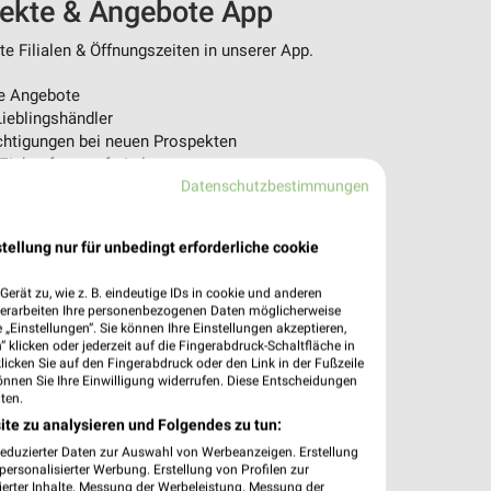
pekte & Angebote App
 Filialen & Öffnungszeiten in unserer App.
e Angebote
ieblingshändler
htigungen bei neuen Prospekten
 Einkauf stressfrei planen
Datenschutzbestimmungen
 App jetzt laden oder QR-Code scannen.
tellung nur für unbedingt erforderliche cookie
erät zu, wie z. B. eindeutige IDs in cookie und anderen
verarbeiten Ihre personenbezogenen Daten möglicherweise
„Einstellungen“. Sie können Ihre Einstellungen akzeptieren,
 klicken oder jederzeit auf die Fingerabdruck-Schaltfläche in
klicken Sie auf den Fingerabdruck oder den Link in der Fußzeile
önnen Sie Ihre Einwilligung widerrufen. Diese Entscheidungen
ten.
ite zu analysieren und Folgendes zu tun:
reduzierter Daten zur Auswahl von Werbeanzeigen. Erstellung
ersonalisierter Werbung. Erstellung von Profilen zur
ierter Inhalte. Messung der Werbeleistung. Messung der