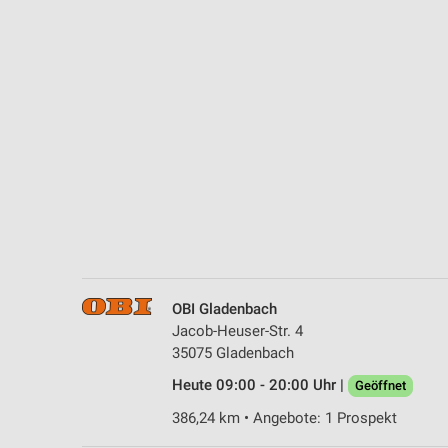
Messung der Performance von Inhalten
Analyse von Zielgruppen durch Statistiken oder Kombinationen 
Quellen
Entwicklung und Verbesserung der Angebote
Verwendung reduzierter Daten zur Auswahl von Inhalten
IAB-Besonderheiten:
Verwendung genauer Standortdaten
Geräte anhand von aktiv angeforderten Informationen identifizie
Nicht-IAB-Verarbeitungszwecke:
OBI Gladenbach
Notwendig
Jacob-Heuser-Str. 4
35075 Gladenbach
Performance
Heute 09:00 - 20:00 Uhr |
Geöffnet
Funktional
386,24 km • Angebote: 1 Prospekt
Werbung