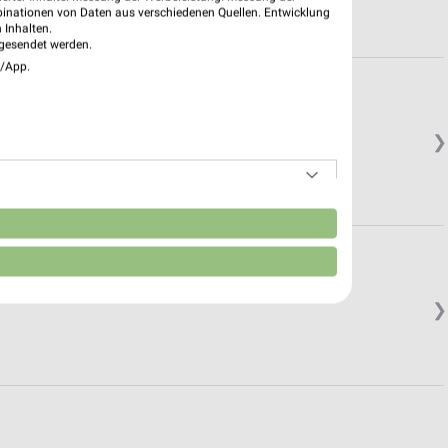
binationen von Daten aus verschiedenen Quellen. Entwicklung
 Inhalten.
gesendet werden.
e/App.
❯
n
❯