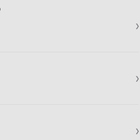
)
❯
❯
❯