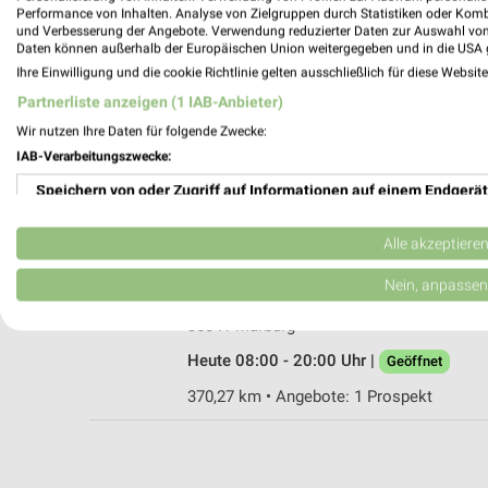
Performance von Inhalten. Analyse von Zielgruppen durch Statistiken oder Kom
und Verbesserung der Angebote. Verwendung reduzierter Daten zur Auswahl von
Daten können außerhalb der Europäischen Union weitergegeben und in die USA 
Ihre Einwilligung und die cookie Richtlinie gelten ausschließlich für diese Websit
toom Baumarkt Marburg
Partnerliste anzeigen (1 IAB-Anbieter)
Afföllerstraße 90-92
Wir nutzen Ihre Daten für folgende Zwecke:
35039 Marburg
IAB-Verarbeitungszwecke:
Heute 08:00 - 20:00 Uhr |
Geöffnet
Speichern von oder Zugriff auf Informationen auf einem Endgerät
370,72 km • Angebote: 1 Prospekt
Verwendung reduzierter Daten zur Auswahl von Werbeanzeigen
Alle akzeptiere
OBI Marburg
Erstellung von Profilen für personalisierte Werbung
Nein, anpassen
Im Schwarzenborn 3
Verwendung von Profilen zur Auswahl personalisierter Werbung
35041 Marburg
Heute 08:00 - 20:00 Uhr |
Geöffnet
Erstellung von Profilen zur Personalisierung von Inhalten
370,27 km • Angebote: 1 Prospekt
Verwendung von Profilen zur Auswahl personalisierter Inhalte
Messung der Werbeleistung