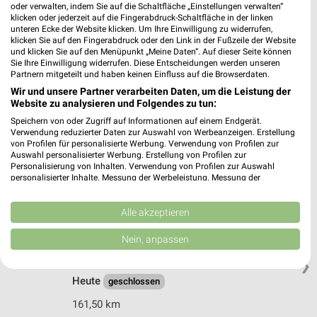
Riesaer Str. 5
oder verwalten, indem Sie auf die Schaltfläche „Einstellungen verwalten“
klicken oder jederzeit auf die Fingerabdruck-Schaltfläche in der linken
01129 Dresden
❯
unteren Ecke der Website klicken. Um Ihre Einwilligung zu widerrufen,
klicken Sie auf den Fingerabdruck oder den Link in der Fußzeile der Website
Heute
geschlossen
und klicken Sie auf den Menüpunkt „Meine Daten“. Auf dieser Seite können
Sie Ihre Einwilligung widerrufen. Diese Entscheidungen werden unseren
161,35 km • Angebote: 3 Prospekte
Partnern mitgeteilt und haben keinen Einfluss auf die Browserdaten.
Wir und unsere Partner verarbeiten Daten, um die Leistung der
Website zu analysieren und Folgendes zu tun:
dm Dresden
Speichern von oder Zugriff auf Informationen auf einem Endgerät.
Großenhainer Straße 119a
Verwendung reduzierter Daten zur Auswahl von Werbeanzeigen. Erstellung
01127 Dresden
von Profilen für personalisierte Werbung. Verwendung von Profilen zur
❯
Auswahl personalisierter Werbung. Erstellung von Profilen zur
Heute
geschlossen
Personalisierung von Inhalten. Verwendung von Profilen zur Auswahl
personalisierter Inhalte. Messung der Werbeleistung. Messung der
161,37 km
Performance von Inhalten. Analyse von Zielgruppen durch Statistiken oder
Kombinationen von Daten aus verschiedenen Quellen. Entwicklung und
Verbesserung der Angebote. Verwendung reduzierter Daten zur Auswahl
Alle akzeptieren
von Inhalten.
dm Dresden
Daten können außerhalb der Europäischen Union weitergegeben und in die
Nein, anpassen
Sternstraße 2b
USA gesendet werden.
01139 Dresden
Ihre Einwilligung und die cookie Richtlinie gelten ausschließlich für diese
❯
Website/App.
Heute
geschlossen
Partnerliste anzeigen (1 IAB-Anbieter)
161,50 km
Wir nutzen Ihre Daten für folgende Zwecke: