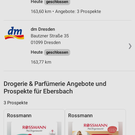
Heute
geschlossen
Analyse von Zielgruppen durch Statistiken oder
163,60 km • Angebote: 3 Prospekte
Kombinationen von Daten aus verschiedenen
Quellen
dm Dresden
Entwicklung und Verbesserung der Angebote
Bautzner Straße 35
01099 Dresden
Verwendung reduzierter Daten zur Auswahl von
❯
Inhalten
Heute
geschlossen
IAB-Besonderheiten:
163,77 km
Verwendung genauer Standortdaten
Geräte anhand von aktiv angeforderten
Drogerie & Parfümerie Angebote und
Informationen identifizieren
Prospekte für Ebersbach
Nicht-IAB-Verarbeitungszwecke:
3 Prospekte
Notwendig
Rossmann
Rossmann
Performance
Funktional