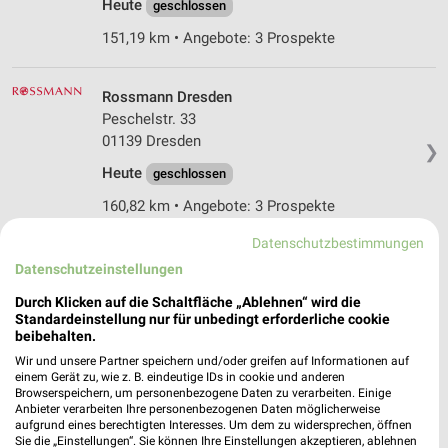
Heute
geschlossen
151,19 km • Angebote: 3 Prospekte
Rossmann Dresden
Peschelstr. 33
01139 Dresden
❯
Heute
geschlossen
160,82 km • Angebote: 3 Prospekte
Datenschutzbestimmungen
Douglas Dresden Elbe Park
Datenschutzeinstellungen
Peschelstraße 39
Durch Klicken auf die Schaltfläche „Ablehnen“ wird die
01139 Dresden
❯
Standardeinstellung nur für unbedingt erforderliche cookie
beibehalten.
Heute
geschlossen
Wir und unsere Partner speichern und/oder greifen auf Informationen auf
160,99 km
einem Gerät zu, wie z. B. eindeutige IDs in cookie und anderen
Browserspeichern, um personenbezogene Daten zu verarbeiten. Einige
Anbieter verarbeiten Ihre personenbezogenen Daten möglicherweise
aufgrund eines berechtigten Interesses. Um dem zu widersprechen, öffnen
Rossmann Dresden
Sie die „Einstellungen“. Sie können Ihre Einstellungen akzeptieren, ablehnen