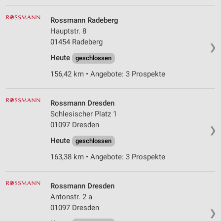
IAB-Verarbeitungszwecke:
Rossmann Radeberg
Speichern von oder Zugriff auf Informationen
auf einem Endgerät
Hauptstr. 8
01454 Radeberg
❯
Verwendung reduzierter Daten zur Auswahl von
Heute
geschlossen
Werbeanzeigen
156,42 km • Angebote: 3 Prospekte
Erstellung von Profilen für personalisierte
Werbung
Rossmann Dresden
Verwendung von Profilen zur Auswahl
Schlesischer Platz 1
personalisierter Werbung
01097 Dresden
❯
Erstellung von Profilen zur Personalisierung
Heute
geschlossen
von Inhalten
163,38 km • Angebote: 3 Prospekte
Verwendung von Profilen zur Auswahl
personalisierter Inhalte
Rossmann Dresden
Messung der Werbeleistung
Antonstr. 2 a
01097 Dresden
❯
Messung der Performance von Inhalten