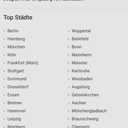
Top Städte
›
Berlin
›
Wuppertal
›
Hamburg
›
Bielefeld
›
München
›
Bonn
›
Köln
›
Mannheim
›
Frankfurt (Main)
›
Münster
›
Stuttgart
›
Karlsruhe
›
Dortmund
›
Wiesbaden
›
Düsseldorf
›
Augsburg
›
Essen
›
Gelsenkirchen
›
Bremen
›
Aachen
›
Hannover
›
Mönchengladbach
›
Leipzig
›
Braunschweig
›
Nürnberg
›
Chemnitz