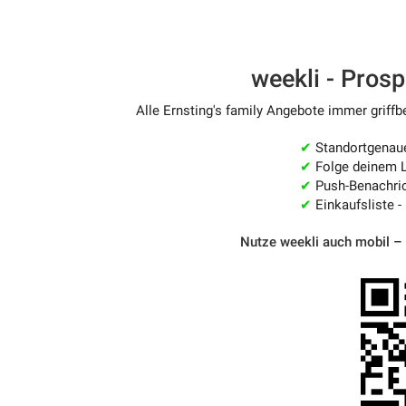
weekli - Pros
Alle Ernsting's family Angebote immer griffb
✔
Standortgenau
✔
Folge deinem L
✔
Push-Benachric
✔
Einkaufsliste -
Nutze weekli auch mobil –