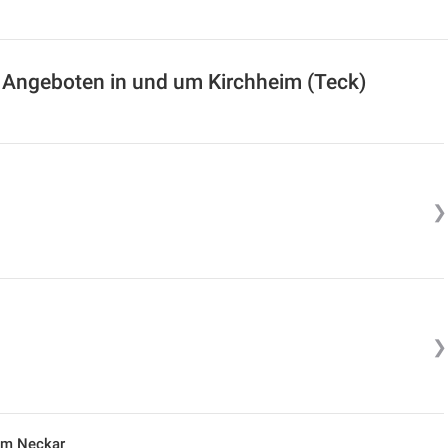
t Angeboten in und um Kirchheim (Teck)
❯
❯
 am Neckar