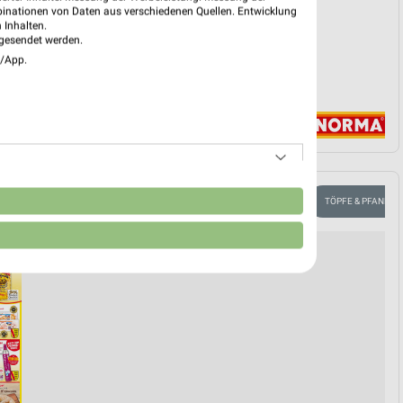
binationen von Daten aus verschiedenen Quellen. Entwicklung
 Inhalten.
gesendet werden.
e/App.
n
SS
GETRÄNKE
OBST & GEMÜSE
EISCREME
TÖPFE & PFANNEN