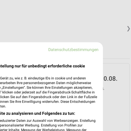
❯
Datenschutzbestimmungen
tellung nur für unbedingt erforderliche cookie
NORMA Prospekt für
Uhingen ab Mo. den 10.08.
erät zu, wie z. B. eindeutige IDs in cookie und anderen
verarbeiten Ihre personenbezogenen Daten möglicherweise
„Einstellungen“. Sie können Ihre Einstellungen akzeptieren,
Gültig von 10. Aug. bis 15. Aug.
 klicken oder jederzeit auf die Fingerabdruck-Schaltfläche in
klicken Sie auf den Fingerabdruck oder den Link in der Fußzeile
📅
Kalendereintrag erstellen
önnen Sie Ihre Einwilligung widerrufen. Diese Entscheidungen
ten.
ite zu analysieren und Folgendes zu tun:
PROSPEKT BLÄTTERN
❯
reduzierter Daten zur Auswahl von Werbeanzeigen. Erstellung
ersonalisierter Werbung. Erstellung von Profilen zur
ierter Inhalte. Messung der Werbeleistung. Messung der