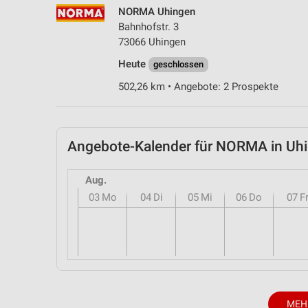
NORMA Uhingen
Bahnhofstr. 3
73066 Uhingen
Heute
geschlossen
502,26 km • Angebote: 2 Prospekte
Angebote-Kalender für NORMA in U
Aug.
03
Mo
04
Di
05
Mi
06
Do
07
F
MEH