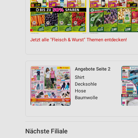
Messung der Performance von Inhalten
Analyse von Zielgruppen durch Statistiken oder Kombinationen 
Quellen
Entwicklung und Verbesserung der Angebote
Jetzt alle "Fleisch & Wurst" Themen entdecken!
Verwendung reduzierter Daten zur Auswahl von Inhalten
IAB-Besonderheiten:
Verwendung genauer Standortdaten
Angebote Seite 2
Shirt
Geräte anhand von aktiv angeforderten Informationen identifizie
Decksohle
Nicht-IAB-Verarbeitungszwecke:
Hose
Baumwolle
Notwendig
Performance
Funktional
Nächste Filiale
Werbung