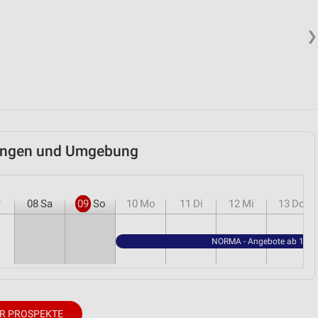
❯
hingen und Umgebung
r
08
Sa
09
So
10
Mo
11
Di
12
Mi
13
Do
NORMA - Angebote ab 10.0
R PROSPEKTE