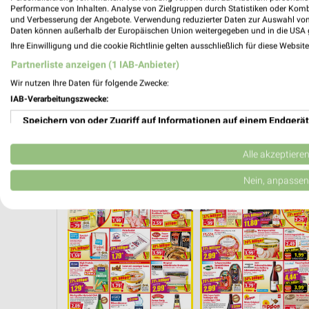
Performance von Inhalten. Analyse von Zielgruppen durch Statistiken oder Kom
und Verbesserung der Angebote. Verwendung reduzierter Daten zur Auswahl von
Daten können außerhalb der Europäischen Union weitergegeben und in die USA 
Ihre Einwilligung und die cookie Richtlinie gelten ausschließlich für diese Websit
Partnerliste anzeigen (1 IAB-Anbieter)
Wir nutzen Ihre Daten für folgende Zwecke:
IAB-Verarbeitungszwecke:
Speichern von oder Zugriff auf Informationen auf einem Endgerät
Verwendung reduzierter Daten zur Auswahl von Werbeanzeigen
Alle akzeptiere
FLEISCH & WURST
ANGEBOTE AB MITTWOCH
FITNE
Erstellung von Profilen für personalisierte Werbung
Nein, anpassen
Verwendung von Profilen zur Auswahl personalisierter Werbung
Erstellung von Profilen zur Personalisierung von Inhalten
Verwendung von Profilen zur Auswahl personalisierter Inhalte
Messung der Werbeleistung