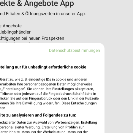
pekte & Angebote App
d Filialen & Öffnungszeiten in unserer App.
e Angebote
ieblingshändler
htigungen bei neuen Prospekten
 Einkauf stressfrei planen
Datenschutzbestimmungen
 App jetzt laden oder QR-Code scannen.
tellung nur für unbedingt erforderliche cookie
erät zu, wie z. B. eindeutige IDs in cookie und anderen
verarbeiten Ihre personenbezogenen Daten möglicherweise
„Einstellungen“. Sie können Ihre Einstellungen akzeptieren,
 klicken oder jederzeit auf die Fingerabdruck-Schaltfläche in
klicken Sie auf den Fingerabdruck oder den Link in der Fußzeile
önnen Sie Ihre Einwilligung widerrufen. Diese Entscheidungen
ten.
ite zu analysieren und Folgendes zu tun:
reduzierter Daten zur Auswahl von Werbeanzeigen. Erstellung
ersonalisierter Werbung. Erstellung von Profilen zur
ierter Inhalte. Messung der Werbeleistung. Messung der