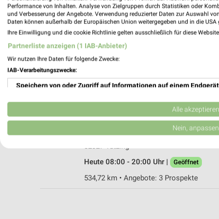
Performance von Inhalten. Analyse von Zielgruppen durch Statistiken oder Kom
und Verbesserung der Angebote. Verwendung reduzierter Daten zur Auswahl von
Daten können außerhalb der Europäischen Union weitergegeben und in die USA 
Ihre Einwilligung und die cookie Richtlinie gelten ausschließlich für diese Websit
Rossmann Murnau
Partnerliste anzeigen (1 IAB-Anbieter)
Untermarkt 58
Wir nutzen Ihre Daten für folgende Zwecke:
82418 Murnau
IAB-Verarbeitungszwecke:
Heute 08:00 - 20:00 Uhr |
Geöffnet
Speichern von oder Zugriff auf Informationen auf einem Endgerät
561,15 km • Angebote: 3 Prospekte
Verwendung reduzierter Daten zur Auswahl von Werbeanzeigen
Alle akzeptiere
Rossmann Tutzing
Erstellung von Profilen für personalisierte Werbung
Nein, anpassen
Bahnhofstr. 17
Verwendung von Profilen zur Auswahl personalisierter Werbung
82327 Tutzing
Heute 08:00 - 20:00 Uhr |
Geöffnet
Erstellung von Profilen zur Personalisierung von Inhalten
534,72 km • Angebote: 3 Prospekte
Verwendung von Profilen zur Auswahl personalisierter Inhalte
Messung der Werbeleistung