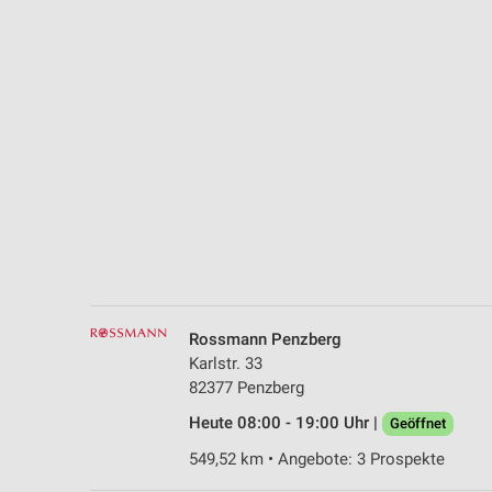
Messung der Performance von Inhalten
Analyse von Zielgruppen durch Statistiken oder Kombinationen 
Quellen
Entwicklung und Verbesserung der Angebote
Verwendung reduzierter Daten zur Auswahl von Inhalten
IAB-Besonderheiten:
Verwendung genauer Standortdaten
Geräte anhand von aktiv angeforderten Informationen identifizie
Nicht-IAB-Verarbeitungszwecke:
Rossmann Penzberg
Notwendig
Karlstr. 33
82377 Penzberg
Performance
Heute 08:00 - 19:00 Uhr |
Geöffnet
Funktional
549,52 km • Angebote: 3 Prospekte
Werbung