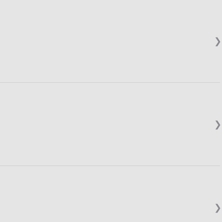
❯
❯
❯