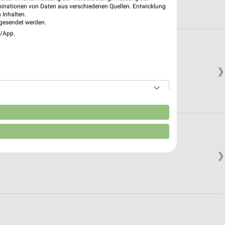
binationen von Daten aus verschiedenen Quellen. Entwicklung
 Inhalten.
gesendet werden.
e/App.
❯
n
❯