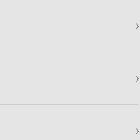
❯
❯
❯