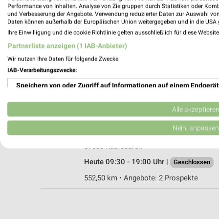
Performance von Inhalten. Analyse von Zielgruppen durch Statistiken oder Kom
und Verbesserung der Angebote. Verwendung reduzierter Daten zur Auswahl von
Daten können außerhalb der Europäischen Union weitergegeben und in die USA 
Ihre Einwilligung und die cookie Richtlinie gelten ausschließlich für diese Websit
Ernsting's family Isny
Partnerliste anzeigen (1 IAB-Anbieter)
Wassertorstraße 19
Wir nutzen Ihre Daten für folgende Zwecke:
88316 Isny
IAB-Verarbeitungszwecke:
Heute 09:00 - 15:00 Uhr |
Geschlossen
Speichern von oder Zugriff auf Informationen auf einem Endgerät
587,75 km
Verwendung reduzierter Daten zur Auswahl von Werbeanzeigen
Alle akzeptiere
Rofu Kinderland Kaufbeuren
Erstellung von Profilen für personalisierte Werbung
Nein, anpassen
Kemptener Straße 4
Verwendung von Profilen zur Auswahl personalisierter Werbung
87600 Kaufbeuren
Heute 09:30 - 19:00 Uhr |
Geschlossen
Erstellung von Profilen zur Personalisierung von Inhalten
552,50 km • Angebote: 2 Prospekte
Verwendung von Profilen zur Auswahl personalisierter Inhalte
Messung der Werbeleistung