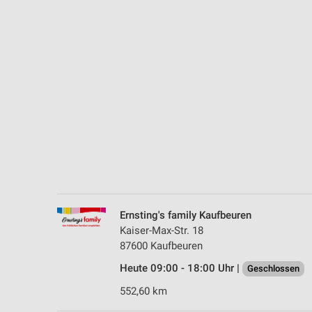
Messung der Performance von Inhalten
Analyse von Zielgruppen durch Statistiken oder Kombinationen 
Quellen
Entwicklung und Verbesserung der Angebote
Verwendung reduzierter Daten zur Auswahl von Inhalten
IAB-Besonderheiten:
Verwendung genauer Standortdaten
Geräte anhand von aktiv angeforderten Informationen identifizie
Nicht-IAB-Verarbeitungszwecke:
Ernsting's family Kaufbeuren
Notwendig
Kaiser-Max-Str. 18
87600 Kaufbeuren
Performance
Heute 09:00 - 18:00 Uhr |
Geschlossen
Funktional
552,60 km
Werbung