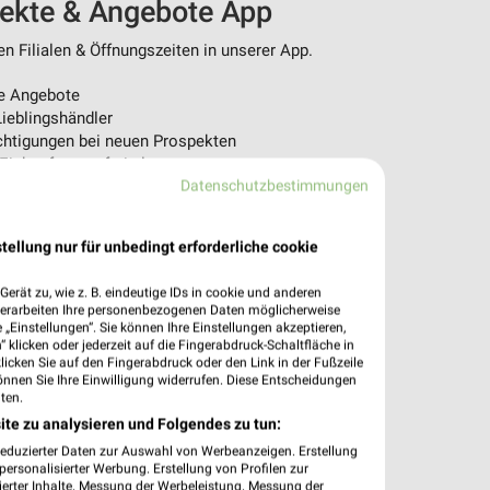
pekte & Angebote App
n Filialen & Öffnungszeiten in unserer App.
e Angebote
ieblingshändler
htigungen bei neuen Prospekten
 Einkauf stressfrei planen
Datenschutzbestimmungen
 App jetzt laden oder QR-Code scannen.
tellung nur für unbedingt erforderliche cookie
erät zu, wie z. B. eindeutige IDs in cookie und anderen
verarbeiten Ihre personenbezogenen Daten möglicherweise
„Einstellungen“. Sie können Ihre Einstellungen akzeptieren,
 klicken oder jederzeit auf die Fingerabdruck-Schaltfläche in
klicken Sie auf den Fingerabdruck oder den Link in der Fußzeile
önnen Sie Ihre Einwilligung widerrufen. Diese Entscheidungen
ten.
ite zu analysieren und Folgendes zu tun:
reduzierter Daten zur Auswahl von Werbeanzeigen. Erstellung
ersonalisierter Werbung. Erstellung von Profilen zur
ierter Inhalte. Messung der Werbeleistung. Messung der