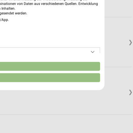
binationen von Daten aus verschiedenen Quellen. Entwicklung
 Inhalten.
gesendet werden.
e/App.
❯
n
❯