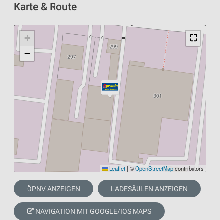
Karte & Route
+
⛶
−
Leaflet
|
©
OpenStreetMap
contributors
ÖPNV ANZEIGEN
LADESÄULEN ANZEIGEN
NAVIGATION MIT GOOGLE/IOS MAPS