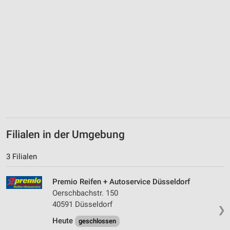
Erstellung von Profilen für personalisierte
Werbung
Verwendung von Profilen zur Auswahl
personalisierter Werbung
Erstellung von Profilen zur Personalisierung
von Inhalten
Verwendung von Profilen zur Auswahl
personalisierter Inhalte
Messung der Werbeleistung
Filialen in der Umgebung
Messung der Performance von Inhalten
3 Filialen
Analyse von Zielgruppen durch Statistiken oder
Kombinationen von Daten aus verschiedenen
Premio Reifen + Autoservice Düsseldorf
Quellen
Oerschbachstr. 150
40591 Düsseldorf
Entwicklung und Verbesserung der Angebote
❯
Heute
geschlossen
Verwendung reduzierter Daten zur Auswahl von