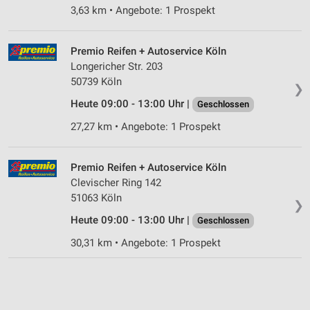
Inhalten
3,63 km • Angebote: 1 Prospekt
IAB-Besonderheiten:
Verwendung genauer Standortdaten
Premio Reifen + Autoservice Köln
Longericher Str. 203
Geräte anhand von aktiv angeforderten
50739 Köln
❯
Informationen identifizieren
Heute 09:00 - 13:00 Uhr |
Geschlossen
Nicht-IAB-Verarbeitungszwecke:
27,27 km • Angebote: 1 Prospekt
Notwendig
Performance
Premio Reifen + Autoservice Köln
Clevischer Ring 142
Funktional
51063 Köln
❯
Heute 09:00 - 13:00 Uhr |
Werbung
Geschlossen
30,31 km • Angebote: 1 Prospekt