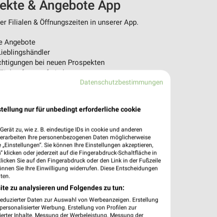
pekte & Angebote App
r Filialen & Öffnungszeiten in unserer App.
e Angebote
ieblingshändler
htigungen bei neuen Prospekten
 Einkauf stressfrei planen
Datenschutzbestimmungen
 App jetzt laden oder QR-Code scannen.
tellung nur für unbedingt erforderliche cookie
erät zu, wie z. B. eindeutige IDs in cookie und anderen
verarbeiten Ihre personenbezogenen Daten möglicherweise
„Einstellungen“. Sie können Ihre Einstellungen akzeptieren,
 klicken oder jederzeit auf die Fingerabdruck-Schaltfläche in
klicken Sie auf den Fingerabdruck oder den Link in der Fußzeile
önnen Sie Ihre Einwilligung widerrufen. Diese Entscheidungen
ten.
ite zu analysieren und Folgendes zu tun:
reduzierter Daten zur Auswahl von Werbeanzeigen. Erstellung
ersonalisierter Werbung. Erstellung von Profilen zur
ierter Inhalte. Messung der Werbeleistung. Messung der