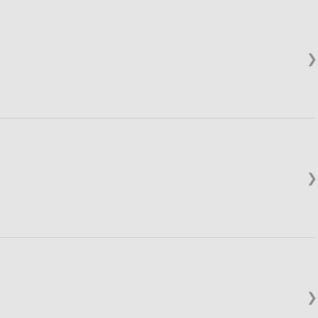
❯
❯
❯