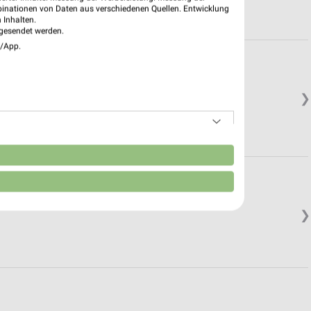
binationen von Daten aus verschiedenen Quellen. Entwicklung
 Inhalten.
gesendet werden.
e/App.
❯
n
❯