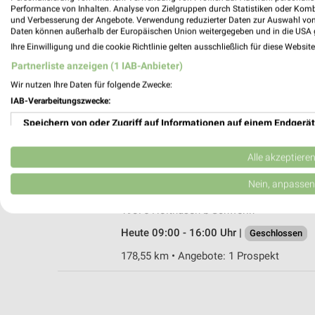
Performance von Inhalten. Analyse von Zielgruppen durch Statistiken oder Kom
und Verbesserung der Angebote. Verwendung reduzierter Daten zur Auswahl von
Daten können außerhalb der Europäischen Union weitergegeben und in die USA 
Ihre Einwilligung und die cookie Richtlinie gelten ausschließlich für diese Websit
Lidl Schwerin
Partnerliste anzeigen (1 IAB-Anbieter)
Schweriner Str. 3b
Wir nutzen Ihre Daten für folgende Zwecke:
19061 Schwerin
IAB-Verarbeitungszwecke:
Heute 07:00 - 21:00 Uhr |
Geschlossen
Speichern von oder Zugriff auf Informationen auf einem Endgerät
185,04 km • Angebote: 2 Prospekte
Verwendung reduzierter Daten zur Auswahl von Werbeanzeigen
Alle akzeptiere
Thomas Philipps Holthusen b Schwerin
Erstellung von Profilen für personalisierte Werbung
Nein, anpassen
Steinweg 5
Verwendung von Profilen zur Auswahl personalisierter Werbung
19075 Holthusen b Schwerin
Heute 09:00 - 16:00 Uhr |
Geschlossen
Erstellung von Profilen zur Personalisierung von Inhalten
178,55 km • Angebote: 1 Prospekt
Verwendung von Profilen zur Auswahl personalisierter Inhalte
Messung der Werbeleistung