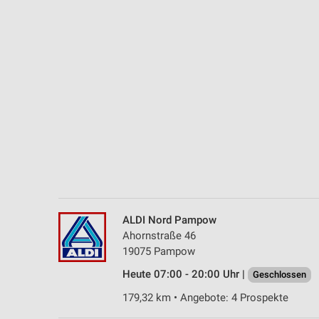
Messung der Performance von Inhalten
Analyse von Zielgruppen durch Statistiken oder Kombinationen 
Quellen
Entwicklung und Verbesserung der Angebote
Verwendung reduzierter Daten zur Auswahl von Inhalten
IAB-Besonderheiten:
Verwendung genauer Standortdaten
Geräte anhand von aktiv angeforderten Informationen identifizie
Nicht-IAB-Verarbeitungszwecke:
ALDI Nord Pampow
Notwendig
Ahornstraße 46
19075 Pampow
Performance
Heute 07:00 - 20:00 Uhr |
Geschlossen
Funktional
179,32 km • Angebote: 4 Prospekte
Werbung