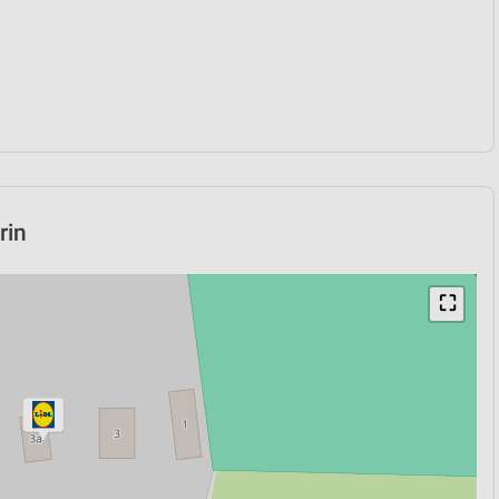
rin
⛶