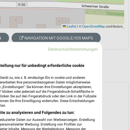
Leaflet
|
©
OpenStreetMap
contributors
N
NAVIGATION MIT GOOGLE/IOS MAPS
Datenschutzbestimmungen
tellung nur für unbedingt erforderliche cookie
erät zu, wie z. B. eindeutige IDs in cookie und anderen
verarbeiten Ihre personenbezogenen Daten möglicherweise
„Einstellungen“. Sie können Ihre Einstellungen akzeptieren,
ospekt für Schwerin ab Mo. den 10.08.
 klicken oder jederzeit auf die Fingerabdruck-Schaltfläche in
klicken Sie auf den Fingerabdruck oder den Link in der Fußzeile
 10. Aug. bis 15. Aug.
önnen Sie Ihre Einwilligung widerrufen. Diese Entscheidungen
ten.
reintrag erstellen
ite zu analysieren und Folgendes zu tun:
reduzierter Daten zur Auswahl von Werbeanzeigen. Erstellung
ersonalisierter Werbung. Erstellung von Profilen zur
ierter Inhalte. Messung der Werbeleistung. Messung der