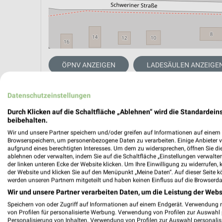
ÖPNV ANZEIGEN
LADESÄULEN ANZEIGE
Datenschutzeinstellungen
Aktuelle Angebote in dieser Filiale
Durch Klicken auf die Schaltfläche „Ablehnen“ wird die Standardeins
Anzahl Prospekte: 2
beibehalten.
Letztes Prospektupdate: vor 15 Stunden
Wir und unsere Partner speichern und/oder greifen auf Informationen auf einem G
Browserspeichern, um personenbezogene Daten zu verarbeiten. Einige Anbieter 
aufgrund eines berechtigten Interesses. Um dem zu widersprechen, öffnen Sie die 
Lidl Pr
ablehnen oder verwalten, indem Sie auf die Schaltfläche „Einstellungen verwalten“
der linken unteren Ecke der Website klicken. Um Ihre Einwilligung zu widerrufen, 
Gültig von
der Website und klicken Sie auf den Menüpunkt „Meine Daten“. Auf dieser Seite k
werden unseren Partnern mitgeteilt und haben keinen Einfluss auf die Browserda
📅
Kalende
Wir und unsere Partner verarbeiten Daten, um die Leistung der Webs
Speichern von oder Zugriff auf Informationen auf einem Endgerät. Verwendung 
von Profilen für personalisierte Werbung. Verwendung von Profilen zur Auswahl p
Personalisierung von Inhalten. Verwendung von Profilen zur Auswahl personalis