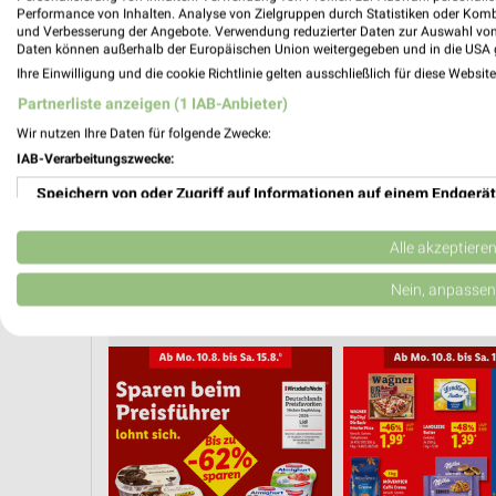
PROSP
Performance von Inhalten. Analyse von Zielgruppen durch Statistiken oder Kom
❯
und Verbesserung der Angebote. Verwendung reduzierter Daten zur Auswahl von
Daten können außerhalb der Europäischen Union weitergegeben und in die USA 
Ihre Einwilligung und die cookie Richtlinie gelten ausschließlich für diese Websit
Partnerliste anzeigen (1 IAB-Anbieter)
Wir nutzen Ihre Daten für folgende Zwecke:
IAB-Verarbeitungszwecke:
Speichern von oder Zugriff auf Informationen auf einem Endgerät
Verwendung reduzierter Daten zur Auswahl von Werbeanzeigen
Alle akzeptiere
Erstellung von Profilen für personalisierte Werbung
Nein, anpassen
EISCREME
CLEVER SPAREN
KINDERMODE & SPIELZEUG
WHISKEY & W
Verwendung von Profilen zur Auswahl personalisierter Werbung
Erstellung von Profilen zur Personalisierung von Inhalten
Verwendung von Profilen zur Auswahl personalisierter Inhalte
Messung der Werbeleistung