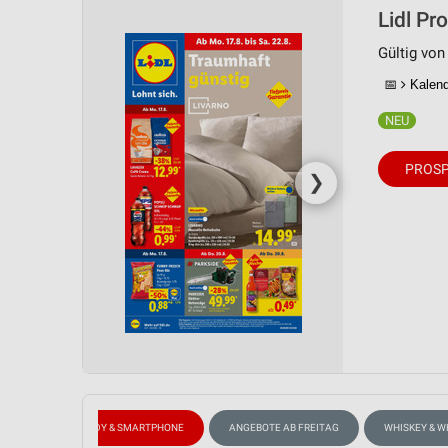
Lidl Pr
Gültig von
📅
Kalende
PROSP
❯
WEIN
HANDY & SMARTPHONE
ANGEBOTE AB FREITAG
WHISKEY & W