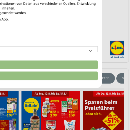
EKT BLÄTTERN
binationen von Daten aus verschiedenen Quellen. Entwicklung
 Inhalten.
gesendet werden.
e/App.
n
HISKY
MODETRENDS
HANDY & SMARTPHONE
KAFFEE
VEGA