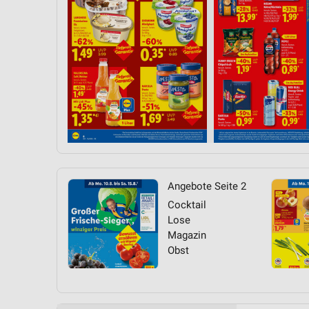
Messung der Performance von Inhalten
Analyse von Zielgruppen durch Statistiken oder Kombinationen 
Quellen
Entwicklung und Verbesserung der Angebote
Verwendung reduzierter Daten zur Auswahl von Inhalten
IAB-Besonderheiten:
Verwendung genauer Standortdaten
Geräte anhand von aktiv angeforderten Informationen identifizie
Angebote Seite 2
Nicht-IAB-Verarbeitungszwecke:
Cocktail
Lose
Notwendig
Magazin
Obst
Performance
Funktional
Werbung