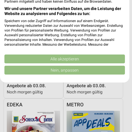
Partnern mitgeteilt und haben keinen Einfluss auf die Browserdaten.
Wir und unsere Partner verarbeiten Daten, um die Leistung der
Website zu analysieren und Folgendes zu tun:
Speichern von oder Zugriff auf Informationen auf einem Endgerät.
Verwendung reduzierter Daten zur Auswahl von Werbeanzeigen. Erstellung
von Profilen für personalisierte Werbung. Verwendung von Profilen zur
Auswahl personalisierter Werbung. Erstellung von Profilen zur
Personalisierung von Inhalten. Verwendung von Profilen zur Auswahl
personalisierter Inhalte. Messung der Werbeleistung. Messung der
Performance von Inhalten. Analyse von Zielgruppen durch Statistiken oder
Kombinationen von Daten aus verschiedenen Quellen. Entwicklung und
Verbesserung der Angebote. Verwendung reduzierter Daten zur Auswahl
Alle akzeptieren
von Inhalten.
Daten können außerhalb der Europäischen Union weitergegeben und in die
Nein, anpassen
USA gesendet werden.
Ihre Einwilligung und die cookie Richtlinie gelten ausschließlich für diese
2,1 km
2,2 km
Website/App.
Angebote ab 03.08.
Angebote ab 03.08.
Partnerliste anzeigen (1 IAB-Anbieter)
Noch morgen gültig
Noch morgen gültig
Wir nutzen Ihre Daten für folgende Zwecke:
EDEKA
METRO
IAB-Verarbeitungszwecke:
Speichern von oder Zugriff auf Informationen
auf einem Endgerät