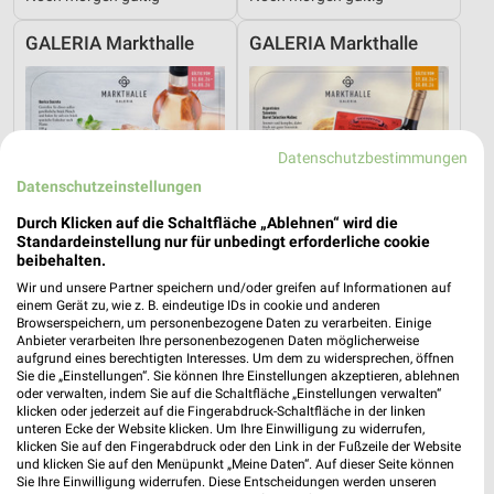
GALERIA Markthalle
GALERIA Markthalle
Datenschutzbestimmungen
Datenschutzeinstellungen
Durch Klicken auf die Schaltfläche „Ablehnen“ wird die
Standardeinstellung nur für unbedingt erforderliche cookie
beibehalten.
Wir und unsere Partner speichern und/oder greifen auf Informationen auf
einem Gerät zu, wie z. B. eindeutige IDs in cookie und anderen
Browserspeichern, um personenbezogene Daten zu verarbeiten. Einige
Anbieter verarbeiten Ihre personenbezogenen Daten möglicherweise
aufgrund eines berechtigten Interesses. Um dem zu widersprechen, öffnen
1,3 km
1,3 km
Sie die „Einstellungen“. Sie können Ihre Einstellungen akzeptieren, ablehnen
Angebote ab 03.08.
Angebote ab 17.08.
oder verwalten, indem Sie auf die Schaltfläche „Einstellungen verwalten“
klicken oder jederzeit auf die Fingerabdruck-Schaltfläche in der linken
Gültig bis So. 16.08.
Gültig ab Mo. 17.08.
unteren Ecke der Website klicken. Um Ihre Einwilligung zu widerrufen,
klicken Sie auf den Fingerabdruck oder den Link in der Fußzeile der Website
diska
EDEKA
und klicken Sie auf den Menüpunkt „Meine Daten“. Auf dieser Seite können
Sie Ihre Einwilligung widerrufen. Diese Entscheidungen werden unseren