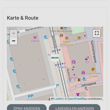
Karte & Route
+
⛶
−
Leaflet
|
©
OpenStreetMap
contributors
ÖPNV ANZEIGEN
LADESÄULEN ANZEIGEN