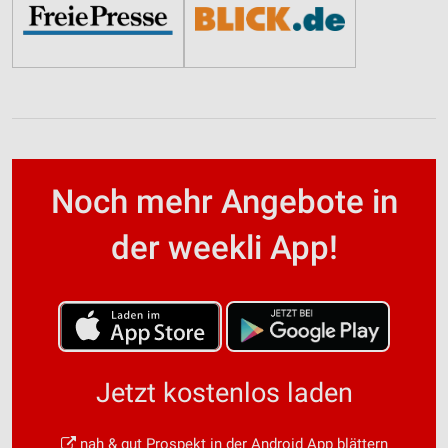
Noch mehr Angebote in
der weekli App!
Jetzt kostenlos laden
nah & gut Prospekt in der Android App blättern