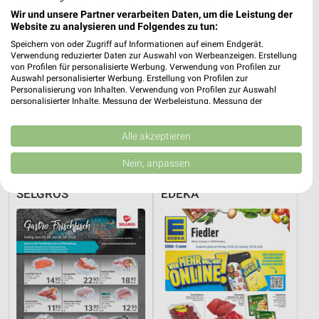
Wir und unsere Partner verarbeiten Daten, um die Leistung der
Website zu analysieren und Folgendes zu tun:
Speichern von oder Zugriff auf Informationen auf einem Endgerät.
Verwendung reduzierter Daten zur Auswahl von Werbeanzeigen. Erstellung
von Profilen für personalisierte Werbung. Verwendung von Profilen zur
Auswahl personalisierter Werbung. Erstellung von Profilen zur
Personalisierung von Inhalten. Verwendung von Profilen zur Auswahl
personalisierter Inhalte. Messung der Werbeleistung. Messung der
Performance von Inhalten. Analyse von Zielgruppen durch Statistiken oder
Kombinationen von Daten aus verschiedenen Quellen. Entwicklung und
4,4 km
4,6 km
Verbesserung der Angebote. Verwendung reduzierter Daten zur Auswahl
Alle akzeptieren
Angebote ab 03.08.
Angebote ab 06.08.
von Inhalten.
Daten können außerhalb der Europäischen Union weitergegeben und in die
Gültig bis Sa. 08.08.
Gültig bis Mi. 12.08.
Nein, anpassen
USA gesendet werden.
Ihre Einwilligung und die cookie Richtlinie gelten ausschließlich für diese
SELGROS
EDEKA
Website/App.
Partnerliste anzeigen (1 IAB-Anbieter)
Wir nutzen Ihre Daten für folgende Zwecke:
IAB-Verarbeitungszwecke:
Speichern von oder Zugriff auf Informationen
auf einem Endgerät
Verwendung reduzierter Daten zur Auswahl von