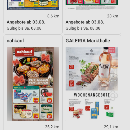
Verwendung reduzierter Daten zur Auswahl von
Inhalten
8,6 km
23 km
Angebote ab 03.08.
Angebote ab 03.08.
IAB-Besonderheiten:
Gültig bis Sa. 08.08.
Gültig bis Sa. 08.08.
Verwendung genauer Standortdaten
nahkauf
GALERIA Markthalle
Geräte anhand von aktiv angeforderten
Informationen identifizieren
Nicht-IAB-Verarbeitungszwecke:
Notwendig
Performance
Funktional
Werbung
25,2 km
29,1 km