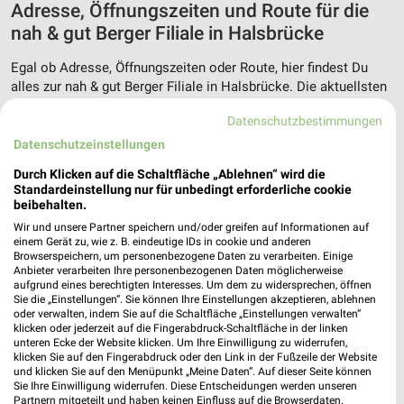
Adresse, Öffnungszeiten und Route für die
nah & gut Berger Filiale in Halsbrücke
Egal ob Adresse, Öffnungszeiten oder Route, hier findest Du
alles zur nah & gut Berger Filiale in Halsbrücke. Die aktuellsten
Angebote kannst Du Dir in den neuesten Prospekten
Datenschutzbestimmungen
anschauen. Wenn Du ein schönes Schnäppchen gefunden hast,
kannst Du über die Routen-Funktion den schnellsten Weg zu
Datenschutzeinstellungen
Deiner Lieblings-Filiale von nah & gut finden.
Durch Klicken auf die Schaltfläche „Ablehnen“ wird die
Standardeinstellung nur für unbedingt erforderliche cookie
beibehalten.
Supermärkte Angebote für Halsbrücke und
Wir und unsere Partner speichern und/oder greifen auf Informationen auf
Umgebung
einem Gerät zu, wie z. B. eindeutige IDs in cookie und anderen
Browserspeichern, um personenbezogene Daten zu verarbeiten. Einige
15 Prospekte
Anbieter verarbeiten Ihre personenbezogenen Daten möglicherweise
aufgrund eines berechtigten Interesses. Um dem zu widersprechen, öffnen
Sie die „Einstellungen“. Sie können Ihre Einstellungen akzeptieren, ablehnen
REWE
Kaufland
oder verwalten, indem Sie auf die Schaltfläche „Einstellungen verwalten“
klicken oder jederzeit auf die Fingerabdruck-Schaltfläche in der linken
unteren Ecke der Website klicken. Um Ihre Einwilligung zu widerrufen,
klicken Sie auf den Fingerabdruck oder den Link in der Fußzeile der Website
und klicken Sie auf den Menüpunkt „Meine Daten“. Auf dieser Seite können
Sie Ihre Einwilligung widerrufen. Diese Entscheidungen werden unseren
Partnern mitgeteilt und haben keinen Einfluss auf die Browserdaten.