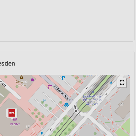
resden
⛶