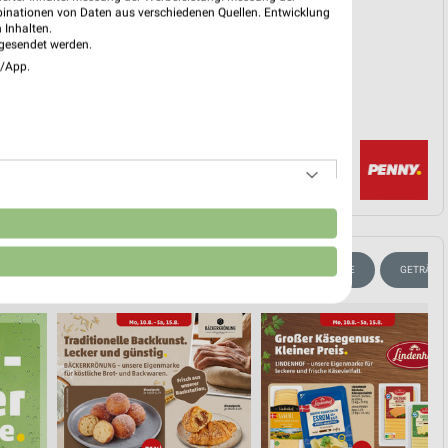
EKT BLÄTTERN
binationen von Daten aus verschiedenen Quellen. Entwicklung
 Inhalten.
gesendet werden.
e/App.
n
NE ANGEBOTE
TÖPFE & PFANNEN
WELLNESS FÜR ZUHAUSE
GETRÄNK