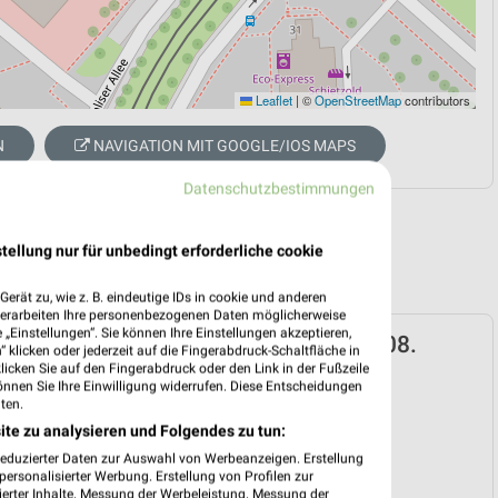
Leaflet
|
©
OpenStreetMap
contributors
N
NAVIGATION MIT GOOGLE/IOS MAPS
Datenschutzbestimmungen
tellung nur für unbedingt erforderliche cookie
erät zu, wie z. B. eindeutige IDs in cookie und anderen
verarbeiten Ihre personenbezogenen Daten möglicherweise
„Einstellungen“. Sie können Ihre Einstellungen akzeptieren,
Prospekt für Dresden ab Mo. den 10.08.
 klicken oder jederzeit auf die Fingerabdruck-Schaltfläche in
klicken Sie auf den Fingerabdruck oder den Link in der Fußzeile
 10. Aug. bis 15. Aug.
önnen Sie Ihre Einwilligung widerrufen. Diese Entscheidungen
ten.
reintrag erstellen
ite zu analysieren und Folgendes zu tun:
reduzierter Daten zur Auswahl von Werbeanzeigen. Erstellung
ersonalisierter Werbung. Erstellung von Profilen zur
ierter Inhalte. Messung der Werbeleistung. Messung der