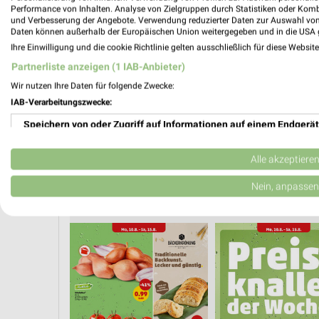
PROSP
Performance von Inhalten. Analyse von Zielgruppen durch Statistiken oder Kom
❯
und Verbesserung der Angebote. Verwendung reduzierter Daten zur Auswahl von
Daten können außerhalb der Europäischen Union weitergegeben und in die USA 
Ihre Einwilligung und die cookie Richtlinie gelten ausschließlich für diese Websit
Partnerliste anzeigen (1 IAB-Anbieter)
Wir nutzen Ihre Daten für folgende Zwecke:
IAB-Verarbeitungszwecke:
Speichern von oder Zugriff auf Informationen auf einem Endgerät
Verwendung reduzierter Daten zur Auswahl von Werbeanzeigen
Alle akzeptiere
Erstellung von Profilen für personalisierte Werbung
Nein, anpassen
CLEVER SPAREN
ANGEBOTE AB DONNERSTAG
VEGA
Verwendung von Profilen zur Auswahl personalisierter Werbung
Erstellung von Profilen zur Personalisierung von Inhalten
Verwendung von Profilen zur Auswahl personalisierter Inhalte
Messung der Werbeleistung