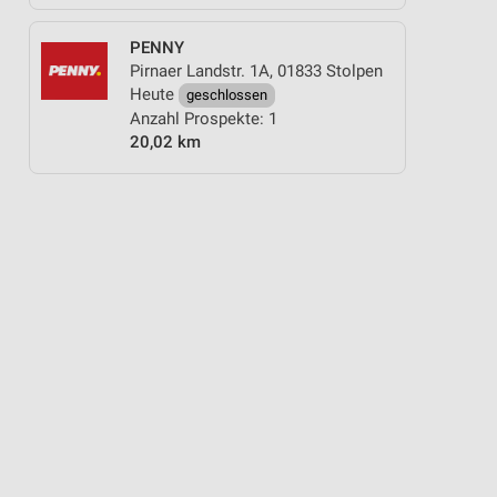
PENNY
Pirnaer Landstr. 1A, 01833 Stolpen
Heute
geschlossen
Anzahl Prospekte: 1
20,02 km
E
PLÄTZCHEN BACKEN
GARTEN & BALKON
ANGEBOTE FÜR DEN CAMP