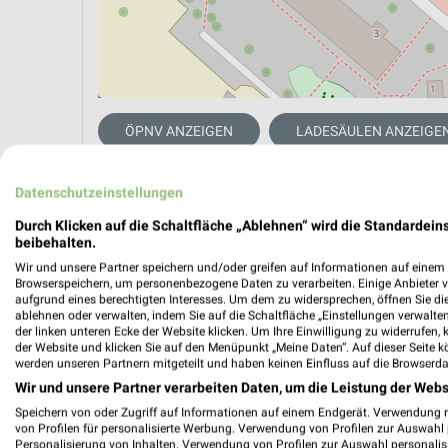
ÖPNV ANZEIGEN
LADESÄULEN ANZEIGE
Datenschutzeinstellungen
Aktuelle Angebote in dieser Filiale
Durch Klicken auf die Schaltfläche „Ablehnen“ wird die Standardeins
Anzahl Prospekte: 1
beibehalten.
Letztes Prospektupdate: vor 15 Stunden
Wir und unsere Partner speichern und/oder greifen auf Informationen auf einem G
Browserspeichern, um personenbezogene Daten zu verarbeiten. Einige Anbieter 
aufgrund eines berechtigten Interesses. Um dem zu widersprechen, öffnen Sie die 
PENNY 
ablehnen oder verwalten, indem Sie auf die Schaltfläche „Einstellungen verwalten“
der linken unteren Ecke der Website klicken. Um Ihre Einwilligung zu widerrufen, 
Gültig von
der Website und klicken Sie auf den Menüpunkt „Meine Daten“. Auf dieser Seite k
werden unseren Partnern mitgeteilt und haben keinen Einfluss auf die Browserda
📅
Kalende
Wir und unsere Partner verarbeiten Daten, um die Leistung der Webs
Speichern von oder Zugriff auf Informationen auf einem Endgerät. Verwendung 
von Profilen für personalisierte Werbung. Verwendung von Profilen zur Auswahl p
Personalisierung von Inhalten. Verwendung von Profilen zur Auswahl personalis