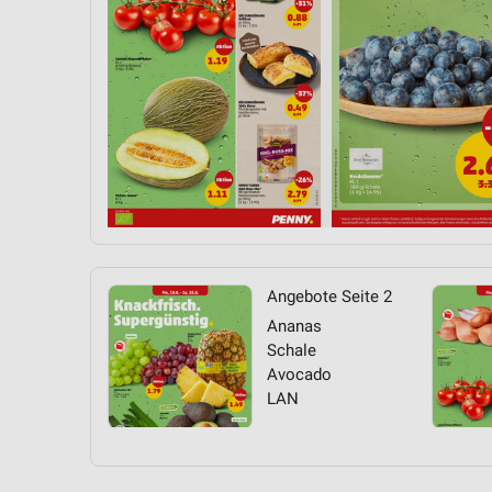
Messung der Performance von Inhalten
Analyse von Zielgruppen durch Statistiken oder Kombinationen 
Quellen
Entwicklung und Verbesserung der Angebote
Verwendung reduzierter Daten zur Auswahl von Inhalten
IAB-Besonderheiten:
Verwendung genauer Standortdaten
Geräte anhand von aktiv angeforderten Informationen identifizie
Angebote Seite 2
Nicht-IAB-Verarbeitungszwecke:
Ananas
Schale
Notwendig
Avocado
LAN
Performance
Funktional
Werbung