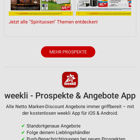
Entwicklung und Verbesserung der Angebote
Jetzt alle "Spirituosen" Themen entdecken!
Verwendung reduzierter Daten zur Auswahl von
Inhalten
IAB-Besonderheiten:
Verwendung genauer Standortdaten
MEHR PROSPEKTE
Geräte anhand von aktiv angeforderten
Informationen identifizieren
Nicht-IAB-Verarbeitungszwecke:
Notwendig
weekli - Prospekte & Angebote App
Performance
Alle Netto Marken-Discount Angebote immer griffbereit – mit
Funktional
der kostenlosen weekli App für iOS & Android.
Werbung
✔
Standortgenaue Angebote
✔
Folge deinem Lieblingshändler
✔
Push-Benachrichtigungen bei neuen Prospekten