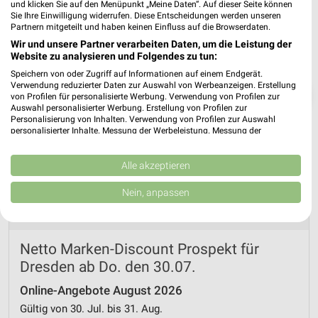
und klicken Sie auf den Menüpunkt „Meine Daten“. Auf dieser Seite können
Sie Ihre Einwilligung widerrufen. Diese Entscheidungen werden unseren
Partnern mitgeteilt und haben keinen Einfluss auf die Browserdaten.
Wir und unsere Partner verarbeiten Daten, um die Leistung der
Website zu analysieren und Folgendes zu tun:
Speichern von oder Zugriff auf Informationen auf einem Endgerät.
Verwendung reduzierter Daten zur Auswahl von Werbeanzeigen. Erstellung
❯
von Profilen für personalisierte Werbung. Verwendung von Profilen zur
Auswahl personalisierter Werbung. Erstellung von Profilen zur
Personalisierung von Inhalten. Verwendung von Profilen zur Auswahl
personalisierter Inhalte. Messung der Werbeleistung. Messung der
Performance von Inhalten. Analyse von Zielgruppen durch Statistiken oder
Kombinationen von Daten aus verschiedenen Quellen. Entwicklung und
Verbesserung der Angebote. Verwendung reduzierter Daten zur Auswahl
Alle akzeptieren
von Inhalten.
Daten können außerhalb der Europäischen Union weitergegeben und in die
Nein, anpassen
USA gesendet werden.
Ihre Einwilligung und die cookie Richtlinie gelten ausschließlich für diese
Website/App.
Partnerliste anzeigen (1 IAB-Anbieter)
Netto Marken-Discount Prospekt für
Wir nutzen Ihre Daten für folgende Zwecke:
Dresden ab Do. den 30.07.
IAB-Verarbeitungszwecke:
Online-Angebote August 2026
Speichern von oder Zugriff auf Informationen
Gültig von 30. Jul. bis 31. Aug.
auf einem Endgerät