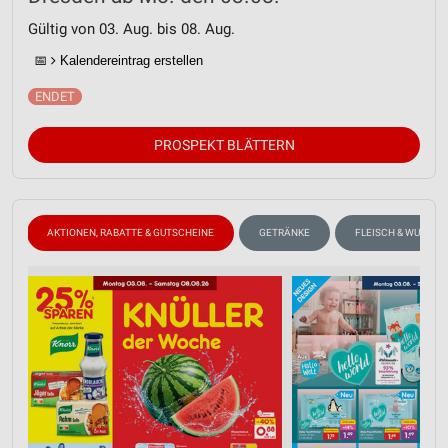
Gültig von 03. Aug. bis 08. Aug.
📅
Kalendereintrag erstellen
PROSPEKT BLÄTTERN
N
AKTIONEN, RABATTE & GUTSCHEINE
GETRÄNKE
FLEISCH & WURST