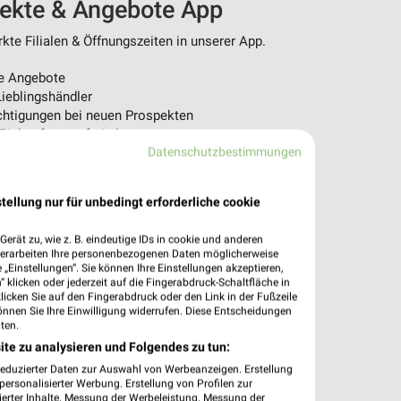
pekte & Angebote App
te Filialen & Öffnungszeiten in unserer App.
e Angebote
ieblingshändler
htigungen bei neuen Prospekten
 Einkauf stressfrei planen
Datenschutzbestimmungen
 App jetzt laden oder QR-Code scannen.
tellung nur für unbedingt erforderliche cookie
erät zu, wie z. B. eindeutige IDs in cookie und anderen
verarbeiten Ihre personenbezogenen Daten möglicherweise
„Einstellungen“. Sie können Ihre Einstellungen akzeptieren,
 klicken oder jederzeit auf die Fingerabdruck-Schaltfläche in
klicken Sie auf den Fingerabdruck oder den Link in der Fußzeile
önnen Sie Ihre Einwilligung widerrufen. Diese Entscheidungen
ten.
ite zu analysieren und Folgendes zu tun:
reduzierter Daten zur Auswahl von Werbeanzeigen. Erstellung
ersonalisierter Werbung. Erstellung von Profilen zur
ierter Inhalte. Messung der Werbeleistung. Messung der