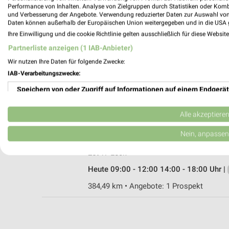
Performance von Inhalten. Analyse von Zielgruppen durch Statistiken oder Kom
und Verbesserung der Angebote. Verwendung reduzierter Daten zur Auswahl von
Daten können außerhalb der Europäischen Union weitergegeben und in die USA 
Ihre Einwilligung und die cookie Richtlinie gelten ausschließlich für diese Websit
EURONICS XXL Husum
Partnerliste anzeigen (1 IAB-Anbieter)
Liebigstr. 12-14
Wir nutzen Ihre Daten für folgende Zwecke:
25813 Husum
IAB-Verarbeitungszwecke:
Heute 10:00 - 19:00 Uhr |
Geschlossen
Speichern von oder Zugriff auf Informationen auf einem Endgerät
359,93 km • Angebote: 1 Prospekt
Verwendung reduzierter Daten zur Auswahl von Werbeanzeigen
Alle akzeptiere
EURONICS Erichsen Leck
Erstellung von Profilen für personalisierte Werbung
Nein, anpassen
Hauptstr. 11
Verwendung von Profilen zur Auswahl personalisierter Werbung
25917 Leck
Heute 09:00 - 12:00 14:00 - 18:00 Uhr |
Erstellung von Profilen zur Personalisierung von Inhalten
384,49 km • Angebote: 1 Prospekt
Verwendung von Profilen zur Auswahl personalisierter Inhalte
Messung der Werbeleistung