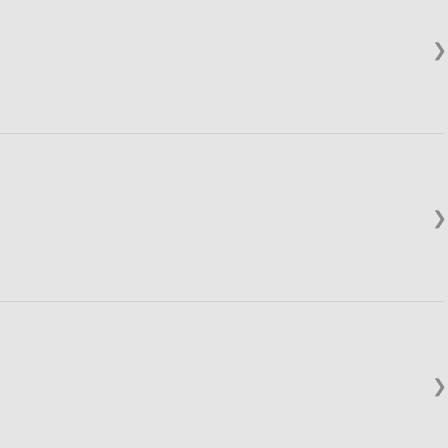
❯
❯
❯