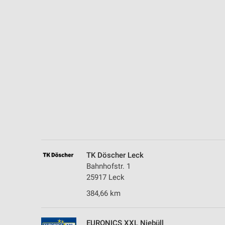
Messung der Performance von Inhalten
Analyse von Zielgruppen durch Statistiken oder Kombinationen 
Quellen
Entwicklung und Verbesserung der Angebote
Verwendung reduzierter Daten zur Auswahl von Inhalten
IAB-Besonderheiten:
Verwendung genauer Standortdaten
Geräte anhand von aktiv angeforderten Informationen identifizie
Nicht-IAB-Verarbeitungszwecke:
TK Döscher Leck
Notwendig
Bahnhofstr. 1
25917 Leck
Performance
384,66 km
Funktional
EURONICS XXL Niebüll
Werbung