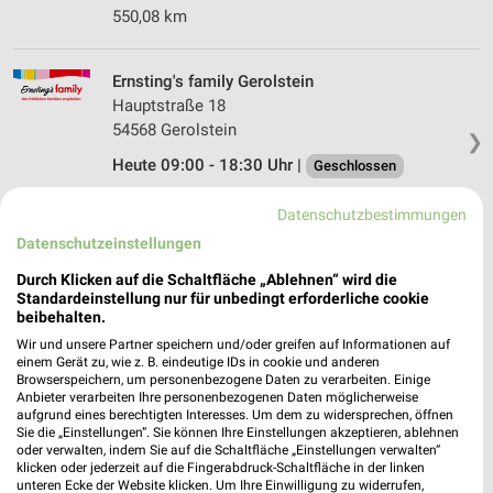
550,08 km
Ernsting's family Gerolstein
Hauptstraße 18
54568 Gerolstein
❯
Heute 09:00 - 18:30 Uhr |
Geschlossen
533,02 km
Datenschutzbestimmungen
Datenschutzeinstellungen
Woolworth Gerolstein
Durch Klicken auf die Schaltfläche „Ablehnen“ wird die
Sarresdorfer Straße 55a
Standardeinstellung nur für unbedingt erforderliche cookie
54568 Gerolstein
beibehalten.
❯
Wir und unsere Partner speichern und/oder greifen auf Informationen auf
Heute 09:00 - 20:00 Uhr |
Geöffnet
einem Gerät zu, wie z. B. eindeutige IDs in cookie und anderen
Browserspeichern, um personenbezogene Daten zu verarbeiten. Einige
533,68 km
Anbieter verarbeiten Ihre personenbezogenen Daten möglicherweise
aufgrund eines berechtigten Interesses. Um dem zu widersprechen, öffnen
Sie die „Einstellungen“. Sie können Ihre Einstellungen akzeptieren, ablehnen
Ernsting's family Prüm
oder verwalten, indem Sie auf die Schaltfläche „Einstellungen verwalten“
klicken oder jederzeit auf die Fingerabdruck-Schaltfläche in der linken
Bahnhofstraße 57
unteren Ecke der Website klicken. Um Ihre Einwilligung zu widerrufen,