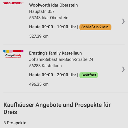
auf einem Endgerät
Woolworth Idar Oberstein
Hauptstr. 357
Verwendung reduzierter Daten zur Auswahl von
55743 Idar Oberstein
❯
Werbeanzeigen
Heute 09:00 - 19:00 Uhr |
Schließt in 2 Min.
Erstellung von Profilen für personalisierte
527,39 km
Werbung
Verwendung von Profilen zur Auswahl
Ernsting's family Kastellaun
personalisierter Werbung
Johann-Sebastian-Bach-Straße 24
Erstellung von Profilen zur Personalisierung
56288 Kastellaun
❯
von Inhalten
Heute 09:00 - 20:00 Uhr |
Geöffnet
Verwendung von Profilen zur Auswahl
496,35 km
personalisierter Inhalte
Messung der Werbeleistung
Kaufhäuser Angebote und Prospekte für
Messung der Performance von Inhalten
Dreis
Analyse von Zielgruppen durch Statistiken oder
8 Prospekte
Kombinationen von Daten aus verschiedenen