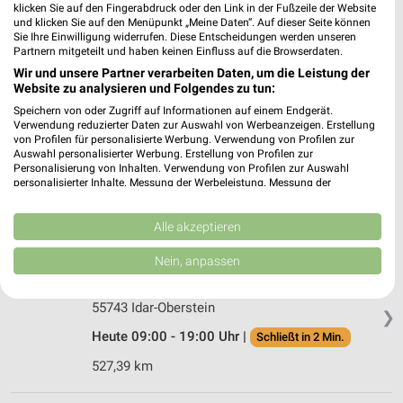
54595 Prüm
klicken Sie auf den Fingerabdruck oder den Link in der Fußzeile der Website
❯
und klicken Sie auf den Menüpunkt „Meine Daten“. Auf dieser Seite können
Heute 08:00 - 20:00 Uhr |
Geöffnet
Sie Ihre Einwilligung widerrufen. Diese Entscheidungen werden unseren
Partnern mitgeteilt und haben keinen Einfluss auf die Browserdaten.
548,67 km
Wir und unsere Partner verarbeiten Daten, um die Leistung der
Website zu analysieren und Folgendes zu tun:
Speichern von oder Zugriff auf Informationen auf einem Endgerät.
HACO Wadern
Verwendung reduzierter Daten zur Auswahl von Werbeanzeigen. Erstellung
Franz-Haas-Straße 1
von Profilen für personalisierte Werbung. Verwendung von Profilen zur
Auswahl personalisierter Werbung. Erstellung von Profilen zur
66687 Wadern
❯
Personalisierung von Inhalten. Verwendung von Profilen zur Auswahl
personalisierter Inhalte. Messung der Werbeleistung. Messung der
Heute 09:00 - 19:00 Uhr |
Schließt in 2 Min.
Performance von Inhalten. Analyse von Zielgruppen durch Statistiken oder
Kombinationen von Daten aus verschiedenen Quellen. Entwicklung und
562,86 km • Angebote: 1 Prospekt
Verbesserung der Angebote. Verwendung reduzierter Daten zur Auswahl
Alle akzeptieren
von Inhalten.
Daten können außerhalb der Europäischen Union weitergegeben und in die
Nein, anpassen
Ernsting's family Idar-Oberstein
USA gesendet werden.
Hauptstraße 355a
Ihre Einwilligung und die cookie Richtlinie gelten ausschließlich für diese
Website/App.
55743 Idar-Oberstein
❯
Partnerliste anzeigen (1 IAB-Anbieter)
Heute 09:00 - 19:00 Uhr |
Schließt in 2 Min.
Wir nutzen Ihre Daten für folgende Zwecke:
527,39 km
IAB-Verarbeitungszwecke:
Speichern von oder Zugriff auf Informationen