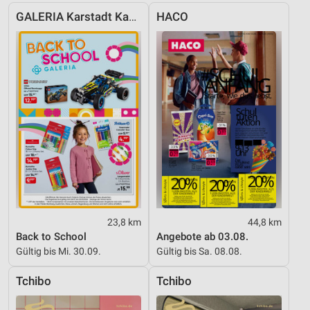
Quellen
GALERIA Karstadt Kaufhof
HACO
Entwicklung und Verbesserung der Angebote
Verwendung reduzierter Daten zur Auswahl von
Inhalten
IAB-Besonderheiten:
Verwendung genauer Standortdaten
Geräte anhand von aktiv angeforderten
Informationen identifizieren
Nicht-IAB-Verarbeitungszwecke:
Notwendig
23,8 km
44,8 km
Performance
Back to School
Angebote ab 03.08.
Gültig bis Mi. 30.09.
Gültig bis Sa. 08.08.
Funktional
Tchibo
Tchibo
Werbung