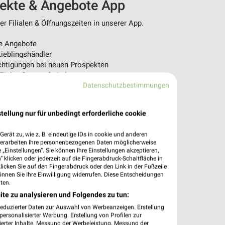
pekte & Angebote App
r Filialen & Öffnungszeiten in unserer App.
e Angebote
ieblingshändler
htigungen bei neuen Prospekten
 Einkauf stressfrei planen
Datenschutzbestimmungen
 App jetzt laden oder QR-Code scannen.
tellung nur für unbedingt erforderliche cookie
erät zu, wie z. B. eindeutige IDs in cookie und anderen
verarbeiten Ihre personenbezogenen Daten möglicherweise
„Einstellungen“. Sie können Ihre Einstellungen akzeptieren,
 klicken oder jederzeit auf die Fingerabdruck-Schaltfläche in
klicken Sie auf den Fingerabdruck oder den Link in der Fußzeile
önnen Sie Ihre Einwilligung widerrufen. Diese Entscheidungen
ten.
ite zu analysieren und Folgendes zu tun:
reduzierter Daten zur Auswahl von Werbeanzeigen. Erstellung
ersonalisierter Werbung. Erstellung von Profilen zur
ierter Inhalte. Messung der Werbeleistung. Messung der