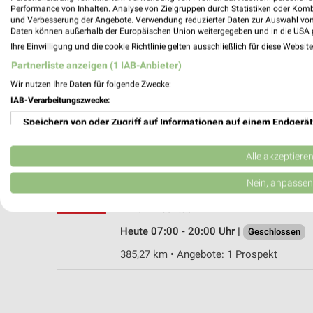
Performance von Inhalten. Analyse von Zielgruppen durch Statistiken oder Kom
und Verbesserung der Angebote. Verwendung reduzierter Daten zur Auswahl von
Daten können außerhalb der Europäischen Union weitergegeben und in die USA 
Ihre Einwilligung und die cookie Richtlinie gelten ausschließlich für diese Websit
NORMA Geiersthal - Teisnach
Partnerliste anzeigen (1 IAB-Anbieter)
Wiesenweg 1
Wir nutzen Ihre Daten für folgende Zwecke:
94244 Geiersthal - Teisnach
IAB-Verarbeitungszwecke:
Heute 07:00 - 20:00 Uhr |
Geschlossen
Speichern von oder Zugriff auf Informationen auf einem Endgerät
389,21 km • Angebote: 4 Prospekte
Verwendung reduzierter Daten zur Auswahl von Werbeanzeigen
Alle akzeptiere
PENNY Viechtach
Erstellung von Profilen für personalisierte Werbung
Nein, anpassen
Hafner Hoehe 19
Verwendung von Profilen zur Auswahl personalisierter Werbung
94234 Viechtach
Heute 07:00 - 20:00 Uhr |
Geschlossen
Erstellung von Profilen zur Personalisierung von Inhalten
385,27 km • Angebote: 1 Prospekt
Verwendung von Profilen zur Auswahl personalisierter Inhalte
Messung der Werbeleistung