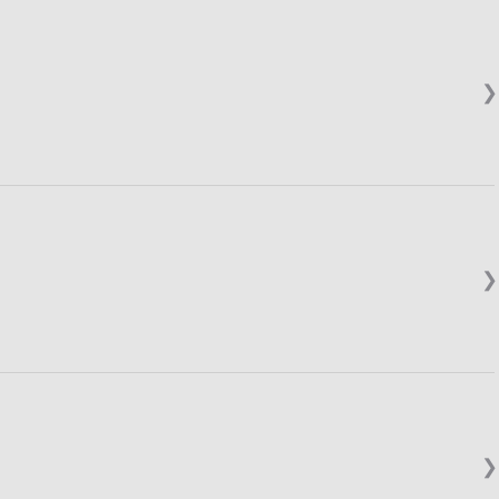
❯
❯
❯