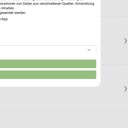
binationen von Daten aus verschiedenen Quellen. Entwicklung
 Inhalten.
gesendet werden.
e/App.
❯
n
❯