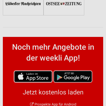
Noch mehr Angebote in
der weekli App!
Jetzt kostenlos laden
Prospekte App für Android