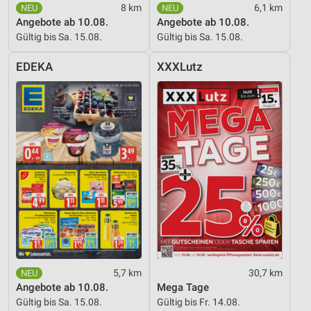
8 km
6,1 km
Verwendung reduzierter Daten zur Auswahl von
Angebote ab 10.08.
Angebote ab 10.08.
Werbeanzeigen
Gültig bis Sa. 15.08.
Gültig bis Sa. 15.08.
Erstellung von Profilen für personalisierte
EDEKA
XXXLutz
Werbung
Verwendung von Profilen zur Auswahl
personalisierter Werbung
Erstellung von Profilen zur Personalisierung
von Inhalten
Verwendung von Profilen zur Auswahl
personalisierter Inhalte
Messung der Werbeleistung
Messung der Performance von Inhalten
5,7 km
30,7 km
Analyse von Zielgruppen durch Statistiken oder
Angebote ab 10.08.
Mega Tage
Kombinationen von Daten aus verschiedenen
Quellen
Gültig bis Sa. 15.08.
Gültig bis Fr. 14.08.