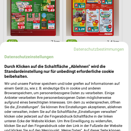
7 km
1,4 km
Mo-Mi Angebote ab 10.08.
Angebote ab 10.08.
Datenschutzbestimmungen
Gültig bis Mi. 12.08.
Gültig bis Sa. 15.08.
Datenschutzeinstellungen
XXXLutz
XXXLutz
Durch Klicken auf die Schaltfläche „Ablehnen“ wird die
Standardeinstellung nur für unbedingt erforderliche cookie
beibehalten.
Wir und unsere Partner speichern und/oder greifen auf Informationen auf
einem Gerät zu, wie z. B. eindeutige IDs in cookie und anderen
Browserspeichern, um personenbezogene Daten zu verarbeiten. Einige
Anbieter verarbeiten Ihre personenbezogenen Daten möglicherweise
aufgrund eines berechtigten Interesses. Um dem zu widersprechen, öffnen
Sie die „Einstellungen“. Sie können Ihre Einstellungen akzeptieren, ablehnen
oder verwalten, indem Sie auf die Schaltfläche „Einstellungen verwalten“
klicken oder jederzeit auf die Fingerabdruck-Schaltfläche in der linken
unteren Ecke der Website klicken. Um Ihre Einwilligung zu widerrufen,
klicken Sie auf den Fingerabdruck oder den Link in der Fußzeile der Website
und klicken Sie auf den Menüpunkt „Meine Daten“. Auf dieser Seite können