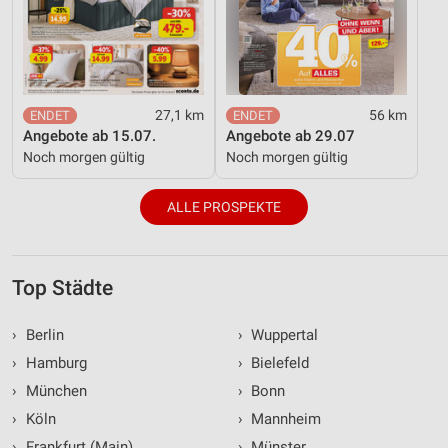
27,1 km
56 km
Angebote ab 15.07.
Angebote ab 29.07
Noch morgen gültig
Noch morgen gültig
ALLE PROSPEKTE
Top Städte
›
Berlin
›
Wuppertal
›
Hamburg
›
Bielefeld
›
München
›
Bonn
›
Köln
›
Mannheim
›
Frankfurt (Main)
›
Münster