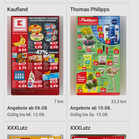
Entwicklung und Verbesserung der Angebote
Kaufland
Thomas Philipps
Verwendung reduzierter Daten zur Auswahl von
Inhalten
IAB-Besonderheiten:
Verwendung genauer Standortdaten
Geräte anhand von aktiv angeforderten
Informationen identifizieren
Nicht-IAB-Verarbeitungszwecke:
Notwendig
Performance
7 km
33,3 km
Angebote ab 06.08.
Angebote ab 10.08.
Funktional
Gültig bis Mi. 12.08.
Gültig bis Sa. 15.08.
Werbung
XXXLutz
XXXLutz