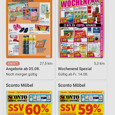
27,5 km
5,3 km
Angebote ab 05.08.
Wochenend Spezial
Noch morgen gültig
Gültig ab Fr. 14.08.
Sconto Möbel
Sconto Möbel