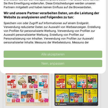
Sie Ihre Einwilligung widerrufen. Diese Entscheidungen werden unseren
Partnern mitgeteilt und haben keinen Einfluss auf die Browserdaten.
Wir und unsere Partner verarbeiten Daten, um die Leistung der
Website zu analysieren und Folgendes zu tun:
30,7 km
30,7 km
Dieter Knoll
Wohnen Spezial
Speichern von oder Zugriff auf Informationen auf einem Endgerät.
Verwendung reduzierter Daten zur Auswahl von Werbeanzeigen. Erstellung
Gültig bis Fr. 14.08.
Gültig bis Fr. 14.08.
von Profilen für personalisierte Werbung. Verwendung von Profilen zur
Auswahl personalisierter Werbung. Erstellung von Profilen zur
Marktkauf
EDEKA
Personalisierung von Inhalten. Verwendung von Profilen zur Auswahl
personalisierter Inhalte. Messung der Werbeleistung. Messung der
Performance von Inhalten. Analyse von Zielgruppen durch Statistiken oder
Kombinationen von Daten aus verschiedenen Quellen. Entwicklung und
Verbesserung der Angebote. Verwendung reduzierter Daten zur Auswahl
Alle akzeptieren
von Inhalten.
Daten können außerhalb der Europäischen Union weitergegeben und in die
Nein, anpassen
USA gesendet werden.
Ihre Einwilligung und die cookie Richtlinie gelten ausschließlich für diese
Website/App.
Partnerliste anzeigen (1 IAB-Anbieter)
Wir nutzen Ihre Daten für folgende Zwecke:
IAB-Verarbeitungszwecke:
Speichern von oder Zugriff auf Informationen
auf einem Endgerät