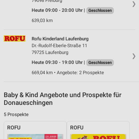
79098 Freiburg
❯
Erstellung von Profilen zur Personalisierung
Heute 09:00 - 20:00 Uhr |
Geschlossen
von Inhalten
639,03 km
Verwendung von Profilen zur Auswahl
personalisierter Inhalte
Rofu Kinderland Laufenburg
Messung der Werbeleistung
Dr.-Rudolf-Eberle-Straße 11
79725 Laufenburg
❯
Messung der Performance von Inhalten
Heute 09:30 - 19:00 Uhr |
Geschlossen
Analyse von Zielgruppen durch Statistiken oder
669,04 km • Angebote: 2 Prospekte
Kombinationen von Daten aus verschiedenen
Quellen
Baby & Kind Angebote und Prospekte für
Entwicklung und Verbesserung der Angebote
Donaueschingen
Verwendung reduzierter Daten zur Auswahl von
Inhalten
5 Prospekte
IAB-Besonderheiten:
ROFU
ROFU
Verwendung genauer Standortdaten