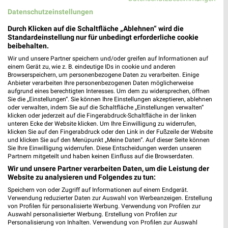
Rossmann Wehingen
Datenschutzeinstellungen
Gosheimer Str. 64
Durch Klicken auf die Schaltfläche „Ablehnen“ wird die
78564 Wehingen
❯
Standardeinstellung nur für unbedingt erforderliche cookie
Heute 08:00 - 20:00 Uhr |
beibehalten.
Geschlossen
Wir und unsere Partner speichern und/oder greifen auf Informationen auf
586,52 km • Angebote: 3 Prospekte
einem Gerät zu, wie z. B. eindeutige IDs in cookie und anderen
Browserspeichern, um personenbezogene Daten zu verarbeiten. Einige
Anbieter verarbeiten Ihre personenbezogenen Daten möglicherweise
aufgrund eines berechtigten Interesses. Um dem zu widersprechen, öffnen
Rofu Kinderland Rielasingen-Worblingen
Sie die „Einstellungen“. Sie können Ihre Einstellungen akzeptieren, ablehnen
Werner-von-Siemens-Straße 7
oder verwalten, indem Sie auf die Schaltfläche „Einstellungen verwalten“
78239 Rielasingen-Worblingen
klicken oder jederzeit auf die Fingerabdruck-Schaltfläche in der linken
❯
unteren Ecke der Website klicken. Um Ihre Einwilligung zu widerrufen,
Heute 09:30 - 19:30 Uhr |
Geschlossen
klicken Sie auf den Fingerabdruck oder den Link in der Fußzeile der Website
und klicken Sie auf den Menüpunkt „Meine Daten“. Auf dieser Seite können
623,09 km • Angebote: 2 Prospekte
Sie Ihre Einwilligung widerrufen. Diese Entscheidungen werden unseren
Partnern mitgeteilt und haben keinen Einfluss auf die Browserdaten.
Wir und unsere Partner verarbeiten Daten, um die Leistung der
Website zu analysieren und Folgendes zu tun:
Ernsting's family Radolfzell
Schützenstraße 10
Speichern von oder Zugriff auf Informationen auf einem Endgerät.
Verwendung reduzierter Daten zur Auswahl von Werbeanzeigen. Erstellung
78315 Radolfzell
❯
von Profilen für personalisierte Werbung. Verwendung von Profilen zur
Auswahl personalisierter Werbung. Erstellung von Profilen zur
Heute 09:00 - 19:00 Uhr |
Geschlossen
Personalisierung von Inhalten. Verwendung von Profilen zur Auswahl