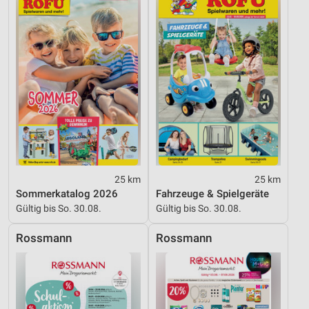
Geräte anhand von aktiv angeforderten
Informationen identifizieren
Nicht-IAB-Verarbeitungszwecke:
Notwendig
Performance
Funktional
Werbung
25 km
25 km
Sommerkatalog 2026
Fahrzeuge & Spielgeräte
Gültig bis So. 30.08.
Gültig bis So. 30.08.
Rossmann
Rossmann