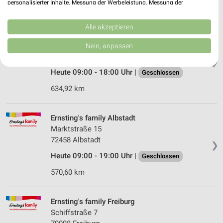
personalisierter Inhalte. Messung der Werbeleistung. Messung der
618,32 km
Performance von Inhalten. Analyse von Zielgruppen durch Statistiken oder
Kombinationen von Daten aus verschiedenen Quellen. Entwicklung und
Verbesserung der Angebote. Verwendung reduzierter Daten zur Auswahl
Alle akzeptieren
BabyOne Gundelfingen
von Inhalten.
Daten können außerhalb der Europäischen Union weitergegeben und in die
Alte Bundesstrasse 1
Nein, anpassen
USA gesendet werden.
79194 Gundelfingen
❯
Ihre Einwilligung und die cookie Richtlinie gelten ausschließlich für diese
Website/App.
Heute 09:00 - 18:00 Uhr |
Geschlossen
Partnerliste anzeigen (1 IAB-Anbieter)
634,92 km
Wir nutzen Ihre Daten für folgende Zwecke:
IAB-Verarbeitungszwecke:
Ernsting's family Albstadt
Speichern von oder Zugriff auf Informationen
Marktstraße 15
auf einem Endgerät
72458 Albstadt
❯
Verwendung reduzierter Daten zur Auswahl von
Heute 09:00 - 19:00 Uhr |
Geschlossen
Werbeanzeigen
570,60 km
Erstellung von Profilen für personalisierte
Werbung
Ernsting's family Freiburg
Verwendung von Profilen zur Auswahl
Schiffstraße 7
personalisierter Werbung