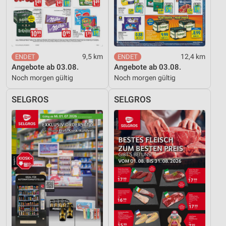
Verwendung genauer Standortdaten
Geräte anhand von aktiv angeforderten
Informationen identifizieren
Nicht-IAB-Verarbeitungszwecke:
9,5 km
12,4 km
Angebote ab 03.08.
Angebote ab 03.08.
Notwendig
Noch morgen gültig
Noch morgen gültig
Performance
SELGROS
SELGROS
Funktional
Werbung