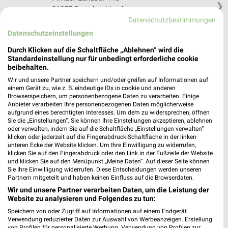
❯
01257 Dresden / Leuben
Datenschutzbestimmungen
170,30 km
Datenschutzeinstellungen
Durch Klicken auf die Schaltfläche „Ablehnen“ wird die
nah & gut Glashütte
Standardeinstellung nur für unbedingt erforderliche cookie
Dresdner Straße 23
beibehalten.
01768 Glashütte
Wir und unsere Partner speichern und/oder greifen auf Informationen auf
❯
einem Gerät zu, wie z. B. eindeutige IDs in cookie und anderen
Heute 08:00 - 19:00 Uhr |
Geöffnet
Browserspeichern, um personenbezogene Daten zu verarbeiten. Einige
Anbieter verarbeiten Ihre personenbezogenen Daten möglicherweise
187,08 km
aufgrund eines berechtigten Interesses. Um dem zu widersprechen, öffnen
Sie die „Einstellungen“. Sie können Ihre Einstellungen akzeptieren, ablehnen
oder verwalten, indem Sie auf die Schaltfläche „Einstellungen verwalten“
klicken oder jederzeit auf die Fingerabdruck-Schaltfläche in der linken
unteren Ecke der Website klicken. Um Ihre Einwilligung zu widerrufen,
Supermärkte Angebote und Prospekte für
klicken Sie auf den Fingerabdruck oder den Link in der Fußzeile der Website
Dohma
und klicken Sie auf den Menüpunkt „Meine Daten“. Auf dieser Seite können
Sie Ihre Einwilligung widerrufen. Diese Entscheidungen werden unseren
Partnern mitgeteilt und haben keinen Einfluss auf die Browserdaten.
16 Prospekte
Wir und unsere Partner verarbeiten Daten, um die Leistung der
Website zu analysieren und Folgendes zu tun:
REWE
Kaufland
Speichern von oder Zugriff auf Informationen auf einem Endgerät.
Verwendung reduzierter Daten zur Auswahl von Werbeanzeigen. Erstellung
von Profilen für personalisierte Werbung. Verwendung von Profilen zur