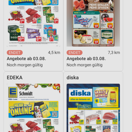
Verwendung von Profilen zur Auswahl
personalisierter Werbung
Erstellung von Profilen zur Personalisierung
von Inhalten
Verwendung von Profilen zur Auswahl
personalisierter Inhalte
4,5 km
7,3 km
Messung der Werbeleistung
Angebote ab 03.08.
Angebote ab 03.08.
Noch morgen gültig
Noch morgen gültig
Messung der Performance von Inhalten
EDEKA
diska
Analyse von Zielgruppen durch Statistiken oder
Kombinationen von Daten aus verschiedenen
Quellen
Entwicklung und Verbesserung der Angebote
Verwendung reduzierter Daten zur Auswahl von
Inhalten
IAB-Besonderheiten: